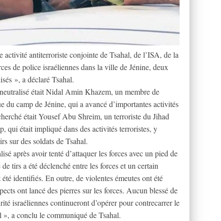
 activité antiterroriste conjointe de Tsahal, de l’ISA, de la
orces de police israéliennes dans la ville de Jénine, deux
isés », a déclaré Tsahal.
é neutralisé était Nidal Amin Khazem, un membre de
que du camp de Jénine, qui a avancé d’importantes activités
cherché était Yousef Abu Shreim, un terroriste du Jihad
qui était impliqué dans des activités terroristes, y
irs sur des soldats de Tsahal.
isé après avoir tenté d’attaquer les forces avec un pied de
de tirs a été déclenché entre les forces et un certain
é identifiés. En outre, de violentes émeutes ont été
ects ont lancé des pierres sur les forces. Aucun blessé de
rité israéliennes continueront d’opérer pour contrecarrer le
aël », a conclu le communiqué de Tsahal.