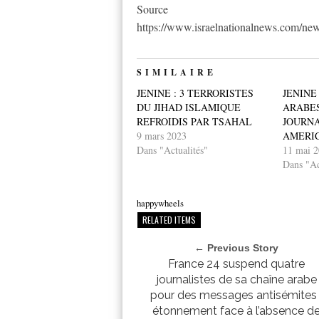
Source
https://www.israelnationalnews.com/ne
SIMILAIRE
JENINE : 3 TERRORISTES
JENINE
DU JIHAD ISLAMIQUE
ARABES
REFROIDIS PAR TSAHAL
JOURNA
9 mars 2023
AMERI
Dans "Actualités"
11 mai 
Dans "Ac
happywheels
RELATED ITEMS
← Previous Story
France 24 suspend quatre
journalistes de sa chaîne arabe
pour des messages antisémites 
étonnement face à l’absence d