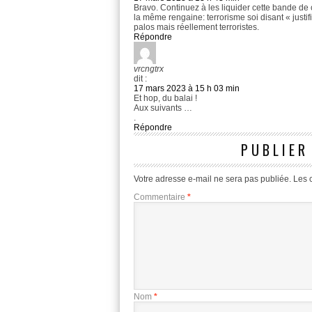
Bravo. Continuez à les liquider cette bande de c
la même rengaine: terrorisme soi disant « justifi
palos mais réellement terroristes.
Répondre
vrcngtrx
dit :
17 mars 2023 à 15 h 03 min
Et hop, du balai !
Aux suivants …
.
Répondre
PUBLIER
Votre adresse e-mail ne sera pas publiée.
Les 
Commentaire
*
Nom
*