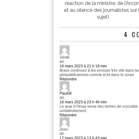
réaction de la ministre, de l’Arc
et au silence des journalistes sur 
sujet)
4 C
Vérité
dit :
16 mars 2023 à 21 h 19 min
Bravo continuez à les envoyer très vite dans leu
péripatéticiennes comme écrit dans le coran
Répondre
Paul06
dit :
16 mars 2023 à 23 h 46 min
Le quai d’Orsay verse des larmes de crocodile
unilatéralement.
Répondre
Zeev
dit :
17 mars 2023 à 13 h 43 min