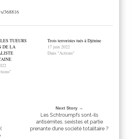
ws/368816
 LES TUEURS
Trois terroristes tués à Djénine
 DE LA
17 juin 2022
LISTE
Dans "Actions"
CAINE
2022
tions"
Next Story →
Les Schtroumpfs sont-ils
antisémites, sexistes et partie
(
prenante d’une société totalitaire ?
e