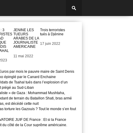
: 3
JENINE LES
Trois terroristes
RISTES
TUEURS
tués à Djénine
AD
ARABES DE LA
QUE
JOURNALISTE
Date
17 juin 2022
DIS
AMERICAINE
SAHAL
Date
11 mai 2022
2023
Euros par mois le pauvre maire de Saint Denis
o épinglé par le Canard Enchaine
ldats de Tsahal tués dans l’explosion d’un
t piégé au Sud-Liban
aliste » de Gaza : Mohammad Mushtaha,
ant de terrain du Bataillon Shati, bras armé
s, est décédé cette nuit
s torture les Gazouis ? Tout le monde s’en fout
TOIRE JUIF DE France : Et si la France
it du côté de la Cour suprême américaine.