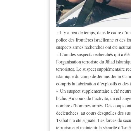
« Il y a peu de temps, dans le cadre d’une
police des frontières israélienne et des f
suspects armés recherchés ont été neutral
« L’un des suspects recherchés qui a ét
l’organisation terroriste du Jihad islami
terroristes. Le suspect supplémentaire re
islamique du camp de Jénine. Jenin Camp, 
compris la fabrication d’explosifs et des t
« Un suspect supplémentaire a été neutral
biche. Au cours de l’activité, un échange 
nombre d’hommes armés. Des coups ont ét
déclenchées, au cours desquelles des susp
Tsahal n’a été signalé. Les forces de sécu
terrorisme et maintenir la sécurité d’Isr