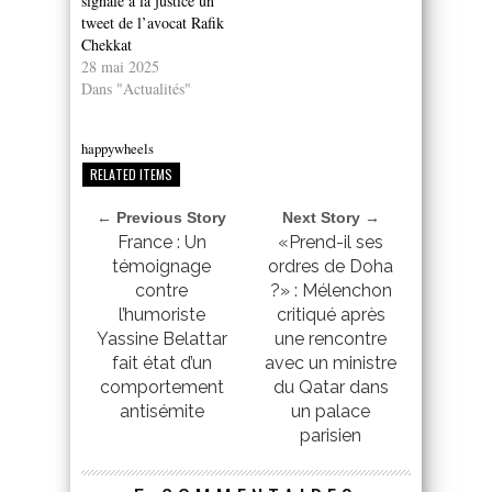
signale à la justice un
tweet de l’avocat Rafik
Chekkat
28 mai 2025
Dans "Actualités"
happywheels
RELATED ITEMS
← Previous Story
Next Story →
France : Un
«Prend-il ses
témoignage
ordres de Doha
contre
?» : Mélenchon
l’humoriste
critiqué après
Yassine Belattar
une rencontre
fait état d’un
avec un ministre
comportement
du Qatar dans
antisémite
un palace
parisien