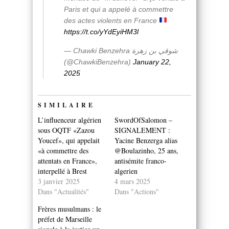
Paris et qui a appelé à commettre
des actes violents en France
https://t.co/yYdEyiHM3l
— Chawki Benzehra شوقي بن زهرة
(@ChawkiBenzehra)
January 22,
2025
SIMILAIRE
L’influenceur algérien
SwordOfSalomon –
sous OQTF «Zazou
SIGNALEMENT :
Youcef», qui appelait
Yacine Benzerga alias
«à commettre des
@Boulazinho, 25 ans,
attentats en France»,
antisémite franco-
interpellé à Brest
algerien
3 janvier 2025
4 mars 2025
Dans "Actualités"
Dans "Actions"
Frères musulmans : le
préfet de Marseille