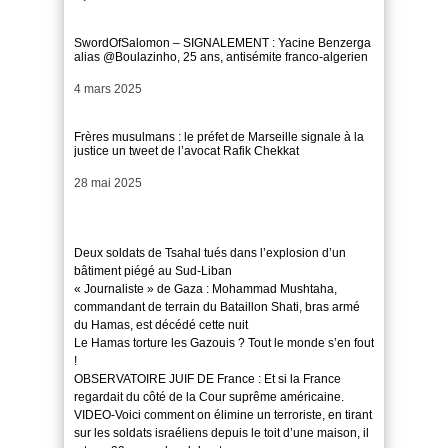
SwordOfSalomon – SIGNALEMENT : Yacine Benzerga
alias @Boulazinho, 25 ans, antisémite franco-algerien
Date
4 mars 2025
Frères musulmans : le préfet de Marseille signale à la
justice un tweet de l’avocat Rafik Chekkat
Date
28 mai 2025
Deux soldats de Tsahal tués dans l’explosion d’un
bâtiment piégé au Sud-Liban
« Journaliste » de Gaza : Mohammad Mushtaha,
commandant de terrain du Bataillon Shati, bras armé
du Hamas, est décédé cette nuit
Le Hamas torture les Gazouis ? Tout le monde s’en fout
!
OBSERVATOIRE JUIF DE France : Et si la France
regardait du côté de la Cour suprême américaine.
VIDEO-Voici comment on élimine un terroriste, en tirant
sur les soldats israéliens depuis le toit d’une maison, il