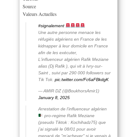
Source
Valeurs Actuelles
#signalement
Une autre personne menace les
réfugiés algériens en France de les
kidnapper à leur domicile en France
afin de les exécuter,
L'influenceur algérien Rafik Meziane
alias (Dj Rafik ), qui vit à Ivry-sur-
Saint , suivi par 290 000 followers sur
Tik Tok.
pic.twitter.com/Fc6aFBkdgK
— AMIR DZ (@BoukhorsAmir1)
January 8, 2025
Arrestation de l’influenceur algérien
pro-regime Rafik Meziane
(pseudo Tiktok : Kochihadz75) que
j’ai signalé le 08/01 pour avoir
menacé de "m’achever" si je venais à