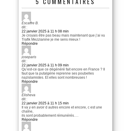
5 COMMENTAIRES
Escaffre B.
dit :
22 janvier 2025 à 11 h 08 min
Je croyais être pas beau mais maintenant que j’ai vu
Trafik Mezzianine je me sens mieux !
Répondre
joseparis
dit :
22 janvier 2025 à 11 h 09 min
Qu’est-ce que ce dégénéré fait encore en France ? Il
faut que la putalgérie reprenne ses poubelles
nazislamistes. Et elles sont nombreuses !
Répondre
Elisheva
dit :
22 janvier 2025 à 11 h 15 min
Il va y en avoir d autres encore et encore, c est une
chaîne,
ils sont probablement rémunérés….
Répondre