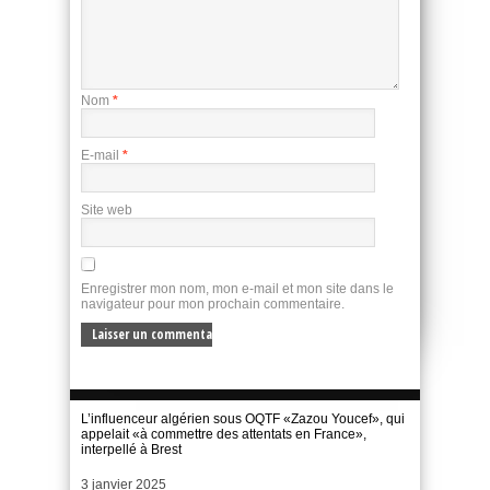
Nom
*
E-mail
*
Site web
Enregistrer mon nom, mon e-mail et mon site dans le
navigateur pour mon prochain commentaire.
L’influenceur algérien sous OQTF «Zazou Youcef», qui
appelait «à commettre des attentats en France»,
interpellé à Brest
Date
3 janvier 2025