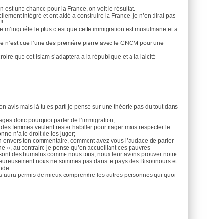
on est une chance pour la France, on voit le résultat.
lement intégré et ont aidé a construire la France, je n’en dirai pas
!!
e m’inquiéte le plus c’est que cette immigration est musulmane et a
nce n’est que l’une des première pierre avec le CNCM pour une
oire que cet islam s’adaptera a la république et a la laicité
 avis mais là tu es parti je pense sur une théorie pas du tout dans
lages donc pourquoi parler de l’immigration;
i des femmes veulent rester habiller pour nager mais respecter le
onne n’a le droit de les juger;
n envers ton commentaire, comment avez-vous l’audace de parler
e », au contraire je pense qu’en accueillant ces pauvres
t sont des humains comme nous tous, nous leur avons prouver notre
alheureusement nous ne sommes pas dans le pays des Bisounours et
onde.
ous aura permis de mieux comprendre les autres personnes qui quoi