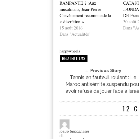
RAMPANTE ? :Aux
CATAS
musulmans, Jean-Pierre
:FONDA
Chevènement recommande la
DE Fran
« discrétion »
30 août 
15 août 2016
Dans "Ac
Dans "Actualités"
happywheels
RELATED ITEMS
← Previous Story
Tennis en fauteuil roulant : Le
Maroc antisémite suspendu pou
avoir refusé de jouer face à Israë
12 
josué bencanaan
dit :