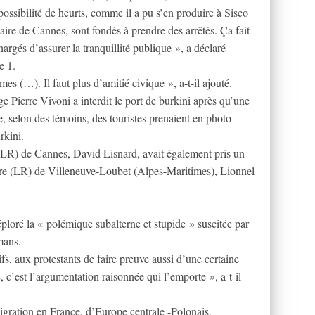
possibilité de heurts, comme il a pu s’en produire à Sisco
ire de Cannes, sont fondés à prendre des arrêtés. Ça fait
argés d’assurer la tranquillité publique », a déclaré
e 1.
mes (…). Il faut plus d’amitié civique », a-t-il ajouté.
Pierre Vivoni a interdit le port de burkini après qu’une
e, selon des témoins, des touristes prenaient en photo
rkini.
 (LR) de Cannes, David Lisnard, avait également pris un
maire (LR) de Villeneuve-Loubet (Alpes-Maritimes), Lionnel
loré la « polémique subalterne et stupide » suscitée par
mans.
s, aux protestants de faire preuve aussi d’une certaine
, c’est l’argumentation raisonnée qui l’emporte », a-t-il
igration en France, d’Europe centrale -Polonais,