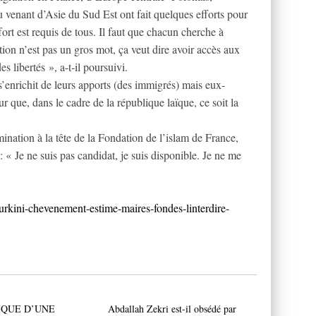
 venant d’Asie du Sud Est ont fait quelques efforts pour
rt est requis de tous. Il faut que chacun cherche à
ration n’est pas un gros mot, ça veut dire avoir accès aux
s libertés », a-t-il poursuivi.
 s’enrichit de leurs apports (des immigrés) mais eux-
r que, dans le cadre de la république laïque, ce soit la
ination à la tête de la Fondation de l’islam de France,
: « Je ne suis pas candidat, je suis disponible. Je ne me
burkini-chevenement-estime-maires-fondes-linterdire-
IQUE D’UNE
Abdallah Zekri est-il obsédé par