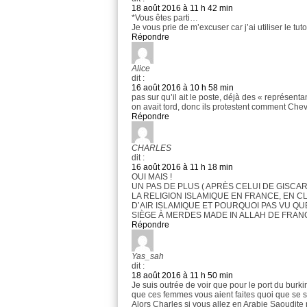
18 août 2016 à 11 h 42 min
*Vous êtes parti…
Je vous prie de m’excuser car j’ai utiliser le
Répondre
Alice
dit :
16 août 2016 à 10 h 58 min
pas sur qu’il ait le poste, déjà des « représentan
on avait tord, donc ils protestent comment Ch
Répondre
CHARLES
dit :
16 août 2016 à 11 h 18 min
OUI MAIS !
UN PAS DE PLUS ( APRÈS CELUI DE GISCA
LA RELIGION ISLAMIQUE EN FRANCE, EN CL
D’AIR ISLAMIQUE ET POURQUOI PAS VU QUE 
SIÈGE À MERDES MADE IN ALLAH DE FRANC
Répondre
Yas_sah
dit :
18 août 2016 à 11 h 50 min
Je suis outrée de voir que pour le port du burki
que ces femmes vous aient faites quoi que se so
Alors Charles si vous allez en Arabie Saoudite p