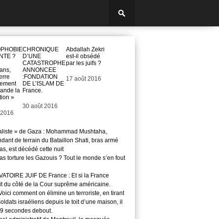
OPHOBIE
CHRONIQUE
Abdallah Zekri
NTE ?
D’UNE
est-il obsédé
CATASTROPHE
par les juifs ?
ans,
ANNONCEE
erre
:FONDATION
Date
17 août 2016
ement
DE L’ISLAM DE
ande la
France.
tion »
Date
30 août 2016
 2016
aliste » de Gaza : Mohammad Mushtaha,
ant de terrain du Bataillon Shati, bras armé
s, est décédé cette nuit
s torture les Gazouis ? Tout le monde s’en fout
TOIRE JUIF DE France : Et si la France
it du côté de la Cour suprême américaine.
ici comment on élimine un terroriste, en tirant
soldats israéliens depuis le toit d’une maison, il
29 secondes debout.