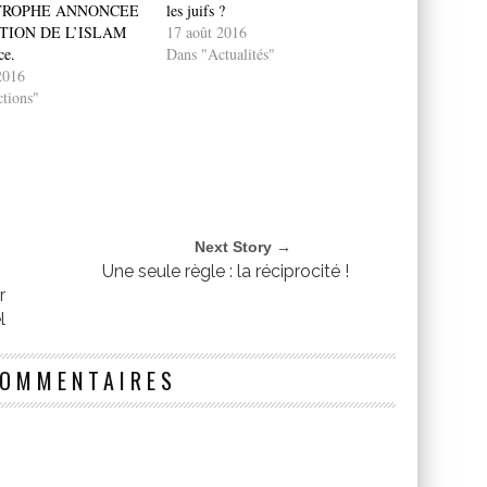
TROPHE ANNONCEE
les juifs ?
TION DE L’ISLAM
17 août 2016
ce.
Dans "Actualités"
2016
tions"
Next Story →
Une seule règle : la réciprocité !
r
l
COMMENTAIRES