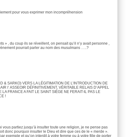
 tutoiement pour vous exprimer mon incompréhension
ts » , du coup ils se réveillent, on pensait qu’il n’y avait personne ,
evènement pourrait parler au nom des musulmans …..?
RD & SARKO) VERS LA LÉGITIMATION DE L’INTRODUCTION DE
AIR l’ ASSEOIR DÉFINITIVEMENT, VÉRITABLE RELAIS D’APPEL
LA FRANCE A FAIT LE SAINT SIÈGE NE FERAIT-IL PAS LE
E !
ni vous partiez jusqu’à insulter toute une religion, je ne pense pas
it donc pourquoi insulter le Dieu et dire que ces de le « merde ».
ar exemple et qu’on interdit à votre femme ou à votre fille de porter