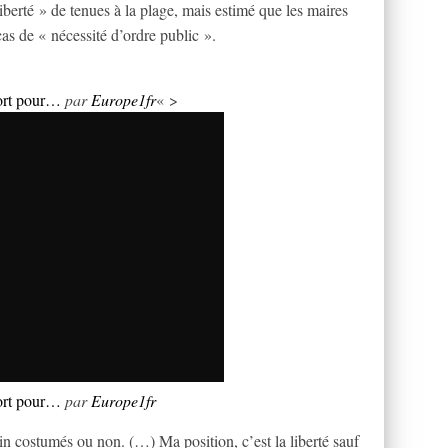
liberté » de tenues à la plage, mais estimé que les maires
cas de « nécessité d’ordre public ».
fort pour…
par
Europe1fr
« >
fort pour…
par
Europe1fr
in costumés ou non. (…) Ma position, c’est la liberté sauf