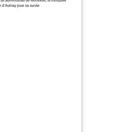
nal administratif de Montreuil, la mosquée
e d’Aulnay joue sa survie