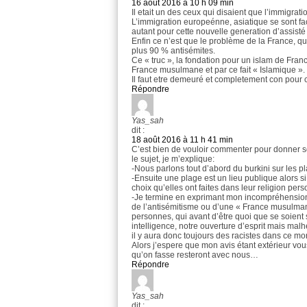
16 août 2016 à 10 h 09 min
Il etait un des ceux qui disaient que l’immigrati
L’immigration europeénne, asiatique se sont faci
autant pour cette nouvelle generation d’assisté 
Enfin ce n’est que le problème de la France, qu
plus 90 % antisémites.
Ce « truc », la fondation pour un islam de Fra
France musulmane et par ce fait « Islamique ».
Il faut etre demeuré et completement con pour cr
Répondre
Yas_sah
dit :
18 août 2016 à 11 h 41 min
C’est bien de vouloir commenter pour donner son
le sujet, je m’explique:
-Nous parlons tout d’abord du burkini sur les p
-Ensuite une plage est un lieu publique alors s
choix qu’elles ont faites dans leur religion pers
-Je termine en exprimant mon incompréhensio
de l’antisémitisme ou d’une « France musulman
personnes, qui avant d’être quoi que se soien
intelligence, notre ouverture d’esprit mais m
il y aura donc toujours des racistes dans ce m
Alors j’espere que mon avis étant extérieur v
qu’on fasse resteront avec nous…
Répondre
Yas_sah
dit :