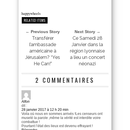
happywheels
RELATED ITEMS
← Previous Story
Next Story →
Transférer
Ce Samedi 28
l’ambassade
Janvier dans la
américaine à
région lyonnaise
Jérusalem? “Yes
a lieu un concert
He Can!”
néonazi
2 COMMENTAIRES
Alfon
dit :
28 janvier 2017 à 12 h 20 min
Voila où nous en sommes arrivés !Les censeurs ont
muselé la parole ,même la vérité est interdite voire
combattue !
Pourtant l’état des lieux est devenu effrayant !
Répondre