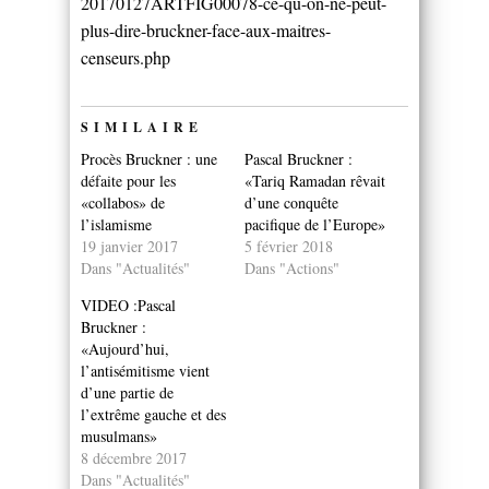
20170127ARTFIG00078-ce-qu-on-ne-peut-
plus-dire-bruckner-face-aux-maitres-
censeurs.php
SIMILAIRE
Procès Bruckner : une
Pascal Bruckner :
défaite pour les
«Tariq Ramadan rêvait
«collabos» de
d’une conquête
l’islamisme
pacifique de l’Europe»
19 janvier 2017
5 février 2018
Dans "Actualités"
Dans "Actions"
VIDEO :Pascal
Bruckner :
«Aujourd’hui,
l’antisémitisme vient
d’une partie de
l’extrême gauche et des
musulmans»
8 décembre 2017
Dans "Actualités"