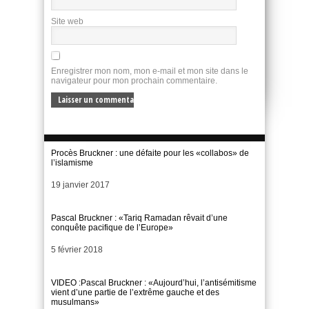
Site web
Enregistrer mon nom, mon e-mail et mon site dans le
navigateur pour mon prochain commentaire.
Procès Bruckner : une défaite pour les «collabos» de
l’islamisme
Date
19 janvier 2017
Pascal Bruckner : «Tariq Ramadan rêvait d’une
conquête pacifique de l’Europe»
Date
5 février 2018
VIDEO :Pascal Bruckner : «Aujourd’hui, l’antisémitisme
vient d’une partie de l’extrême gauche et des
musulmans»