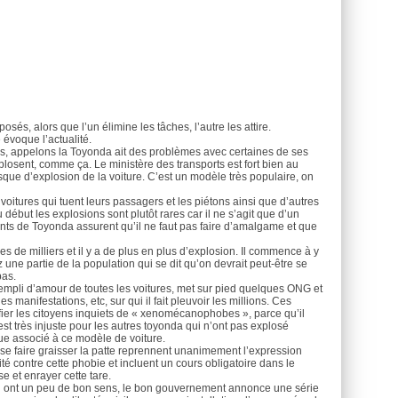
és, alors que l’un élimine les tâches, l’autre les attire.
 évoque l’actualité.
es, appelons la Toyonda ait des problèmes avec certaines de ses
plosent, comme ça. Le ministère des transports est fort bien au
isque d’explosion de la voiture. C’est un modèle très populaire, on
voitures qui tuent leurs passagers et les piétons ainsi que d’autres
début les explosions sont plutôt rares car il ne s’agit que d’un
nts de Toyonda assurent qu’il ne faut pas faire d’amalgame et que
es de milliers et il y a de plus en plus d’explosion. Il commence à y
une partie de la population qui se dit qu’on devrait peut-être se
pas.
empli d’amour de toutes les voitures, met sur pied quelques ONG et
es manifestations, etc, sur qui il fait pleuvoir les millions. Ces
ier les citoyens inquiets de « xenomécanophobes », parce qu’il
 est très injuste pour les autres toyonda qui n’ont pas explosé
sque associé à ce modèle de voiture.
 se faire graisser la patte reprennent unanimement l’expression
 contre cette phobie et incluent un cours obligatoire dans le
e et enrayer cette tare.
 ont un peu de bon sens, le bon gouvernement annonce une série