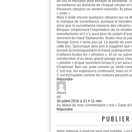
de lois et mesures pour enrayer le problème: Su
surveillance au domicile de chaque citoyen e
Plusieurs citoyens se sentent rassurés. Ils peu
« antis ».
Mais il reste encore quelques citoyens qui se d
le manque de surveillance, puisque le ministère
ainsi que la surveillance massive des citoyens n
Bloquez simplement l’importation de ce modèle 
manufacturier et il n’y aura plus de putain d’exp
viennent du Haut-Taekwondo. foutez-leur la pai
George Soros n’aime pas ça. Le pantin de premi
cette fois. Quiconque sera pris à suggérer que
lessivé économiquement et trainé publiquement 
d’ailleurs toutes les « phobies ». Et on va sub
construction d’un beau grand garage pour chac
« phobie » et que surement lorsqu’il y en aura 
d’exploser. Ben oui, juste comme ça. Voilà com
C’est vrai, les explosions continuent, mais on 
C’est incroyable comme les voitures peuvent pa
Répondre
Alexis
dit :
30 juillet 2016 à 21 h 11 min
Au début de mon commentaire c’est « Dash et
Répondre
PUBLIER
Votre adresse e-mail ne sera pas publiée.
Les 