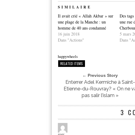
SIMILAIRE
Il avait crié « Allah Akbar » sur
Des tags 
une plage de la Manche : un
une rue d
homme de 40 ans condamné
Cherbou
16 juin 2018
5 mars 2
Dans "Actions"
Dans "Ac
happywheels
RELATED ITEMS
← Previous Story
Enterrer Adel Kermiche à Saint-
Etienne-du-Rouvray? « On ne v
pas salir l’islam »
3 C
roni