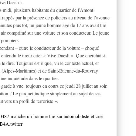
Vive Daesh ».
-midi, plusieurs habitants du quartier de l’Amont-
rappés par la présence de policiers au niveau de l’avenue
nutes plus tôt, un jeune homme âgé de 17 ans avait tiré
à air comprimé sur une voiture et son conducteur. Le jeune
s pompiers.
cependant – outre le conducteur de la voiture – choqué
t entendu le tireur crier « Vive Daesh ». Que cherchait-il
le dire. Toujours est-il que, vu le contexte actuel, et
ce (Alpes-Maritimes) et de Saint-Etienne-du-Rouvray
ine inquiétude dans le quartier.
garde à vue, toujours en cours ce jeudi 28 juillet au soir.
isation ? Le parquet indique simplement au sujet de ses
t vers un profil de terroriste ».
90487-manche-un-homme-tire-sur-automobiliste-et-crie-
B4A.twitter