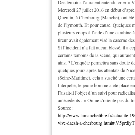
Des témoins l’auraient entendu crier « 
Mercredi 27 juillet 2016 en début d’après
Quentin, à Cherbourg (Manche), ont été f
de Plymouth. Et pour cause. Quelques mi
plusieurs coups à l’aide d’une carabine 
tireur avait également visé la caserne de
Si l’incident n’a fait aucun blessé, il a 
certains témoins de la scène, qui auraien
ainsi ? L’enquête permettra sans doute de 
quelques jours après les attentats de Ni
(Seine-Maritime), cela a suscité une certa
Interpellé, le jeune homme a été placé en 
Faisait-il l’objet d’un suivi pour radical
antécédents : « On ne s’oriente pas du tou
Source :
http://www.lamanchelibre.fr/actualite-1
vive-daesh-a-cherbourg.html#.V5prdlyT