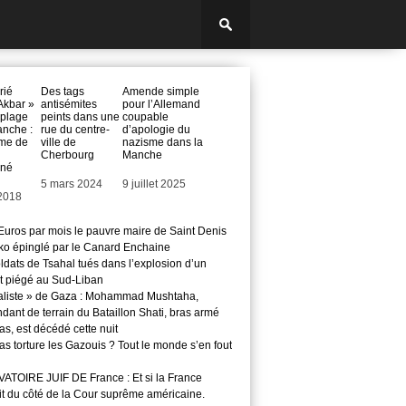
crié
Des tags
Amende simple
Akbar »
antisémites
pour l’Allemand
 plage
peints dans une
coupable
anche :
rue du centre-
d’apologie du
me de
ville de
nazisme dans la
Cherbourg
Manche
né
Date
5 mars 2024
Date
9 juillet 2025
 2018
Euros par mois le pauvre maire de Saint Denis
o épinglé par le Canard Enchaine
ldats de Tsahal tués dans l’explosion d’un
t piégé au Sud-Liban
aliste » de Gaza : Mohammad Mushtaha,
ant de terrain du Bataillon Shati, bras armé
s, est décédé cette nuit
s torture les Gazouis ? Tout le monde s’en fout
TOIRE JUIF DE France : Et si la France
it du côté de la Cour suprême américaine.