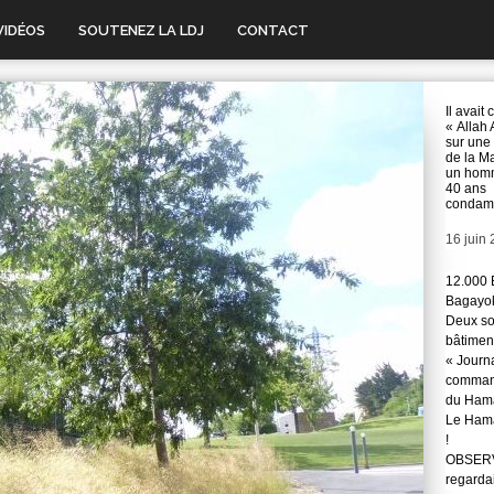
VIDÉOS
SOUTENEZ LA LDJ
CONTACT
Il avait 
« Allah 
sur une
de la M
un hom
40 ans
condam
Date
16 juin
12.000 
Bagayok
Deux so
bâtimen
« Journ
command
du Hama
Le Hama
!
OBSERVA
regarda