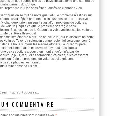
spension des libertés civiles au pays, installation d’une caméra de
t bombardement du Congo.
vent reprendre leur vie sans être qualifiés de « phobes » ou
isent: Mais on se fout de notre gueule!? Le problème n’est pas sur
 connaissait déjà le problème. et la suspension des droits civils
’y changeront rien, puisqu’il s’agit d’un problème de voitures.
de voiture jusqu’à ce que le problème soit réglé par le
losion. Et qu’est-ce que le Gabon a à voir avec tout ça, les voitures
x. Merde! Réveillez-vous!
er ministre élabore alors une nouvelle loi, sur le discours haineux
 les voitures Toyonda soient un danger potentiel sera emprisonné,
dans la boue sur tous les médias officiels. La loi regroupera
ventionner l’importation massive de Toyonda ainsi que la
une de ces voitures, pour bien montrer qu’on n’a pas de
beaucoup plus, et qu’elles seront bien cajolées, elles cesseront
ment on règle un problème de voitures qui explosent.
n’a pas de phobies au moins..
rfois faire penser à l’islam…
 Daesh » qui sont opposés…
 UN COMMENTAIRE
champs obligatoires sont indiqués avec
*