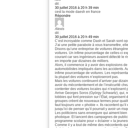
dit :
30 juillet 2016 à 20 h 39 min
cest la mode daesh en france
Répondre
Alexis
dit :
30 juillet 2016 à 20 h 49 min
C’est incroyable comme Dash et Sarah sont oppos
J’ai une petite parabole à vous transmettre, elle
Disons qu’une entreprise de voitures étrangèr
voitures. Un infime pourcentage de celles-ci ex
courant car ses ingénieurs avaient détecté le r
en importe par dizaines de milliers.
Alors, il commence à y avoir des explosions de 
automobilistes impliqués dans les accidents. Au 
infime pourcentage de voitures. Les représenta
la plupart des voitures n’exploseront pas.
Mais les voitures continuent d’arriver par dizain
avoir du mécontentement et de l’insécurité chez 
contenter des voitures locales qui n’explosent 
Arrive Georges Soros (György Schwartz), qui, r
lobbies qui font pression sur l’État, organisent d
groupes créent de nouveaux termes pour qualif
faut toujours une « phobie ». Ils racontent qu’il
jusqu’ici de penser qu’il pourrait y avoir un ri
Les politiciens sans envergure qui aiment bien
phobique. Et lancent des campagnes de publicité
programme scolaire pour « éclairer » la jeuness
Comme il y a tout de même des mécontents qui