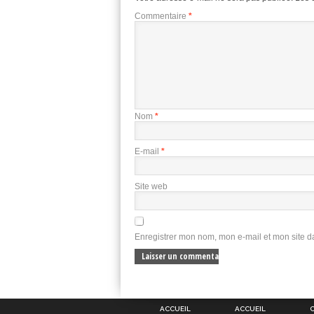
Commentaire
*
Nom
*
E-mail
*
Site web
Enregistrer mon nom, mon e-mail et mon site 
ACCUEIL
ACCUEIL