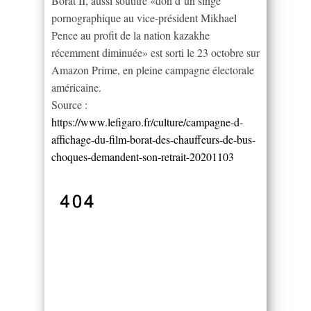
Borat II, aussi soutitré «don d’un singe
pornographique au vice-président Mikhael
Pence au profit de la nation kazakhe
récemment diminuée» est sorti le 23 octobre sur
Amazon Prime, en pleine campagne électorale
américaine.
Source :
https://www.lefigaro.fr/culture/campagne-d-
affichage-du-film-borat-des-chauffeurs-de-bus-
choques-demandent-son-retrait-20201103