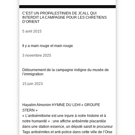
C’EST UN PROPALESTINIEN DE JCALL QUI
INTERDIT LA CAMPAGNE POUR LES CHRETIENS
D’ORIENT
Date
5 avril 2015
Il y a main rouge et main rouge
Date
3 novembre 2025
Détournement de la campagne indigne du musée de
l’immigration
Date
15 juin 2023
Hayalim Almonim HYMNE DU LEHI « GROUPE
STERN »
« L’antisémitisme est une injure à notre histoire et à
notre humanité » : une affiche antisémite placardée
dans une station essence, un député saisit le procureur
Tags antisémites et anti-police dans cette ville de l’Oise