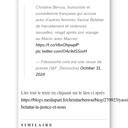
Christine Berrou, humoriste et
comédienne française qui accuse
avec d’autres femmes Yacine Belattar
de harcèlement et violences
sexuelles, réagit après son voyage
au Maroc avec Macron
https://t.co/VbxOhpwplP
pic.twitter.com/OAc9dSSsvH
— Fdesouche.com est une revue de
presse (@F_Desouche)
October 31,
2024
Lire tout le texte en cliquant sur le lien ci après
https://blogs.mediapart.fr/christineberrou/blog/270923/yass
belattar-la-justice-et-nous
SIMILAIRE