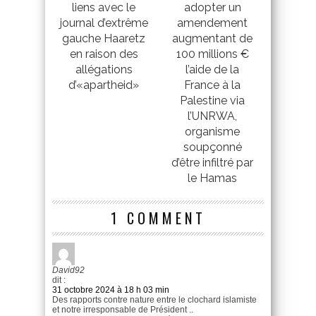
liens avec le
adopter un
journal d’extrême
amendement
gauche Haaretz
augmentant de
en raison des
100 millions €
allégations
l’aide de la
d’«apartheid»
France à la
Palestine via
l’UNRWA,
organisme
soupçonné
d’être infiltré par
le Hamas
1 COMMENT
David92
dit :
31 octobre 2024 à 18 h 03 min
Des rapports contre nature entre le clochard islamiste
et notre irresponsable de Président ..