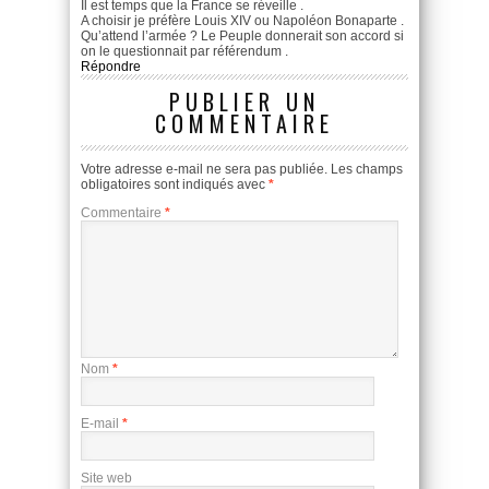
Il est temps que la France se réveille .
A choisir je préfère Louis XIV ou Napoléon Bonaparte .
Qu’attend l’armée ? Le Peuple donnerait son accord si
on le questionnait par référendum .
Répondre
PUBLIER UN
COMMENTAIRE
Votre adresse e-mail ne sera pas publiée.
Les champs
obligatoires sont indiqués avec
*
Commentaire
*
Nom
*
E-mail
*
Site web