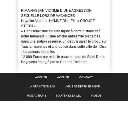
RIMA HASSAN VICTIME D’UNE AGRESSION
SEXUELLE LORS DE VACANCES
Hayalim Almonim HYMNE DU LEHI « GROUPE
STERN »
« L’antisémitisme est une injure à notre histoire et à
notre humanité » : une affiche antisémite placardée
dans une station essence, un député saisit le procureur
Tags antisémites et anti-police dans cette ville de l’Oise
: les auteurs identifiés
12.000 Euros par mois le pauvre maire de Saint Denis
Bagayoko épinglé par le Canard Enchaine
ACCUEIL
ACCUEIL
CONTACT
LA RÉDACTION LDJ
LIGUE DE DÉFENSE JUIVE
NOS ACTIONS
SOUTENEZ LA LDJ
VIDÉOS