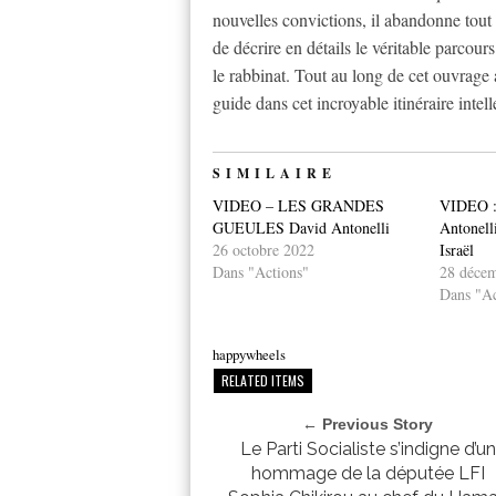
nouvelles convictions, il abandonne tout 
de décrire en détails le véritable parcou
le rabbinat. Tout au long de cet ouvrage 
guide dans cet incroyable itinéraire intelle
SIMILAIRE
VIDEO – LES GRANDES
VIDEO : 
GUEULES David Antonelli
Antonelli
26 octobre 2022
Israël
Dans "Actions"
28 déce
Dans "Ac
happywheels
RELATED ITEMS
← Previous Story
Le Parti Socialiste s’indigne d’un
hommage de la députée LFI