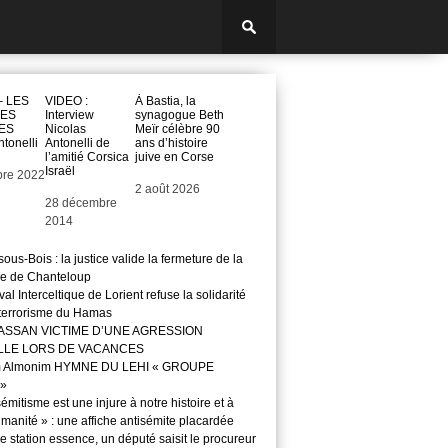
– LES
VIDEO :
À Bastia, la
ES
Interview
synagogue Beth
ES
Nicolas
Meïr célèbre 90
tonelli
Antonelli de
ans d’histoire
l’amitié Corsica
juive en Corse
Israël
bre 2022
Date
2 août 2026
Date
28 décembre
2014
ous-Bois : la justice valide la fermeture de la
e de Chanteloup
val Interceltique de Lorient refuse la solidarité
 terrorisme du Hamas
ASSAN VICTIME D’UNE AGRESSION
LLE LORS DE VACANCES
m Almonim HYMNE DU LEHI « GROUPE
»
sémitisme est une injure à notre histoire et à
manité » : une affiche antisémite placardée
 station essence, un député saisit le procureur