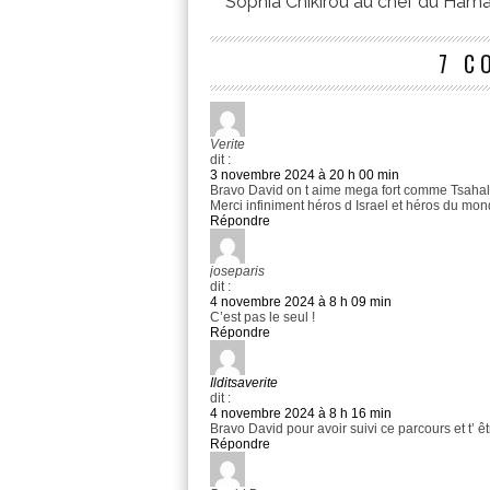
Sophia Chikirou au chef du Ham
7 C
Verite
dit :
3 novembre 2024 à 20 h 00 min
Bravo David on t aime mega fort comme Tsah
Merci infiniment héros d Israel et héros du mon
Répondre
joseparis
dit :
4 novembre 2024 à 8 h 09 min
C’est pas le seul !
Répondre
Ilditsaverite
dit :
4 novembre 2024 à 8 h 16 min
Bravo David pour avoir suivi ce parcours et t’ êt
Répondre