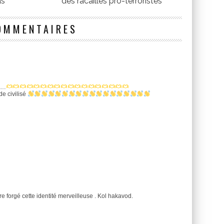
as
des racailles pro-terroristes
OMMENTAIRES
al…
de civilisé
re forgé cette identité merveilleuse . Kol hakavod.