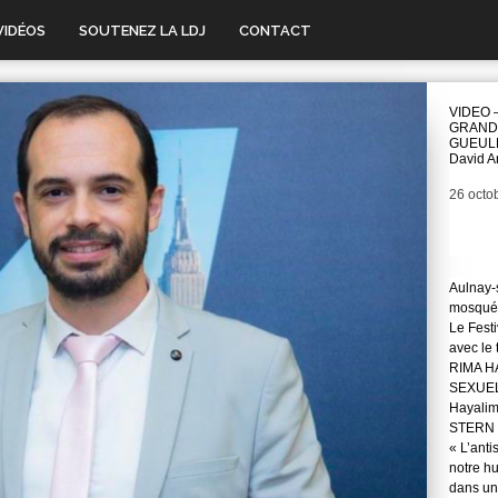
VIDÉOS
SOUTENEZ LA LDJ
CONTACT
VIDEO 
GRAND
GUEUL
David An
Date
26 octo
Aulnay-s
mosqué
Le Festi
avec le
RIMA H
SEXUE
Hayali
STERN 
« L’anti
notre hu
dans une