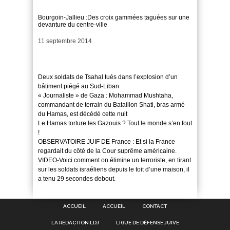
Bourgoin-Jallieu :Des croix gammées taguées sur une
devanture du centre-ville
Date
11 septembre 2014
Deux soldats de Tsahal tués dans l’explosion d’un
bâtiment piégé au Sud-Liban
« Journaliste » de Gaza : Mohammad Mushtaha,
commandant de terrain du Bataillon Shati, bras armé
du Hamas, est décédé cette nuit
Le Hamas torture les Gazouis ? Tout le monde s’en fout
!
OBSERVATOIRE JUIF DE France : Et si la France
regardait du côté de la Cour suprême américaine.
VIDEO-Voici comment on élimine un terroriste, en tirant
sur les soldats israéliens depuis le toit d’une maison, il
a tenu 29 secondes debout.
ACCUEIL
ACCUEIL
CONTACT
LA RÉDACTION LDJ
LIGUE DE DÉFENSE JUIVE