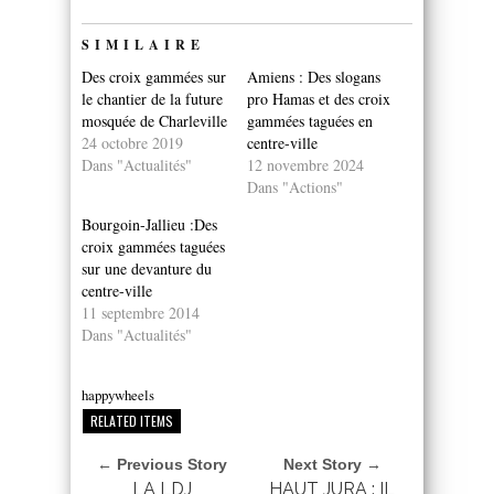
SIMILAIRE
Des croix gammées sur
Amiens : Des slogans
le chantier de la future
pro Hamas et des croix
mosquée de Charleville
gammées taguées en
24 octobre 2019
centre-ville
Dans "Actualités"
12 novembre 2024
Dans "Actions"
Bourgoin-Jallieu :Des
croix gammées taguées
sur une devanture du
centre-ville
11 septembre 2014
Dans "Actualités"
happywheels
RELATED ITEMS
← Previous Story
Next Story →
LA LDJ
HAUT JURA : IL