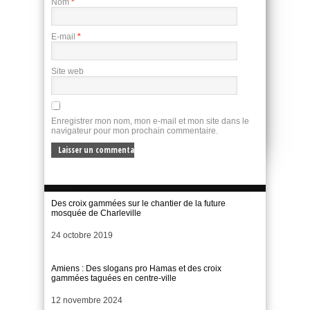
Nom
*
E-mail
*
Site web
Enregistrer mon nom, mon e-mail et mon site dans le
navigateur pour mon prochain commentaire.
Des croix gammées sur le chantier de la future
mosquée de Charleville
Date
24 octobre 2019
Amiens : Des slogans pro Hamas et des croix
gammées taguées en centre-ville
Date
12 novembre 2024