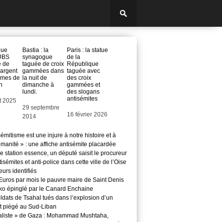
que
Bastia : la
Paris : la statue
 UBS
synagogue
de la
e de
taguée de croix
République
l’argent
gammées dans
taguée avec
times de
la nuit de
des croix
h
dimanche à
gammées et
lundi.
des slogans
antisémites
et 2025
Date
29 septembre
Date
16 février 2026
2014
sémitisme est une injure à notre histoire et à
manité » : une affiche antisémite placardée
 station essence, un député saisit le procureur
isémites et anti-police dans cette ville de l’Oise
teurs identifiés
Euros par mois le pauvre maire de Saint Denis
o épinglé par le Canard Enchaine
ldats de Tsahal tués dans l’explosion d’un
t piégé au Sud-Liban
aliste » de Gaza : Mohammad Mushtaha,