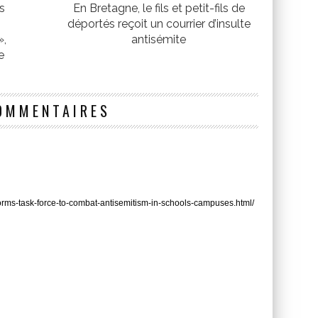
s
En Bretagne, le fils et petit-fils de
déportés reçoit un courrier d’insulte
»,
antisémite
e
OMMENTAIRES
forms-task-force-to-combat-antisemitism-in-schools-campuses.html/