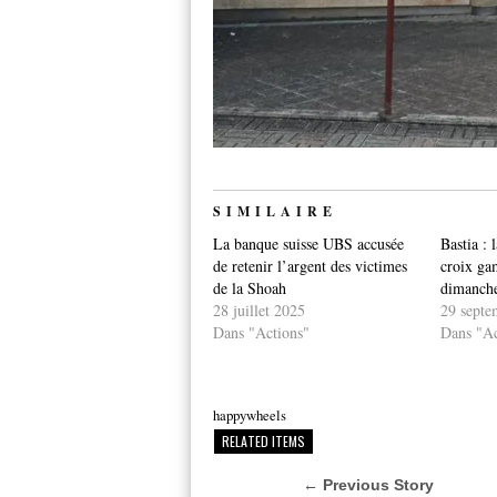
SIMILAIRE
La banque suisse UBS accusée
Bastia : 
de retenir l’argent des victimes
croix ga
de la Shoah
dimanche
28 juillet 2025
29 septe
Dans "Actions"
Dans "Ac
happywheels
RELATED ITEMS
← Previous Story