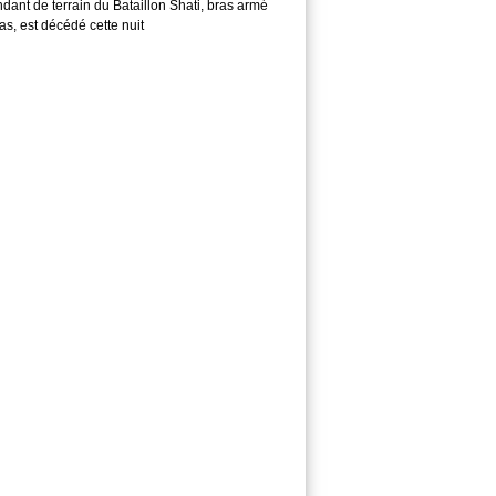
ant de terrain du Bataillon Shati, bras armé
s, est décédé cette nuit