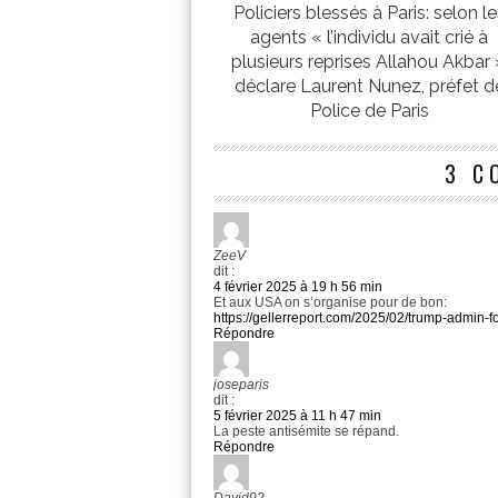
Policiers blessés à Paris: selon le
agents « l’individu avait crié à
plusieurs reprises Allahou Akbar 
déclare Laurent Nunez, préfet d
Police de Paris
3 C
ZeeV
dit :
4 février 2025 à 19 h 56 min
Et aux USA on s’organise pour de bon:
https://gellerreport.com/2025/02/trump-admin-
Répondre
joseparis
dit :
5 février 2025 à 11 h 47 min
La peste antisémite se répand.
Répondre