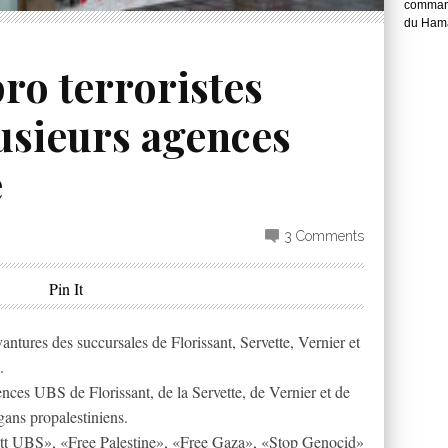
command
du Hama
ro terroristes
usieurs agences
e
3 Comments
Pin It
antures des succursales de Florissant, Servette, Vernier et
.
ences UBS de Florissant, de la Servette, de Vernier et de
gans propalestiniens.
cott UBS», «Free Palestine», «Free Gaza», «Stop Genocid»