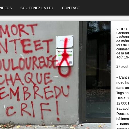
VIDÉOS
SOUTENEZ LA LDJ
CONTACT
VIDEO-
Grenobl
« détou
de mémo
lors de 
commém
de la ra
août 19
Date
27 août
« L’anti
notre hu
dans une
Tags ant
: les au
12.000 
Bagayok
Deux so
bâtimen
« Journ