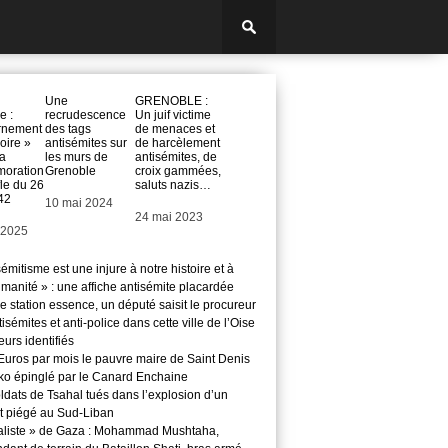
Une
GRENOBLE :
e :
recrudescence
Un juif victime
rnement
des tags
de menaces et
ire »
antisémites sur
de harcèlement
la
les murs de
antisémites, de
oration
Grenoble
croix gammées,
fle du 26
saluts nazis…
42
Date
10 mai 2024
Date
24 mai 2023
 2025
sémitisme est une injure à notre histoire et à
manité » : une affiche antisémite placardée
 station essence, un député saisit le procureur
isémites et anti-police dans cette ville de l’Oise
teurs identifiés
Euros par mois le pauvre maire de Saint Denis
o épinglé par le Canard Enchaine
ldats de Tsahal tués dans l’explosion d’un
t piégé au Sud-Liban
aliste » de Gaza : Mohammad Mushtaha,