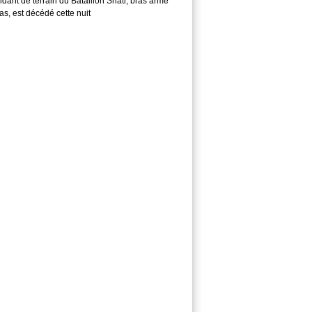
ant de terrain du Bataillon Shati, bras armé
s, est décédé cette nuit