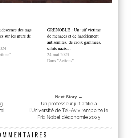
udescence des tags
GRENOBLE : Un juif victime
es sur les murs de
de menaces et de harcèlement
e
antisémites, de croix gammées,
2024
saluts nazis…
tions"
24 mai 2023
Dans "Actions"
Next Story →
rg
Un professeur juif affilié à
rai
l’Université de Tel-Aviv remporte le
Prix Nobel d’économie 2025
OMMENTAIRES