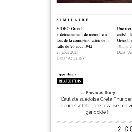
SIMILAIRE
VIDEO-Grenoble :
Une recr
« détournement de mémoire »
antisémit
lors de la commémoration de la
Grenobl
rafle du 26 août 1942
10 mai 
27 août 2025
Dans "Ac
Dans "Actualités"
happywheels
RELATED ITEMS
← Previous Story
L’autiste suédoise Greta Thunbe
pleure sur l’état de sa valise : un v
génocide !!!
2 C