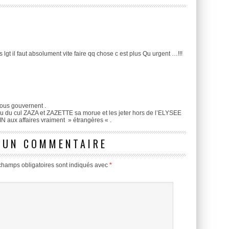
gt il faut absolument vite faire qq chose c est plus Qu urgent …!!!
nous gouvernent .
au du cul ZAZA et ZAZETTE sa morue et les jeter hors de l’ELYSEE
 aux affaires vraiment » étrangères « .
 UN COMMENTAIRE
champs obligatoires sont indiqués avec
*