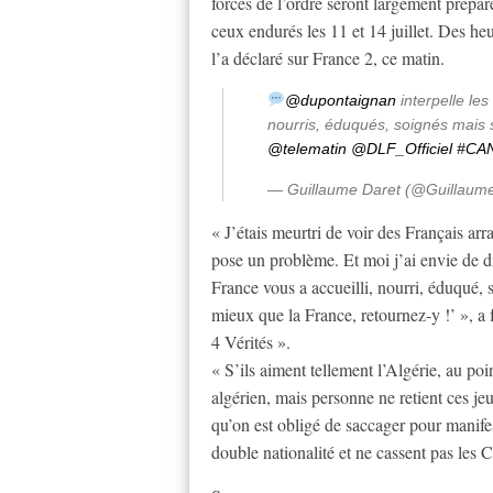
forces de l’ordre seront largement prépa
ceux endurés les 11 et 14 juillet. Des h
l’a déclaré sur France 2, ce matin.
@dupontaignan
interpelle les
nourris, éduqués, soignés mais s
@telematin
@DLF_Officiel
#CA
— Guillaume Daret (@Guillaum
« J’étais meurtri de voir des Français arr
pose un problème. Et moi j’ai envie de dir
France vous a accueilli, nourri, éduqué, 
mieux que la France, retournez-y !’ », a 
4 Vérités ».
« S’ils aiment tellement l’Algérie, au poi
algérien, mais personne ne retient ces je
qu’on est obligé de saccager pour manifes
double nationalité et ne cassent pas les