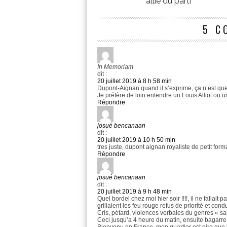
allié du parti
5 C
In Memoriam
dit :
20 juillet 2019 à 8 h 58 min
Dupont-Aignan quand il s’exprime, ça n’est que
Je préfère de loin entendre un Louis Alliot ou u
Répondre
josué bencanaan
dit :
20 juillet 2019 à 10 h 50 min
tres juste, dupont aignan royaliste de petit form
Répondre
josué bencanaan
dit :
20 juillet 2019 à 9 h 48 min
Quel bordel chez moi hier soir !!!!, il ne fallait
grillaient les feu rouge refus de priorité et con
Cris, pétard, violences verbales du genres « sale 
Ceci jusqu’a 4 heure du matin, ensuite bagarre 