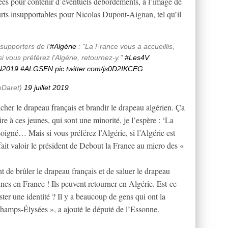
rées pour contenir d’éventuels débordements, à l’image de
eurts insupportables pour Nicolas Dupont-Aignan, tel qu’il
 supporters de l'
#Algérie
: "La France vous a accueillis,
i vous préférez l'Algérie, retournez-y."
#Les4V
N2019
#ALGSEN
pic.twitter.com/js0D2IKCEG
eDaret)
19 juillet 2019
acher le drapeau français et brandir le drapeau algérien. Ça
e à ces jeunes, qui sont une minorité, je l’espère : ‘La
soigné… Mais si vous préférez l’Algérie, si l’Algérie est
fait valoir le président de Debout la France au micro des «
nt de brûler le drapeau français et de saluer le drapeau
unes en France ! Ils peuvent retourner en Algérie. Est-ce
ter une identité ? Il y a beaucoup de gens qui ont la
 Champs-Élysées », a ajouté le député de l’Essonne.