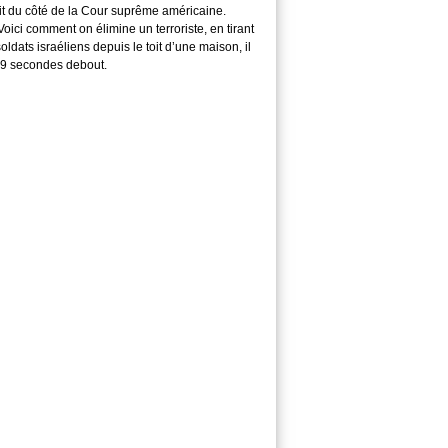
it du côté de la Cour suprême américaine.
ici comment on élimine un terroriste, en tirant
soldats israéliens depuis le toit d’une maison, il
29 secondes debout.