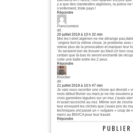
Bienvenu en France, mon quartier est pire que l
y a que des clandestins algériens, la police ne v
s’enferment, triste pays !
Répondre
Franccomtois
dit :
20 juillet 2019 à 10 h 32 min
Moi les t-shirt algérien ne me dérange pas,ital
´origine font la même chose ,le probleme avec
releve plus de la provocation et marquer leur ha
´ils seraient loin de trouver au bled.Un bon coup
certain que lá-bas ils seront enchanté de récup
colle une balle entre les 2 yeux.
Répondre
Knocker
dit :
21 juillet 2019 à 10 h 47 min
Je vais vous raconter une chose qui devrait « v
mois début février ou mars je ne me souviens p
croix gammées taguées sur un mur, j’avais alert
m’avait raccroché au nez. Même son de cloche 
leur envoyant les clichés que j’avais pris du mu
techniques ont passé un « vulgaire » coup de
merci au BNVCA pour leur travail.
Répondre
PUBLIER