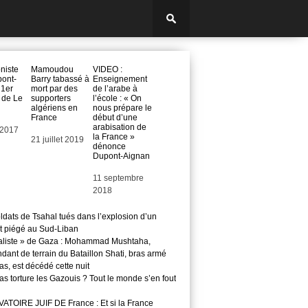
oniste
Mamoudou
VIDEO :
pont-
Barry tabassé à
Enseignement
 1er
mort par des
de l’arabe à
 de Le
supporters
l’école : « On
algériens en
nous prépare le
France
début d’une
arabisation de
 2017
la France »
Date
21 juillet 2019
dénonce
Dupont-Aignan
Date
11 septembre
2018
ldats de Tsahal tués dans l’explosion d’un
t piégé au Sud-Liban
aliste » de Gaza : Mohammad Mushtaha,
ant de terrain du Bataillon Shati, bras armé
s, est décédé cette nuit
s torture les Gazouis ? Tout le monde s’en fout
TOIRE JUIF DE France : Et si la France