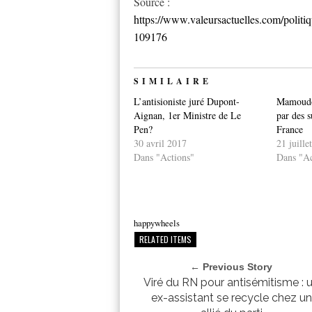
Source :
https://www.valeursactuelles.com/politiq
109176
SIMILAIRE
L’antisioniste juré Dupont-
Mamoudou
Aignan, 1er Ministre de Le
par des s
Pen?
France
30 avril 2017
21 juille
Dans "Actions"
Dans "Ac
happywheels
RELATED ITEMS
← Previous Story
Viré du RN pour antisémitisme : 
ex-assistant se recycle chez un