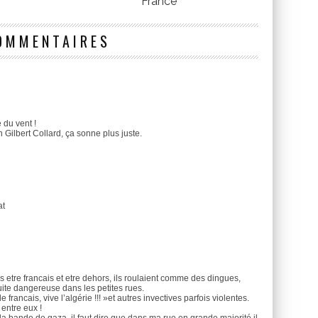
France
OMMENTAIRES
 du vent !
n Gilbert Collard, ça sonne plus juste.
at
 pas etre francais et etre dehors, ils roulaient comme des dingues,
duite dangereuse dans les petites rues.
francais, vive l’algérie !!! »et autres invectives parfois violentes.
entre eux !