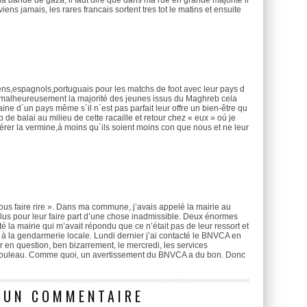
a bande de gaza, il faut dire que dans ma rue en grande majorité il
iens jamais, les rares francais sortent tres tot le matins et ensuite
iens,espagnols,portuguais pour les matchs de foot avec leur pays d
 malheureusement la majorité des jeunes issus du Maghreb cela
ine d´un pays même s´il n´est pas parfait leur offre un bien-être qu
 de balai au milieu de cette racaille et retour chez « eux » oú je
érer la vermine,á moins qu´ils soient moins con que nous et ne leur
ous faire rire ». Dans ma commune, j’avais appelé la mairie au
lus pour leur faire part d’une chose inadmissible. Deux énormes
é la mairie qui m’avait répondu que ce n’était pas de leur ressort et
à la gendarmerie locale. Lundi dernier j’ai contacté le BNVCA en
r en question, ben bizarrement, le mercredi, les services
 rouleau. Comme quoi, un avertissement du BNVCA a du bon. Donc
 UN COMMENTAIRE