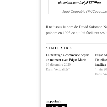
pic.twitter.com/sHyFTZPFeu
— Jugé Coupable (@JCoupabl
Il naît sous le nom de David Salomon Nah
prénom en 1993 ce qui lui facilitera ses l
SIMILAIRE
Le naufrage a commencé depuis
Edgar Mo
un moment avec Edgar Morin
l’intelle
19 décembre 2020
israélien
Dans "Actualités"
4 juin 2
Dans "Ac
happywheels
RELATED ITEMS