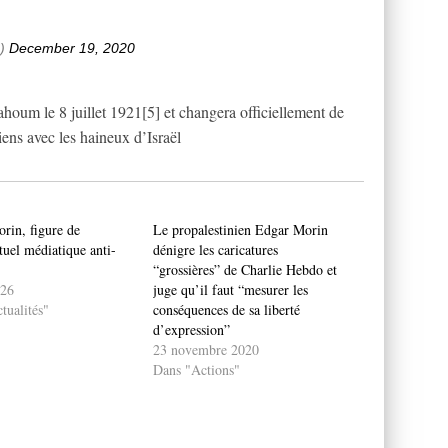
e)
December 19, 2020
oum le 8 juillet 1921[5] et changera officiellement de
iens avec les haineux d’Israël
rin, figure de
Le propalestinien Edgar Morin
ctuel médiatique anti-
dénigre les caricatures
“grossières” de Charlie Hebdo et
026
juge qu’il faut “mesurer les
tualités"
conséquences de sa liberté
d’expression”
23 novembre 2020
Dans "Actions"