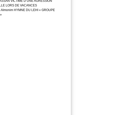
ASSAN VICTIME D’UNE AGRESSION
LLE LORS DE VACANCES
m Almonim HYMNE DU LEHI « GROUPE
»