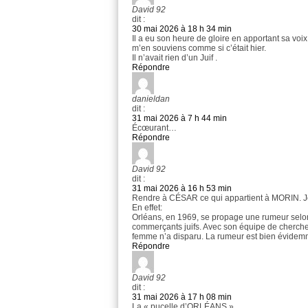
David 92
dit :
30 mai 2026 à 18 h 34 min
Il a eu son heure de gloire en apportant sa vo
m’en souviens comme si c’était hier.
Il n’avait rien d’un Juif .
Répondre
danieldan
dit :
31 mai 2026 à 7 h 44 min
Écœurant…
Répondre
David 92
dit :
31 mai 2026 à 16 h 53 min
Rendre à CÉSAR ce qui appartient à MORIN. Je
En effet:
Orléans, en 1969, se propage une rumeur selon
commerçants juifs. Avec son équipe de cherche
femme n’a disparu. La rumeur est bien évidem
Répondre
David 92
dit :
31 mai 2026 à 17 h 08 min
La « pucelle d’ORLÉANS »…