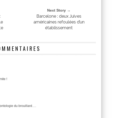
Next Story →
:
Barcelone : deux Juives
le
américaines refoulées d’un
te
établissement
OMMENTAIRES
mite !
’ontologie du brouillard….