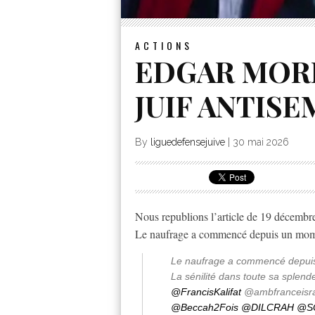
ACTIONS
EDGAR MORI
JUIF ANTISE
By
liguedefensejuive
|
30 mai 2026
Nous republions l’article de 19 décembr
Le naufrage a commencé depuis un mom
Le naufrage a commencé depu
La sénilité dans toute sa splend
@FrancisKalifat
@ambfranceisr
@Beccah2Fois
@DILCRAH
@S