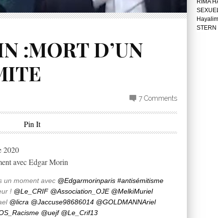
RIMA H
SEXUE
Hayali
STERN 
N :MORT D’UN
MITE
7 Comments
Pin It
e 2020
ent avec Edgar Morin
is un moment avec
@Edgarmorinparis
#antisémitisme
eur !
@Le_CRIF
@Association_OJE
@MelkiMuriel
ael
@licra
@Jaccuse98686014
@GOLDMANNAriel
OS_Racisme
@uejf
@Le_Crif13