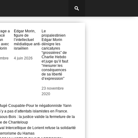
rage a
Edgar Morin,
Le
ncé
figure de
propalestinien
un
l’intellectuel
Edgar Morin
 avec
médiatique anti-
dénigre les
orin
israélien
caricatures
“grossières” de
Charlie Hebdo
embre
Date
4 juin 2026
et juge qu’il faut
“mesurer les
conséquences
de sa liberté
d’expression”
Date
23 novembre
2020
ugé Coupable-Pour le négationniste Yann
 n’y a pas d’attentats islamistes en France.
ous-Bois : la justice valide la fermeture de la
e de Chanteloup
val Interceltique de Lorient refuse la solidarité
 terrorisme du Hamas