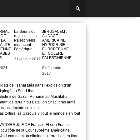
URNAL
La Souris qui
JÉRUSALEM :
NDE
rugissait :Les
AUDACE
 LA
Palestiniens
AMÉRICAINE,
ALITE
menacent
HYPOCRISIE
IENNE
l’Amérique !
EUROPÉENNE
RABES
ET COLÈRE
EL
PALESTINIENNE
Date
31 janvier 2017
2021
Date
6 décembre
2017
ldats de Tsahal tués dans l’explosion d’un
t piégé au Sud-Liban
aliste » de Gaza : Mohammad Mushtaha,
ant de terrain du Bataillon Shati, bras armé
s, est décédé cette nuit
s torture les Gazouis ? Tout le monde s’en fout
TOIRE JUIF DE France : Et si la France
it du côté de la Cour suprême américaine.
ici comment on élimine un terroriste, en tirant