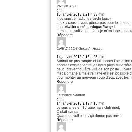
VRCNGTRX
dit :
15 janvier 2018 à 21 h 33 min
« ce sinistre hadith est archi faux »
allez-y cousin, vous gênez pas pour le lui dire :
https://twitter.com/rt_erdogan?lang=fr
perso qu’il soit vrai ou faux je m’en tape ; chacu
Répondre
CHEVALLOT Gerard - Henry
dit :
14 janvier 2018 à 16 h 25 min
Surtout ne pas rompre et lui donner l’occasion 
accords existent entre les deux pays sur différe
peut ¨ crever “ ou être viré de son poste . Il va
mégalomane aime être flatté et il est possible de
pour monter un nouveau coup d’état avec les mi
Répondre
Laurence Salmon
dit :
14 janvier 2018 à 19 h 15 min
Je suis allée en Turquie mais club méd.
C était sympa
Quand on voit à la tv ça donne pas envie
Répondre