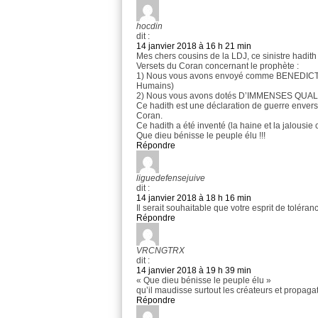
hocdin
dit :
14 janvier 2018 à 16 h 21 min
Mes chers cousins de la LDJ, ce sinistre hadith 
Versets du Coran concernant le prophète :
1) Nous vous avons envoyé comme BENEDICTI
Humains)
2) Nous vous avons dotés D’IMMENSES QUAL
Ce hadith est une déclaration de guerre envers 
Coran.
Ce hadith a été inventé (la haine et la jalousie 
Que dieu bénisse le peuple élu !!!
Répondre
liguedefensejuive
dit :
14 janvier 2018 à 18 h 16 min
Il serait souhaitable que votre esprit de tolé
Répondre
VRCNGTRX
dit :
14 janvier 2018 à 19 h 39 min
« Que dieu bénisse le peuple élu »
qu’il maudisse surtout les créateurs et propaga
Répondre