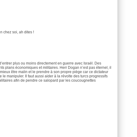
n chez soi, ah dites !
d’entrer plus ou moins directement en guerre avec Israël. Des
nts plans économiques et militaires. Herr Dogan n’est pas éternel, il
ut mieux être malin et le prendre à son propre piège car ce dictateur
 le manipuler. Il faut aussi aider à la révolte des turcs progressifs
litaires afin de pendre ce salopard par les coucougnettes