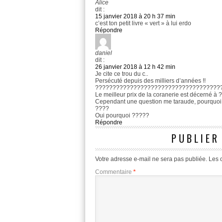
Alice
dit :
15 janvier 2018 à 20 h 37 min
c’est ton petit livre « vert » à lui erdo
Répondre
daniel
dit :
26 janvier 2018 à 12 h 42 min
Je cite ce trou du c..
Persécuté depuis des milliers d’années !!
????????????????????????????????????
Le meilleur prix de la coranerie est décerné à 
Cependant une question me taraude, pourquoi T
????
Oui pourquoi ?????
Répondre
PUBLIER
Votre adresse e-mail ne sera pas publiée.
Les 
Commentaire
*