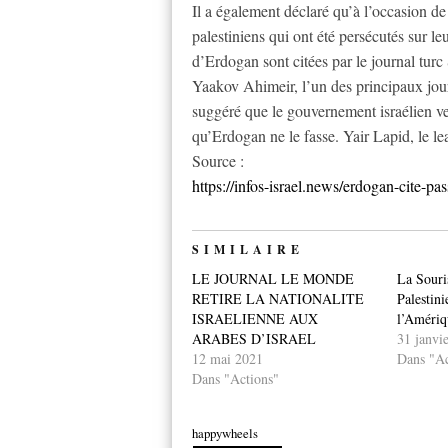
Il a également déclaré qu’à l’occasion de 
palestiniens qui ont été persécutés sur le
d’Erdogan sont citées par le journal turc 
Yaakov Ahimeir, l’un des principaux journ
suggéré que le gouvernement israélien v
qu’Erdogan ne le fasse. Yair Lapid, le l
Source :
https://infos-israel.news/erdogan-cite-pas
SIMILAIRE
LE JOURNAL LE MONDE
La Souris
RETIRE LA NATIONALITE
Palestin
ISRAELIENNE AUX
l’Amériq
ARABES D’ISRAEL
31 janvi
12 mai 2021
Dans "Ac
Dans "Actions"
happywheels