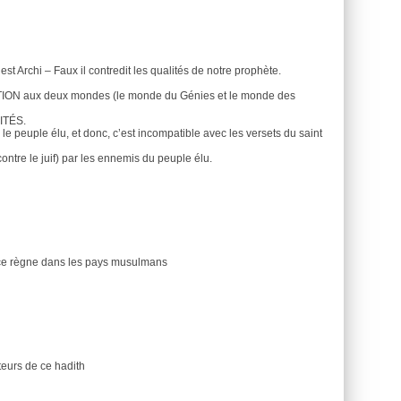
est Archi – Faux il contredit les qualités de notre prophète.
ON aux deux mondes (le monde du Génies et le monde des
ITÉS.
le peuple élu, et donc, c’est incompatible avec les versets du saint
contre le juif) par les ennemis du peuple élu.
rance règne dans les pays musulmans
teurs de ce hadith