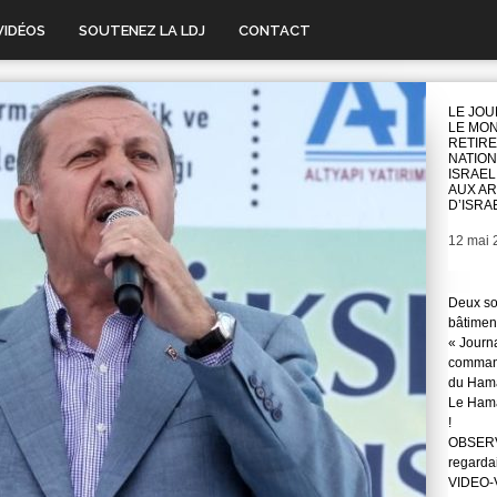
VIDÉOS
SOUTENEZ LA LDJ
CONTACT
LE JO
LE MO
RETIRE
NATION
ISRAEL
AUX A
D’ISRA
Date
12 mai 
Deux so
bâtimen
« Journ
command
du Hama
Le Hama
!
OBSERVA
regarda
VIDEO-Vo