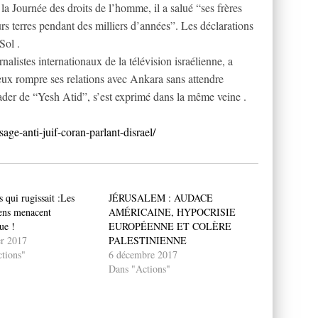
la Journée des droits de l’homme, il a salué “ses frères
urs terres pendant des milliers d’années”. Les déclarations
Sol .
alistes internationaux de la télévision israélienne, a
eux rompre ses relations avec Ankara sans attendre
eader de “Yesh Atid”, s’est exprimé dans la même veine .
sage-anti-juif-coran-parlant-disrael/
 qui rugissait :Les
JÉRUSALEM : AUDACE
iens menacent
AMÉRICAINE, HYPOCRISIE
ue !
EUROPÉENNE ET COLÈRE
er 2017
PALESTINIENNE
tions"
6 décembre 2017
Dans "Actions"