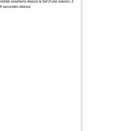
soldats israéliens depuis le toit d’une maison, il
29 secondes debout.