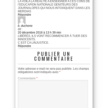
LA VOILA LA REALITE A ENSEIGNER A CES CONS DE
l’EDUCAFION NATIONALE GENITEURS DES
JOURNALOPES QUI NOUS INTOXIQUENT DANS LES
MERDIAS
Répondre
b. duchene
dit :
20 décembre 2016 à 13 h 39 min
LIBÉRÉS, ILS VONT RECOMMENCER À TUER DES
INNOCENTS.
C EST CA LINJUSTICE.
Répondre
PUBLIER UN
COMMENTAIRE
Votre adresse e-mail ne sera pas publiée.
Les champs
obligatoires sont indiqués avec
*
Commentaire
*