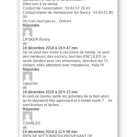
Dites non à sa venue.
Contact de l’association : 03 83 57 20 03
Contact mairie de Vandoeuvre les Nancy : 03 83 51 80
00
On n’en veut pas ici…Dehors
Répondre
LIPSKER Ronny
dit :
18 décembre 2016 à 19 h 47 min
On ne peut rien croire à ces palos de merde, ce sont
des menteurs, des escrocs, bref des ENCULES, la
seule solution pour ces prisonniers, direction les 72
viérges, elles attendent avec impatience, Yalla !!!!
Répondre
capucine
dit :
18 décembre 2016 à 20 h 22 min
Ils sont en bonne santé les grévistes de la faim alors
qu’ils devraient être agonisant et à moitié morts ? …ils
sont fourbes et laches. ..
Répondre
CHARLES
dit :
19 décembre 2016 à 11 h 58 min
RIEN NE M’ÉTONNERA PROVENANT DE