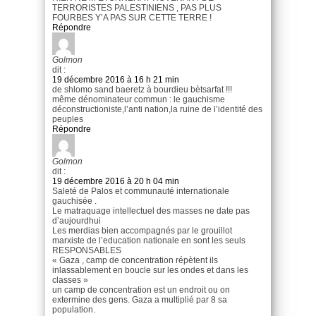
TERRORISTES PALESTINIENS , PAS PLUS
FOURBES Y’A PAS SUR CETTE TERRE !
Répondre
Golmon
dit :
19 décembre 2016 à 16 h 21 min
de shlomo sand baeretz à bourdieu bètsarfat !!!
même dénominateur commun : le gauchisme
déconstructioniste,l’anti nation,la ruine de l’identité des
peuples
Répondre
Golmon
dit :
19 décembre 2016 à 20 h 04 min
Saleté de Palos et communauté internationale
gauchisée .
Le matraquage intellectuel des masses ne date pas
d’aujourdhui
Les merdias bien accompagnés par le grouillot
marxiste de l’education nationale en sont les seuls
RESPONSABLES
« Gaza , camp de concentration répètent ils
inlassablement en boucle sur les ondes et dans les
classes »
un camp de concentration est un endroit ou on
extermine des gens. Gaza a multiplié par 8 sa
population.