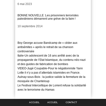
Date
6 mai 2023
BONNE NOUVELLE :Les prisonniers terroristes
palestiniens démarrent une grève de la faim !
Date
10 septembre 2014
Boy George accuse Bandcamp de « céder aux
antisémites » après le retrait de sa chanson
controversée
Italie-Un adolescent de 16 ans arrêté avec de la
propagande de l’Etat Islamique, du contenu néo-nazi
et des guides de fabrication de bombes
VIDEO-Jugé Coupable-Pour le négationniste Yann
Lotte il n’y a pas d’attentats islamistes en France.
Aulnay-sous-Bois : la justice valide la fermeture de la
mosquée de Chanteloup
Le Festival Interceltique de Lorient refuse la solidarité
avec le terrorisme du Hamas
ACCUEIL
ACCUEIL
CONTACT