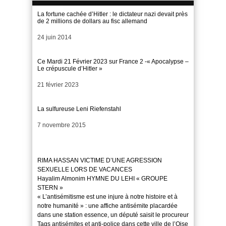
La fortune cachée d’Hitler : le dictateur nazi devait près
de 2 millions de dollars au fisc allemand
Date
24 juin 2014
Ce Mardi 21 Février 2023 sur France 2 -« Apocalypse –
Le crépuscule d’Hitler »
Date
21 février 2023
La sulfureuse Leni Riefenstahl
Date
7 novembre 2015
RIMA HASSAN VICTIME D’UNE AGRESSION
SEXUELLE LORS DE VACANCES
Hayalim Almonim HYMNE DU LEHI « GROUPE
STERN »
« L’antisémitisme est une injure à notre histoire et à
notre humanité » : une affiche antisémite placardée
dans une station essence, un député saisit le procureur
Tags antisémites et anti-police dans cette ville de l’Oise