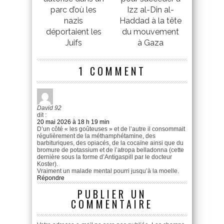
parc d’où les
Izz al-Din al-
nazis
Haddad à la tête
déportaient les
du mouvement
Juifs
à Gaza
1 COMMENT
David 92
dit :
20 mai 2026 à 18 h 19 min
D’un côté « les goûteuses » et de l’autre il consommait
régulièrement de la méthamphétamine, des
barbituriques, des opiacés, de la cocaïne ainsi que du
bromure de potassium et de l’atropa belladonna (cette
dernière sous la forme d’Antigaspill par le docteur
Koster).
Vraiment un malade mental pourri jusqu’à la moelle.
Répondre
PUBLIER UN
COMMENTAIRE