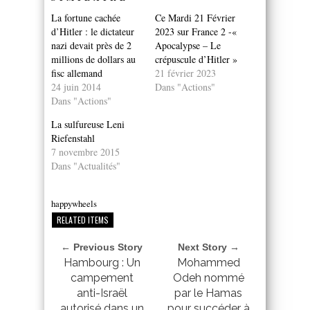
La fortune cachée
Ce Mardi 21 Février
d’Hitler : le dictateur
2023 sur France 2 -«
nazi devait près de 2
Apocalypse – Le
millions de dollars au
crépuscule d’Hitler »
fisc allemand
21 février 2023
24 juin 2014
Dans "Actions"
Dans "Actions"
La sulfureuse Leni
Riefenstahl
7 novembre 2015
Dans "Actualités"
happywheels
RELATED ITEMS
← Previous Story
Next Story →
Hambourg : Un
Mohammed
campement
Odeh nommé
anti-Israël
par le Hamas
autorisé dans un
pour succéder à