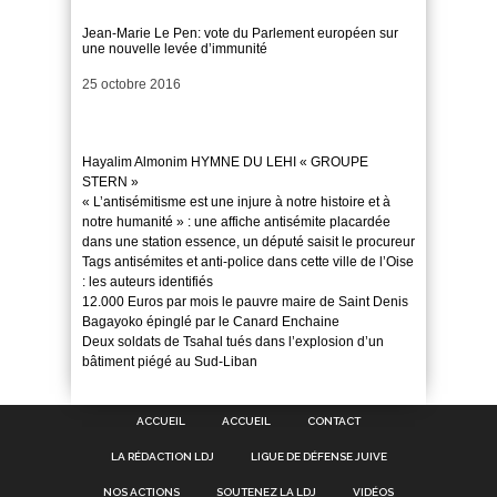
Jean-Marie Le Pen: vote du Parlement européen sur
une nouvelle levée d’immunité
Date
25 octobre 2016
Hayalim Almonim HYMNE DU LEHI « GROUPE
STERN »
« L’antisémitisme est une injure à notre histoire et à
notre humanité » : une affiche antisémite placardée
dans une station essence, un député saisit le procureur
Tags antisémites et anti-police dans cette ville de l’Oise
: les auteurs identifiés
12.000 Euros par mois le pauvre maire de Saint Denis
Bagayoko épinglé par le Canard Enchaine
Deux soldats de Tsahal tués dans l’explosion d’un
bâtiment piégé au Sud-Liban
ACCUEIL
ACCUEIL
CONTACT
LA RÉDACTION LDJ
LIGUE DE DÉFENSE JUIVE
NOS ACTIONS
SOUTENEZ LA LDJ
VIDÉOS