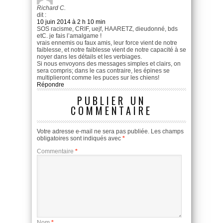
Richard C.
dit :
10 juin 2014 à 2 h 10 min
SOS racisme, CRIF, uejf, HAARETZ, dieudonné, bds
etC. je fais l’amalgame !
vrais ennemis ou faux amis, leur force vient de notre
faiblesse, et notre faiblesse vient de notre capacité à se
noyer dans les détails et les verbiages.
Si nous envoyons des messages simples et clairs, on
sera compris; dans le cas contraire, les épines se
multiplieront comme les puces sur les chiens!
Répondre
PUBLIER UN
COMMENTAIRE
Votre adresse e-mail ne sera pas publiée.
Les champs
obligatoires sont indiqués avec
*
Commentaire
*
Nom
*