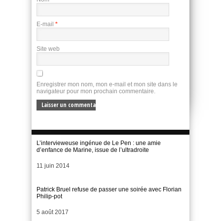
E-mail
*
Site web
Enregistrer mon nom, mon e-mail et mon site dans le
navigateur pour mon prochain commentaire.
L’intervieweuse ingénue de Le Pen : une amie
d’enfance de Marine, issue de l’ultradroite
Date
11 juin 2014
Patrick Bruel refuse de passer une soirée avec Florian
Philip-pot
Date
5 août 2017