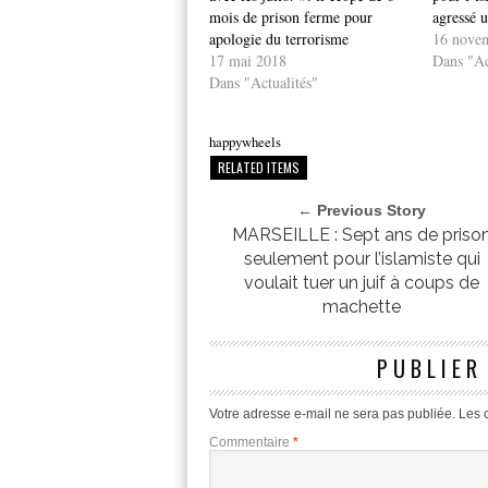
mois de prison ferme pour
agressé 
apologie du terrorisme
16 nove
17 mai 2018
Dans "Ac
Dans "Actualités"
happywheels
RELATED ITEMS
← Previous Story
MARSEILLE : Sept ans de priso
seulement pour l’islamiste qui
voulait tuer un juif à coups de
machette
PUBLIER
Votre adresse e-mail ne sera pas publiée.
Les 
Commentaire
*