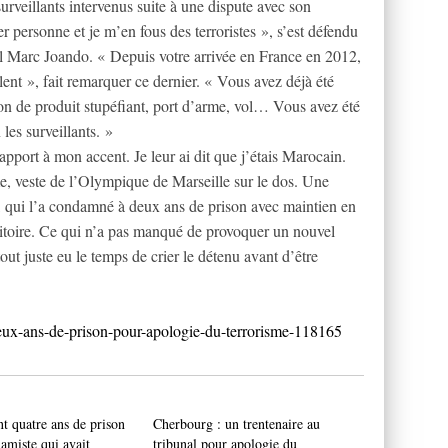
surveillants intervenus suite à une dispute avec son
er personne et je m’en fous des terroristes », s’est défendu
al Marc Joando. « Depuis votre arrivée en France en 2012,
lent », fait remarquer ce dernier. « Vous avez déjà été
 de produit stupéfiant, port d’arme, vol… Vous avez été
 les surveillants. »
 rapport à mon accent. Je leur ai dit que j’étais Marocain.
me, veste de l’Olympique de Marseille sur le dos. Une
l, qui l’a condamné à deux ans de prison avec maintien en
erritoire. Ce qui n’a pas manqué de provoquer un nouvel
out juste eu le temps de crier le détenu avant d’être
deux-ans-de-prison-pour-apologie-du-terrorisme-118165
t quatre ans de prison
Cherbourg : un trentenaire au
lamiste qui avait
tribunal pour apologie du