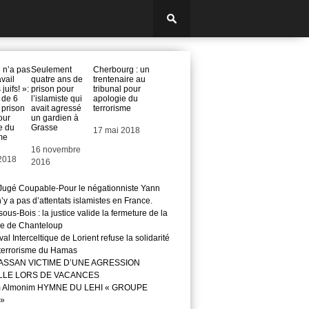
 n’a pas
Seulement
Cherbourg : un
avail
quatre ans de
trentenaire au
juifs! »:
prison pour
tribunal pour
 de 6
l’islamiste qui
apologie du
 prison
avait agressé
terrorisme
our
un gardien à
e du
Grasse
Date
17 mai 2018
me
Date
16 novembre
2018
2016
ugé Coupable-Pour le négationniste Yann
 n’y a pas d’attentats islamistes en France.
ous-Bois : la justice valide la fermeture de la
e de Chanteloup
val Interceltique de Lorient refuse la solidarité
 terrorisme du Hamas
ASSAN VICTIME D’UNE AGRESSION
LLE LORS DE VACANCES
m Almonim HYMNE DU LEHI « GROUPE
»