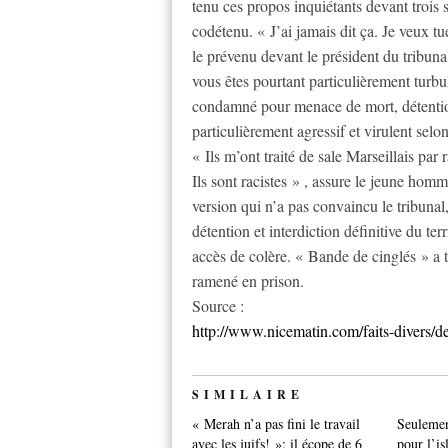
tenu ces propos inquiétants devant trois 
codétenu. « J’ai jamais dit ça. Je veux tu
le prévenu devant le président du tribun
vous êtes pourtant particulièrement turbu
condamné pour menace de mort, détention
particulièrement agressif et virulent selon
« Ils m’ont traité de sale Marseillais par
Ils sont racistes » , assure le jeune hom
version qui n’a pas convaincu le tribuna
détention et interdiction définitive du t
accès de colère. « Bande de cinglés » a t
ramené en prison.
Source :
http://www.nicematin.com/faits-divers/
SIMILAIRE
« Merah n’a pas fini le travail
Seulemen
avec les juifs! »: il écope de 6
pour l’is