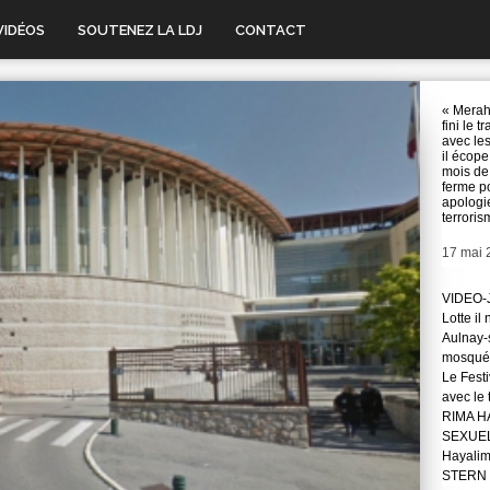
VIDÉOS
SOUTENEZ LA LDJ
CONTACT
« Merah
fini le tr
avec les 
il écope
mois de
ferme p
apologi
terroris
Date
17 mai 
VIDEO-J
Lotte il
Aulnay-s
mosqué
Le Festi
avec le
RIMA H
SEXUE
Hayali
STERN 