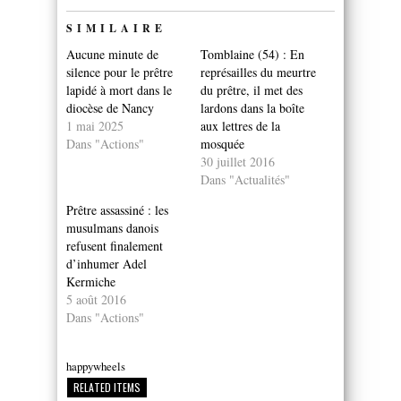
SIMILAIRE
Aucune minute de
Tomblaine (54) : En
silence pour le prêtre
représailles du meurtre
lapidé à mort dans le
du prêtre, il met des
diocèse de Nancy
lardons dans la boîte
1 mai 2025
aux lettres de la
Dans "Actions"
mosquée
30 juillet 2016
Dans "Actualités"
Prêtre assassiné : les
musulmans danois
refusent finalement
d’inhumer Adel
Kermiche
5 août 2016
Dans "Actions"
happywheels
RELATED ITEMS