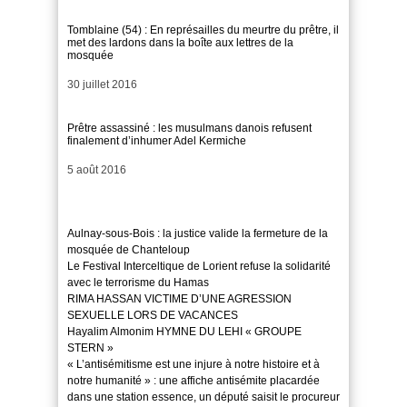
Tomblaine (54) : En représailles du meurtre du prêtre, il
met des lardons dans la boîte aux lettres de la
mosquée
Date
30 juillet 2016
Prêtre assassiné : les musulmans danois refusent
finalement d’inhumer Adel Kermiche
Date
5 août 2016
Aulnay-sous-Bois : la justice valide la fermeture de la
mosquée de Chanteloup
Le Festival Interceltique de Lorient refuse la solidarité
avec le terrorisme du Hamas
RIMA HASSAN VICTIME D’UNE AGRESSION
SEXUELLE LORS DE VACANCES
Hayalim Almonim HYMNE DU LEHI « GROUPE
STERN »
« L’antisémitisme est une injure à notre histoire et à
notre humanité » : une affiche antisémite placardée
dans une station essence, un député saisit le procureur