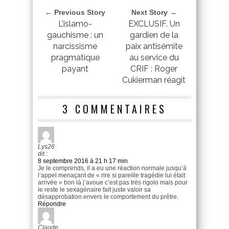
← Previous Story
Next Story →
L’islamo-
EXCLUSIF. Un
gauchisme : un
gardien de la
narcissisme
paix antisémite
pragmatique
au service du
payant
CRIF : Roger
Cukierman réagit
3 COMMENTAIRES
Lys26
dit :
8 septembre 2016 à 21 h 17 min
Je le comprends, il a eu une réaction normale jusqu’à
l’appel menaçant de « rire si pareille tragédie lui était
arrivée » bon là j’avoue c’est pas très rigolo mais pour
le reste le sexagénaire fait juste valoir sa
désapprobation envers le comportement du prêtre.
Répondre
Claude