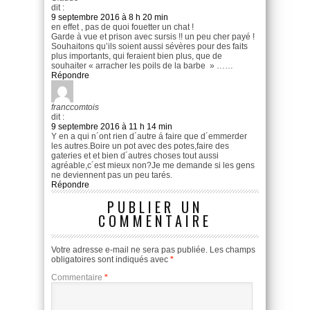
dit :
9 septembre 2016 à 8 h 20 min
en effet , pas de quoi fouetter un chat !
Garde à vue et prison avec sursis !! un peu cher payé !
Souhaitons qu’ils soient aussi sévères pour des faits
plus importants, qui feraient bien plus, que de
souhaiter « arracher les poils de la barbe » ……
Répondre
franccomtois
dit :
9 septembre 2016 à 11 h 14 min
Y en a qui n´ont rien d´autre á faire que d´emmerder
les autres.Boire un pot avec des potes,faire des
gateries et et bien d´autres choses tout aussi
agréable,c´est mieux non?Je me demande si les gens
ne deviennent pas un peu tarés.
Répondre
PUBLIER UN
COMMENTAIRE
Votre adresse e-mail ne sera pas publiée.
Les champs
obligatoires sont indiqués avec
*
Commentaire
*