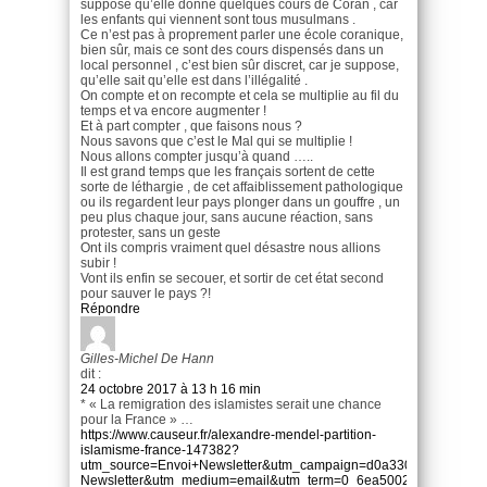
suppose qu’elle donne quelques cours de Coran , car
les enfants qui viennent sont tous musulmans .
Ce n’est pas à proprement parler une école coranique,
bien sûr, mais ce sont des cours dispensés dans un
local personnel , c’est bien sûr discret, car je suppose,
qu’elle sait qu’elle est dans l’illégalité .
On compte et on recompte et cela se multiplie au fil du
temps et va encore augmenter !
Et à part compter , que faisons nous ?
Nous savons que c’est le Mal qui se multiplie !
Nous allons compter jusqu’à quand …..
Il est grand temps que les français sortent de cette
sorte de léthargie , de cet affaiblissement pathologique
ou ils regardent leur pays plonger dans un gouffre , un
peu plus chaque jour, sans aucune réaction, sans
protester, sans un geste
Ont ils compris vraiment quel désastre nous allions
subir !
Vont ils enfin se secouer, et sortir de cet état second
pour sauver le pays ?!
Répondre
Gilles-Michel De Hann
dit :
24 octobre 2017 à 13 h 16 min
* « La remigration des islamistes serait une chance
pour la France » …
https://www.causeur.fr/alexandre-mendel-partition-
islamisme-france-147382?
utm_source=Envoi+Newsletter&utm_campaign=d0a330184f-
Newsletter&utm_medium=email&utm_term=0_6ea50029f3-