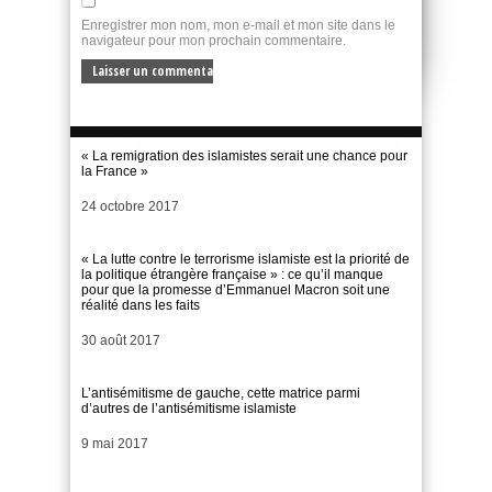
Enregistrer mon nom, mon e-mail et mon site dans le
navigateur pour mon prochain commentaire.
« La remigration des islamistes serait une chance pour
la France »
Date
24 octobre 2017
« La lutte contre le terrorisme islamiste est la priorité de
la politique étrangère française » : ce qu’il manque
pour que la promesse d’Emmanuel Macron soit une
réalité dans les faits
Date
30 août 2017
L’antisémitisme de gauche, cette matrice parmi
d’autres de l’antisémitisme islamiste
Date
9 mai 2017