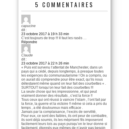
5 COMMENTAIRES
capucine
dit :
23 octobre 2017 à 19 h 33 min
C’est toujours de trop !!! Il faut les rasés …
Répondre
Claude
dit :
23 octobre 2017 à 22 h 26 min
« Puis est survenu l’attentat de Manchester, dans un
pays qui a cédé, depuis longtemps, à presque toutes
les exigences du communautarisme ! On a compris, ou
on aurait dû comprendre pour être exact, qu’ils nous
détestaient même quand on leur fait des courbettes « .
SURTOUT lorsqu’on leur fait des courbettes !!!
La seule chose qui les impressionne, et qui peut
vraiment donner des résultats , c’est la force !!
Tous ceux qui ont réussi à vaincre l’islam , l’ont fait par
la force, la guerre et la victoire !! même si cela a pris du
temps , a été douloureux mais efficace .
Jamais par la complaisance, l’excès de servilité,
Pour eux, ce sont des faibles, ils ont peur de combattre,
ils sont déjà soumis, ils les méprisent !Ils imposeront
facilement leurs lois au pays puisqu’on le leur donne si
facilement, étonnés eux mêmes de n’avoir pas besoin