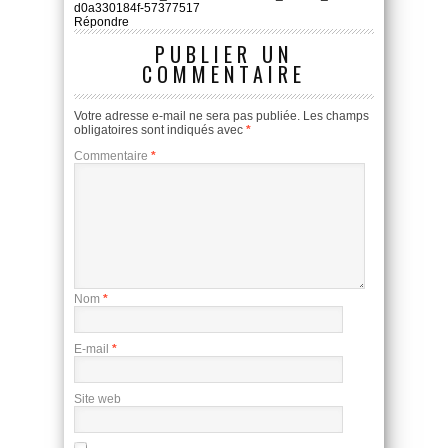
d0a330184f-57377517
Répondre
PUBLIER UN
COMMENTAIRE
Votre adresse e-mail ne sera pas publiée.
Les champs
obligatoires sont indiqués avec
*
Commentaire
*
Nom
*
E-mail
*
Site web