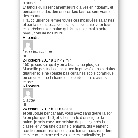
d’armes !!
Et tandis qu’ils rengainent leurs glaives en rigolant , et
pensent que décidément ces kouffars, ce sont vraiment
des couards !
Il faut d’urgence fermer toutes ces mosquées salafistes
et par la même occasion, sans états d’âme, virer tous
ces prêcheurs de haine qui font tant de mal à notre
pays , hors de nos murs !
Répondre
josué bencanaan
dit :
24 octobre 2017 à 2 h 49 min
150, je suis sur qu’il y en a beaucoup plus, sur
Marseille pas mal de mosquée improvisé dans certains
quartier et je ne compte pas certaines ecole coranique
ou on enseigne la haine de l’occident entre autres
chose
Répondre
Claude
dit :
24 octobre 2017 à 11 h 03 min
et oui Josué bencanaan, vous avez sans doute raison
!bien plus que 150, et si l’on parle d’enseigner la
haine, je vois chez une voisine de palier, après la
classe, environ une dizaine d’enfants, qui viennent
régulièrement , restent quelque temps , puis repartent
chez eux , comme cette voisine est radicalisée, je