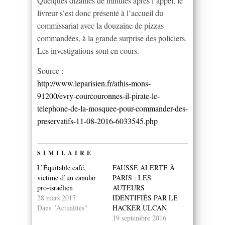
Quelques dizaines de minutes après l’appel, le
livreur s’est donc présenté à l’accueil du
commissariat avec la douzaine de pizzas
commandées, à la grande surprise des policiers.
Les investigations sont en cours.
Source :
http://www.leparisien.fr/athis-mons-
91200/evry-courcouronnes-il-pirate-le-
telephone-de-la-mosquee-pour-commander-des-
preservatifs-11-08-2016-6033545.php
SIMILAIRE
L’Équitable café,
FAUSSE ALERTE À
victime d’un canular
PARIS : LES
pro-israélien
AUTEURS
28 mars 2017
IDENTIFIÉS PAR LE
Dans "Actualités"
HACKER ULCAN
19 septembre 2016