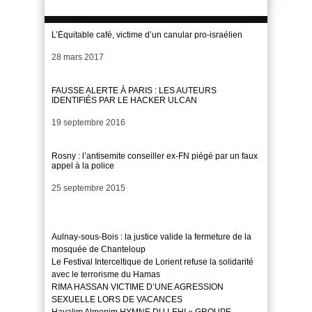
L’Équitable café, victime d’un canular pro-israélien
Date
28 mars 2017
FAUSSE ALERTE À PARIS : LES AUTEURS
IDENTIFIÉS PAR LE HACKER ULCAN
Date
19 septembre 2016
Rosny : l’antisemite conseiller ex-FN piégé par un faux
appel à la police
Date
25 septembre 2015
Aulnay-sous-Bois : la justice valide la fermeture de la
mosquée de Chanteloup
Le Festival Interceltique de Lorient refuse la solidarité
avec le terrorisme du Hamas
RIMA HASSAN VICTIME D’UNE AGRESSION
SEXUELLE LORS DE VACANCES