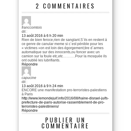
2 COMMENTAIRES
franccomtois
dit :
13 août 2016 à 6 h 20 min
Rien de bien feroce,rien de sanglant.S´ils en restent á
ce genre de canular meme si c´est pénible pour les
« victimes »on est loin des égorgement,tire d´armes
automatique sur des innocents,ou foncer avec un
camion sur la foule etc,etc………..Pour la mosquée ils
ont oublié les lubrifiants.
Répondre
capucine
dit :
13 août 2016 à 9 h 24 min
ENCORE une manifestation pro-terroristes-palestiens
à Paris
http://www.lemondejuif.info/2016/08/haine-disrael-juifs-
prefecture-de-paris-autorise-rassemblement-de-pro-
terroristes-palestiniens/
Répondre
PUBLIER UN
COMMENTAIRE