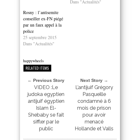
Dans "Actualités"
Rosny : l’antisemite
conseiller ex-FN piégé
par un faux appel à la
police
25 septembre 2015
Dans "Actualités"
happywheels
RELATED ITEMS
← Previous Story
Next Story →
VIDEO :Le
L’antijuif Grégory
judoka egyptien
Pasqueille
antijuif égyptien
condamné à 6
Islam El-
mois de prison
Shebaby se fait
pour avoir
siffler par le
menacé
public
Hollande et Valls