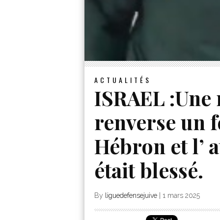
ACTUALITÉS
ISRAEL :Une r
renverse un f
Hébron et l’ a
était blessé.
By
liguedefensejuive
|
1 mars 2025