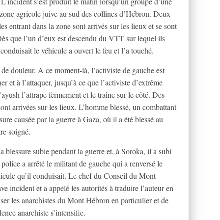
x. L’incident s’est produit le matin lorsqu’un groupe d’une
e zone agricole juive au sud des collines d’Hébron. Deux
s entrant dans la zone sont arrivés sur les lieux et se sont
 Dès que l’un d’eux est descendu du VTT sur lequel ils
conduisait le véhicule a ouvert le feu et l’a touché.
u de douleur. A ce moment-là, l’activiste de gauche est
er et à l’attaquer, jusqu’à ce que l’activiste d’extrême
yush l’attrape fermement et le traîne sur le côté. Des
 sont arrivées sur les lieux. L’homme blessé, un combattant
ure causée par la guerre à Gaza, où il a été blessé au
re soigné.
la blessure subie pendant la guerre et, à Soroka, il a subi
olice a arrêté le militant de gauche qui a renversé le
véhicule qu’il conduisait. Le chef du Conseil du Mont
 incident et a appelé les autorités à traduire l’auteur en
ser les anarchistes du Mont Hébron en particulier et de
ence anarchiste s’intensifie.