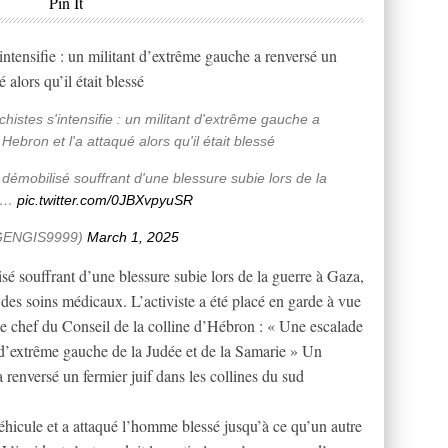
Pin It
intensifie : un militant d’extrême gauche a renversé un
 alors qu’il était blessé
histes s'intensifie : un militant d'extrême gauche a
Hebron et l'a attaqué alors qu'il était blessé
émobilisé souffrant d'une blessure subie lors de la
nt…
pic.twitter.com/0JBXvpyuSR
ENGIS9999)
March 1, 2025
 souffrant d’une blessure subie lors de la guerre à Gaza,
 des soins médicaux. L’activiste a été placé en garde à vue
. Le chef du Conseil de la colline d’Hébron : « Une escalade
 d’extrême gauche de la Judée et de la Samarie » Un
 renversé un fermier juif dans les collines du sud
 véhicule et a attaqué l’homme blessé jusqu’à ce qu’un autre