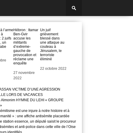
 à l’arme
Hébron : Itamar
Un juif
 à
Ben-Gvir
grièvement
 2 juifs
accuse les
blessé dans
, un
militants
une attaque au
rabe
d’extreme-
couteau à
gauche de
Jérusalem, le
provocation et
terroriste
réclame une
éliminé
mbre
enquête
Date
22 octobre 2022
Date
27 novembre
2022
ASSAN VICTIME D’UNE AGRESSION
LLE LORS DE VACANCES
m Almonim HYMNE DU LEHI « GROUPE
»
sémitisme est une injure à notre histoire et à
manité » : une affiche antisémite placardée
 station essence, un député saisit le procureur
isémites et anti-police dans cette ville de l’Oise
teurs identifiés