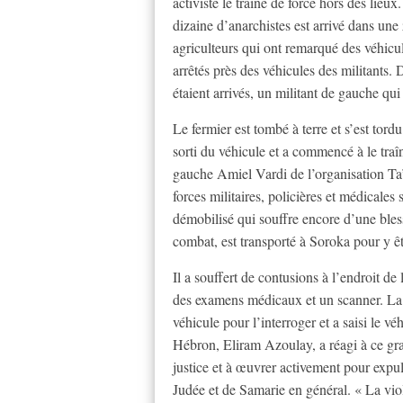
activiste le traîne de force hors des lieu
dizaine d’anarchistes est arrivé dans un
agriculteurs qui ont remarqué des véhicule
arrêtés près des véhicules des militants.
étaient arrivés, un militant de gauche qui 
Le fermier est tombé à terre et s’est tord
sorti du véhicule et a commencé à le traîn
gauche Amiel Vardi de l’organisation Ta’a
forces militaires, policières et médicales
démobilisé qui souffre encore d’une bless
combat, est transporté à Soroka pour y êt
Il a souffert de contusions à l’endroit de 
des examens médicaux et un scanner. La p
véhicule pour l’interroger et a saisi le 
Hébron, Eliram Azoulay, a réagi à ce grave
justice et à œuvrer activement pour expul
Judée et de Samarie en général. « La viol