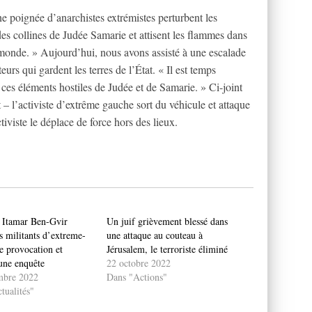
une poignée d’anarchistes extrémistes perturbent les
 des collines de Judée Samarie et attisent les flammes dans
e monde. » Aujourd’hui, nous avons assisté à une escalade
eurs qui gardent les terres de l’État. « Il est temps
r ces éléments hostiles de Judée et de Samarie. » Ci-joint
 l’activiste d’extrême gauche sort du véhicule et attaque
iviste le déplace de force hors des lieux.
 Itamar Ben-Gvir
Un juif grièvement blessé dans
s militants d’extreme-
une attaque au couteau à
e provocation et
Jérusalem, le terroriste éliminé
une enquête
22 octobre 2022
mbre 2022
Dans "Actions"
tualités"