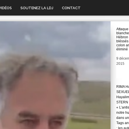
VIDÉOS
SOUTENEZ LA LDJ
CONTACT
Attaque
blanche
Hébron :
bléssés 
colon a
éliminé
Date
9 déce
2015
RIMA H
SEXUE
Hayali
STERN 
« L’anti
notre hu
dans une
Tags ant
: les au