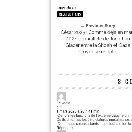
happywheels
RELATED ITEMS
← Previous Story
César 2025 : Comme déjà en ma
2024 le parallèle de Jonathan
Glazer entre la Shoah et Gaza
provoque un tollé
8 C
La verite
dit :
1 mars 2025 à 20 h 41 min
-Dehors les faux juifs de l extrême gauche dhim
Qu ils aillent ds les 57 dictatures musulmanes se
-Dehors les colons islamistes on leur a offert la j
Répondre