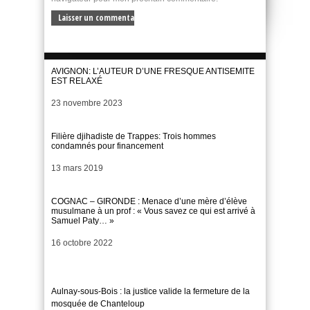
AVIGNON: L’AUTEUR D’UNE FRESQUE ANTISEMITE
EST RELAXÉ
Date
23 novembre 2023
Filière djihadiste de Trappes: Trois hommes
condamnés pour financement
Date
13 mars 2019
COGNAC – GIRONDE : Menace d’une mère d’élève
musulmane à un prof : « Vous savez ce qui est arrivé à
Samuel Paty… »
Date
16 octobre 2022
Aulnay-sous-Bois : la justice valide la fermeture de la
mosquée de Chanteloup