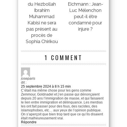
du Hezbollah
Eichmann : Jean-
Ibrahim
Luc Mélenchon
Muhammad
peut-il être
Kabisi ne sera
condamné pour
pas présent au
injure ?
procès de
Sophia Chirikou
1 COMMENT
joseparis
dit :
25 septembre 2024 à 8 h 15 min
C’était ma même chose pour les gens comme
Zemmour, Goldnadel et j’en passe qui dénonçaient
depuis 20 ans l’immigration de masse, et qui faisaient
le lien entre immigration et délinquance. Les merdias
les ont fait passer pour des fous, des racistes, des
islamophobes, etc… aux yeux de l’opinion publique.
On s’aperçoit que bien trop tard que ce qu’ils disaient
était malheureusement vrai.
Répondre