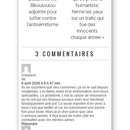
Bikouloulou
humaniste,
adjointe pour
ferme les yeux
lutter contre
sur un trafic qui
l’antisémitisme
tue des
innocents
chaque année »
3 COMMENTAIRES
joseparis
dit :
8 avril 2026 à 8 h 47 min
Ils ne racontent que des conneries, ça on le sait depuis
longtemps. Les fakes news et la victimisation sont leurs
spécialités. Le problème, c’est la caisse de résonance
qu’ils ont sur les réseaux sociaux avec leur électorat
fanatiquement anti-juif. La seule manière d’en venir à
bout c’est que twitter et cie les bannissent une bonne
fois pour toute. Mais là je rêve parce que cela
n’arrivera jamais. Il faut aussi de notre côté les
combattre avec les mêmes armes.
Répondre