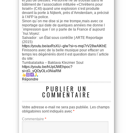
et pas de blessés. Personne ne se trouvait dans le
bâtiment de l’association intitulée «Chrétiens pour
Israël» (C4I) quand une explosion s’est produite
devant la porte à Nijkerk, près d’Amsterdam, a précisé
à l’AFP la police.
Sinon qu´on me dise si je me trompe,mais avec ce
reportage qui date de quelques années me donne l
´impression que l´on y parle de la France d´aujourd
´hui.Voyez:
Salvador : un État sous contrôle | ARTE Reportage
(2015)
https://youtu.be/axRsXU–glw?si=s-mqi7rV28wAIKhE
Finissons avec de la belle musique pour effacer un
temps les dégénérés dont il est question dans l´article
du site:
Tumbalalaika – Baklava Klezmer Soul
https://youtu.be/hUptJWEhpoc?
si=jG_yQOyOLv3NiaRM
Répondre
PUBLIER UN
COMMENTAIRE
Votre adresse e-mail ne sera pas publiée.
Les champs
obligatoires sont indiqués avec
*
Commentaire
*