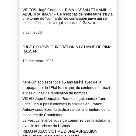
VIDÉOS- Jugé Coupable-RIMA HASSAN ET KAMIL
ABDERRAHMAN : « Ce n’est pas de notre faute s’il y a
une tonne de “connards” de confession juive qui se
mettent à soutenir ce qui se passe à Gaza. »
Date
8 avril 2026
JUGE COUPABLE- INCITATION À LA HAINE DE RIMA
HASSAN
Date
10 décembre 2025
Italie-Un adolescent de 16 ans arrêté avec de la
propagande de l’Etat Islamique, du contenu néo-nazi
et des guides de fabrication de bombes
VIDEO-Jugé Coupable-Pour le négationniste Yann
Lotte il n’y a pas d’attentats islamistes en France.
Aulnay-sous-Bois : la justice valide la fermeture de la
mosquée de Chanteloup
Le Festival Interceltique de Lorient refuse la solidarité
avec le terrorisme du Hamas
RIMA HASSAN VICTIME D’UNE AGRESSION