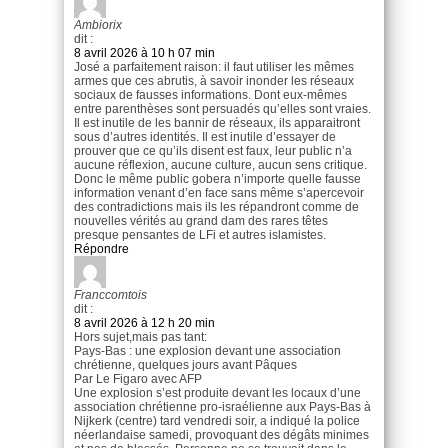
Ambiorix
dit :
8 avril 2026 à 10 h 07 min
José a parfaitement raison: il faut utiliser les mêmes
armes que ces abrutis, à savoir inonder les réseaux
sociaux de fausses informations. Dont eux-mêmes
entre parenthèses sont persuadés qu’elles sont vraies.
Il est inutile de les bannir de réseaux, ils apparaitront
sous d’autres identités. Il est inutile d’essayer de
prouver que ce qu’ils disent est faux, leur public n’a
aucune réflexion, aucune culture, aucun sens critique.
Donc le même public gobera n’importe quelle fausse
information venant d’en face sans même s’apercevoir
des contradictions mais ils les répandront comme de
nouvelles vérités au grand dam des rares têtes
presque pensantes de LFi et autres islamistes.
Répondre
Franccomtois
dit :
8 avril 2026 à 12 h 20 min
Hors sujet,mais pas tant:
Pays-Bas : une explosion devant une association
chrétienne, quelques jours avant Pâques
Par Le Figaro avec AFP
Une explosion s’est produite devant les locaux d’une
association chrétienne pro-israélienne aux Pays-Bas à
Nijkerk (centre) tard vendredi soir, a indiqué la police
néerlandaise samedi, provoquant des dégâts minimes