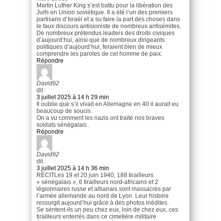
Martin Luther King s’est battu pour la libération des
Juifs en Union soviétique. Il a été l’un des premiers
partisans d’Israël et a su faire la part des choses dans
le faux discours antisioniste de nombreux antisémites.
De nombreux prétendus leaders des droits civiques
d’aujourd’hui, ainsi que de nombreux dirigeants
politiques d’aujourd’hui, feraient bien de mieux
comprendre les paroles de cet homme de paix.
Répondre
David92
dit :
3 juillet 2025 à 14 h 29 min
Il oublie que s’il vivait en Allemagne en 40 il aurait eu
beaucoup de soucis .
On a vu comment les nazis ont traité nos braves
soldats sénégalais .
Répondre
David92
dit :
3 juillet 2025 à 14 h 36 min
RÉCITLes 19 et 20 juin 1940, 188 tirailleurs
« sénégalais », 6 tirailleurs nord-africains et 2
légionnaires russe et albanais sont massacrés par
l’armée allemande au nord de Lyon. Leur histoire
ressurgit aujourd’hui grâce à des photos inédites.
Se sentent-ils un peu chez eux, loin de chez eux, ces
tirailleurs enterrés dans ce cimetière militaire