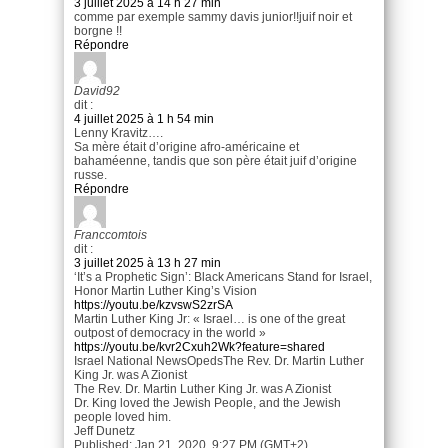
3 juillet 2025 à 14 h 27 min
comme par exemple sammy davis junior!!juif noir et
borgne !!
Répondre
David92
dit :
4 juillet 2025 à 1 h 54 min
Lenny Kravitz….
Sa mère était d’origine afro-américaine et
bahaméenne, tandis que son père était juif d’origine
russe.
Répondre
Franccomtois
dit :
3 juillet 2025 à 13 h 27 min
‘It’s a Prophetic Sign’: Black Americans Stand for Israel,
Honor Martin Luther King’s Vision
https://youtu.be/kzvswS2zrSA
Martin Luther King Jr: « Israel… is one of the great
outpost of democracy in the world »
https://youtu.be/kvr2Cxuh2Wk?feature=shared
Israel National NewsOpedsThe Rev. Dr. Martin Luther
King Jr. was A Zionist
The Rev. Dr. Martin Luther King Jr. was A Zionist
Dr. King loved the Jewish People, and the Jewish
people loved him.
Jeff Dunetz
Published: Jan 21, 2020, 9:27 PM (GMT+2)