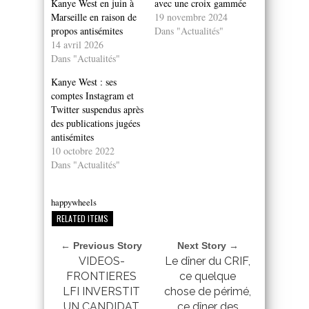
Kanye West en juin à
avec une croix gammée
Marseille en raison de
19 novembre 2024
propos antisémites
Dans "Actualités"
14 avril 2026
Dans "Actualités"
Kanye West : ses
comptes Instagram et
Twitter suspendus après
des publications jugées
antisémites
10 octobre 2022
Dans "Actualités"
happywheels
RELATED ITEMS
← Previous Story
Next Story →
VIDEOS-
Le dîner du CRIF,
FRONTIERES
ce quelque
LFI INVERSTIT
chose de périmé,
UN CANDIDAT
ce dîner des