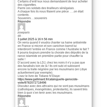
Certains d’entr’eux nous demandaient de leur acheter
des cigarettes.
Parmi ces soldats des tirailleurs sénégalais .
A chaque fois ils nous filaient une pièce …..on était
contents .
Souvenirs….souvenirs
Répondre
joseparis
dit :
3 juillet 2025 à 16 h 56 min
On verra quand il voudra chanter sa haine antisémite
en France si micron et son canichon barrot lui
interdiront l’entrée en France comme l’Australie le fait ?
Il pourra toujours prendre la chorale des députés de la
rance islamiste en première partie pour chauffer la
salle !
D’accord avec la LDJ, chez les noirs il n’y a pas que
des fanatisés loin de là ! Ils ont subi et subissent
encore la traite négrière par les musulmans (en Libye
actuellement par exemple).
Lisez le livre de Tidiane N’Diaye:
https://www.gallimard.fr/catalogue/le-genocide-
voile/9782072718496
Discutez avec des africains qui ne sont pas musulmans
(catholiques, évangélistes, protestants), ils savent très
bien à quoi s’en tenir avec les musulmans.
Répondre
David92