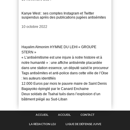
Kanye West : ses comptes Instagram et Twitter
suspendus après des publications jugées antisémites
Date
10 octobre 2022
Hayalim Almonim HYMNE DU LEHI « GROUPE
STERN »
« L’antisémitisme est une injure à notre histoire et à
notre humanité » : une affiche antisémite placardée
dans une station essence, un député saisit le procureur
Tags antisémites et anti-police dans cette ville de l’Oise
: les auteurs identifiés
12.000 Euros par mois le pauvre maire de Saint Denis
Bagayoko épinglé par le Canard Enchaine
Deux soldats de Tsahal tués dans l’explosion d’un
bâtiment piégé au Sud-Liban
ACCUEIL
ACCUEIL
CONTACT
LA RÉDACTION LDJ
LIGUE DE DÉFENSE JUIVE