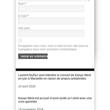
Nom
*
E-mail
*
Site web
Enregistrer mon nom, mon e-mail et mon site dans le
navigateur pour mon prochain commentaire.
Laurent Nuñez veut interdire le concert de Kanye West
en juin à Marseille en raison de propos antisémites
Date
14 avril 2026
Kanye West est accusé d’avoir porté un t-shirt avec une
croix gammée
Date
19 novembre 2024