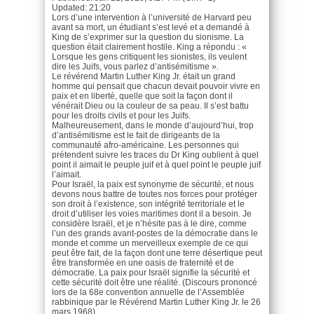
Updated: 21:20
Lors d’une intervention à l’université de Harvard peu
avant sa mort, un étudiant s’est levé et a demandé à
King de s’exprimer sur la question du sionisme. La
question était clairement hostile. King a répondu : «
Lorsque les gens critiquent les sionistes, ils veulent
dire les Juifs, vous parlez d’antisémitisme ».
Le révérend Martin Luther King Jr. était un grand
homme qui pensait que chacun devait pouvoir vivre en
paix et en liberté, quelle que soit la façon dont il
vénérait Dieu ou la couleur de sa peau. Il s’est battu
pour les droits civils et pour les Juifs.
Malheureusement, dans le monde d’aujourd’hui, trop
d’antisémitisme est le fait de dirigeants de la
communauté afro-américaine. Les personnes qui
prétendent suivre les traces du Dr King oublient à quel
point il aimait le peuple juif et à quel point le peuple juif
l’aimait.
Pour Israël, la paix est synonyme de sécurité, et nous
devons nous battre de toutes nos forces pour protéger
son droit à l’existence, son intégrité territoriale et le
droit d’utiliser les voies maritimes dont il a besoin. Je
considère Israël, et je n’hésite pas à le dire, comme
l’un des grands avant-postes de la démocratie dans le
monde et comme un merveilleux exemple de ce qui
peut être fait, de la façon dont une terre désertique peut
être transformée en une oasis de fraternité et de
démocratie. La paix pour Israël signifie la sécurité et
cette sécurité doit être une réalité. (Discours prononcé
lors de la 68e convention annuelle de l’Assemblée
rabbinique par le Révérend Martin Luther King Jr. le 26
mars 1968).