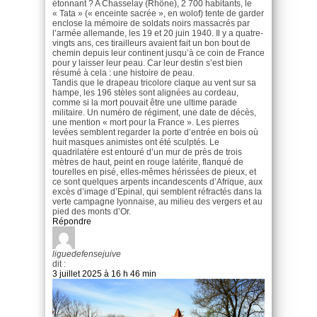
étonnant ? A Chasselay (Rhône), 2 700 habitants, le
« Tata » (« enceinte sacrée », en wolof) tente de garder
enclose la mémoire de soldats noirs massacrés par
l’armée allemande, les 19 et 20 juin 1940. Il y a quatre-
vingts ans, ces tirailleurs avaient fait un bon bout de
chemin depuis leur continent jusqu’à ce coin de France
pour y laisser leur peau. Car leur destin s’est bien
résumé à cela : une histoire de peau.
Tandis que le drapeau tricolore claque au vent sur sa
hampe, les 196 stèles sont alignées au cordeau,
comme si la mort pouvait être une ultime parade
militaire. Un numéro de régiment, une date de décès,
une mention « mort pour la France ». Les pierres
levées semblent regarder la porte d’entrée en bois où
huit masques animistes ont été sculptés. Le
quadrilatère est entouré d’un mur de près de trois
mètres de haut, peint en rouge latérite, flanqué de
tourelles en pisé, elles-mêmes hérissées de pieux, et
ce sont quelques arpents incandescents d’Afrique, aux
excès d’image d’Epinal, qui semblent réfractés dans la
verte campagne lyonnaise, au milieu des vergers et au
pied des monts d’Or.
Répondre
liguedefensejuive
dit :
3 juillet 2025 à 16 h 46 min