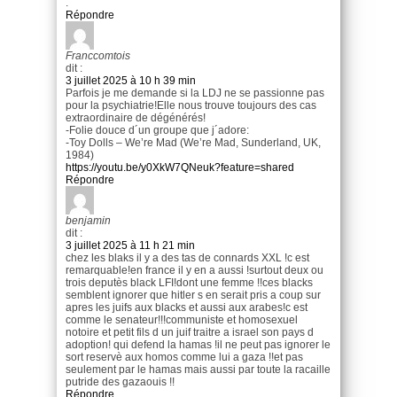
.
Répondre
Franccomtois
dit :
3 juillet 2025 à 10 h 39 min
Parfois je me demande si la LDJ ne se passionne pas
pour la psychiatrie!Elle nous trouve toujours des cas
extraordinaire de dégénérés!
-Folie douce d´un groupe que j´adore:
-Toy Dolls – We’re Mad (We’re Mad, Sunderland, UK,
1984)
https://youtu.be/y0XkW7QNeuk?feature=shared
Répondre
benjamin
dit :
3 juillet 2025 à 11 h 21 min
chez les blaks il y a des tas de connards XXL !c est
remarquable!en france il y en a aussi !surtout deux ou
trois deputès black LFI!dont une femme !!ces blacks
semblent ignorer que hitler s en serait pris a coup sur
apres les juifs aux blacks et aussi aux arabes!c est
comme le senateur!!!communiste et homosexuel
notoire et petit fils d un juif traitre a israel son pays d
adoption! qui defend la hamas !il ne peut pas ignorer le
sort reservè aux homos comme lui a gaza !!et pas
seulement par le hamas mais aussi par toute la racaille
putride des gazaouis !!
Répondre