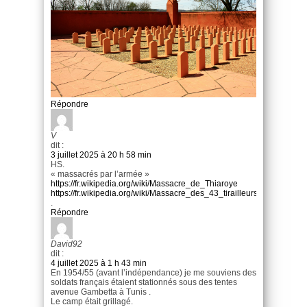
Répondre
V
dit :
3 juillet 2025 à 20 h 58 min
HS.
« massacrés par l’armée »
https://fr.wikipedia.org/wiki/Massacre_de_Thiaroye
https://fr.wikipedia.org/wiki/Massacre_des_43_tirailleurs_sénégala
.
Répondre
David92
dit :
4 juillet 2025 à 1 h 43 min
En 1954/55 (avant l’indépendance) je me souviens des
soldats français étaient stationnés sous des tentes
avenue Gambetta à Tunis .
Le camp était grillagé.