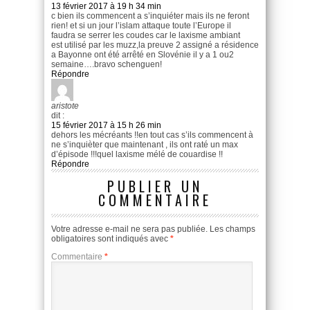
13 février 2017 à 19 h 34 min
c bien ils commencent a s’inquiéter mais ils ne feront
rien! et si un jour l’islam attaque toute l’Europe il
faudra se serrer les coudes car le laxisme ambiant
est utilisé par les muzz,la preuve 2 assigné a résidence
a Bayonne ont été arrêté en Slovénie il y a 1 ou2
semaine….bravo schenguen!
Répondre
aristote
dit :
15 février 2017 à 15 h 26 min
dehors les mécréants !!en tout cas s’ils commencent à
ne s’inquièter que maintenant , ils ont raté un max
d’épisode !!!quel laxisme mélé de couardise !!
Répondre
PUBLIER UN
COMMENTAIRE
Votre adresse e-mail ne sera pas publiée.
Les champs
obligatoires sont indiqués avec
*
Commentaire
*