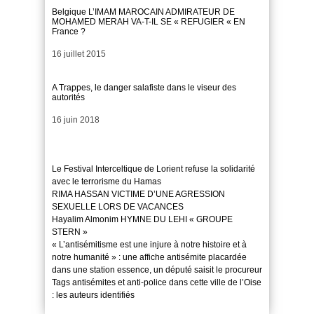
Belgique L’IMAM MAROCAIN ADMIRATEUR DE
MOHAMED MERAH VA-T-IL SE « REFUGIER « EN
France ?
Date
16 juillet 2015
A Trappes, le danger salafiste dans le viseur des
autorités
Date
16 juin 2018
Le Festival Interceltique de Lorient refuse la solidarité
avec le terrorisme du Hamas
RIMA HASSAN VICTIME D’UNE AGRESSION
SEXUELLE LORS DE VACANCES
Hayalim Almonim HYMNE DU LEHI « GROUPE
STERN »
« L’antisémitisme est une injure à notre histoire et à
notre humanité » : une affiche antisémite placardée
dans une station essence, un député saisit le procureur
Tags antisémites et anti-police dans cette ville de l’Oise
: les auteurs identifiés