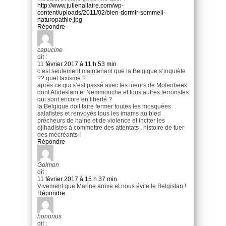
http://www.julienallaire.com/wp-
content/uploads/2011/02/bien-dormir-sommeil-
naturopathie.jpg
Répondre
capucine
dit :
11 février 2017 à 11 h 53 min
c’est seulement maintenant que la Belgique s’inquiète
?? quel laxisme ?
après ce qui s’est passé avec les tueurs de Molenbeek
dont Abdeslam et Nemmouche et tous autres terroristes
qui sont encore en liberté ?
la Belgique doit faire fermer toutes les mosquées
salafistes et renvoyés tous les imams au bled
prêcheurs de haine et de violence et inciter les
djihadistes à commettre des attentats , histoire de tuer
des mécréants !
Répondre
Golmon
dit :
11 février 2017 à 15 h 37 min
Vivement que Marine arrive et nous évite le Belgistan !
Répondre
honorius
dit :