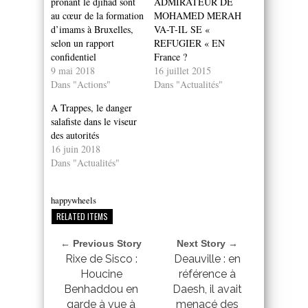
prônant le djihad sont
ADMIRATEUR DE
au cœur de la formation
MOHAMED MERAH
d’imams à Bruxelles,
VA-T-IL SE «
selon un rapport
REFUGIER « EN
confidentiel
France ?
9 mai 2018
16 juillet 2015
Dans "Actions"
Dans "Actualités"
A Trappes, le danger
salafiste dans le viseur
des autorités
16 juin 2018
Dans "Actualités"
happywheels
RELATED ITEMS
← Previous Story
Next Story →
Rixe de Sisco :
Deauville : en
Houcine
référence à
Benhaddou en
Daesh, il avait
garde à vue à
menacé des