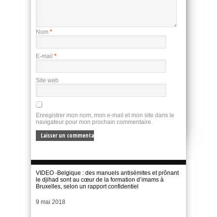
Nom
*
E-mail
*
Site web
Enregistrer mon nom, mon e-mail et mon site dans le
navigateur pour mon prochain commentaire.
VIDEO -Belgique : des manuels antisémites et prônant
le djihad sont au cœur de la formation d’imams à
Bruxelles, selon un rapport confidentiel
Date
9 mai 2018