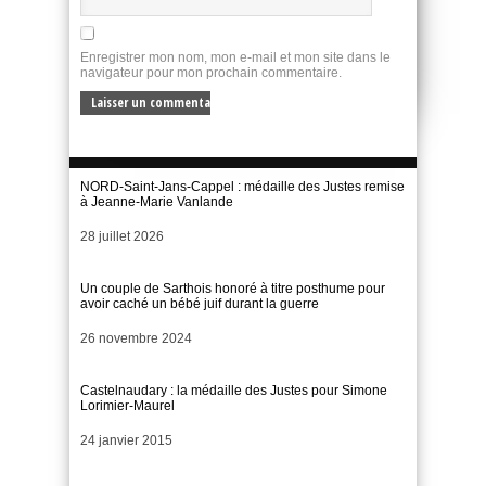
Enregistrer mon nom, mon e-mail et mon site dans le
navigateur pour mon prochain commentaire.
NORD-Saint-Jans-Cappel : médaille des Justes remise
à Jeanne-Marie Vanlande
Date
28 juillet 2026
Un couple de Sarthois honoré à titre posthume pour
avoir caché un bébé juif durant la guerre
Date
26 novembre 2024
Castelnaudary : la médaille des Justes pour Simone
Lorimier-Maurel
Date
24 janvier 2015