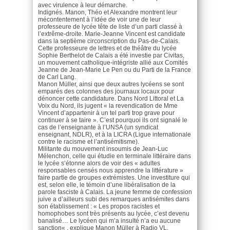
avec virulence à leur démarche.
Indignés. Manon, Théo et Alexandre montrent leur
mécontentement à l’idée de voir une de leur
professeure de lycée tête de liste d’un parti classé à
l’extrême-droite. Marie-Jeanne Vincent est candidate
dans la septième circonscription du Pas-de-Calais.
Cette professeure de lettres et de théâtre du lycée
Sophie Berthelot de Calais a été investie par Civitas,
un mouvement catholique-intégriste allié aux Comités
Jeanne de Jean-Marie Le Pen ou du Parti de la France
de Carl Lang.
Manon Müller, ainsi que deux autres lycéens se sont
emparés des colonnes des journaux locaux pour
dénoncer cette candidature. Dans Nord Littoral et La
Voix du Nord, ils jugent « la revendication de Mme
Vincent d’appartenir à un tel parti trop grave pour
continuer à se taire ». C’est pourquoi ils ont signalé le
cas de l’enseignante à l’UNSA (un syndicat
enseignant, NDLR), et à la LICRA (Ligue internationale
contre le racisme et l’antisémitisme).
Militante du mouvement insoumis de Jean-Luc
Mélenchon, celle qui étudie en terminale littéraire dans
le lycée s’étonne alors de voir des « adultes
responsables censés nous apprendre la littérature »
faire partie de groupes extrémistes. Une investiture qui
est, selon elle, le témoin d’une libéralisation de la
parole fasciste à Calais. La jeune femme de confession
juive a d’ailleurs subi des remarques antisémites dans
son établissement : « Les propos racistes et
homophobes sont très présents au lycée, c’est devenu
banalisé… Le lycéen qui m’a insulté n’a eu aucune
sanction« , explique Manon Müller à Radio VL.