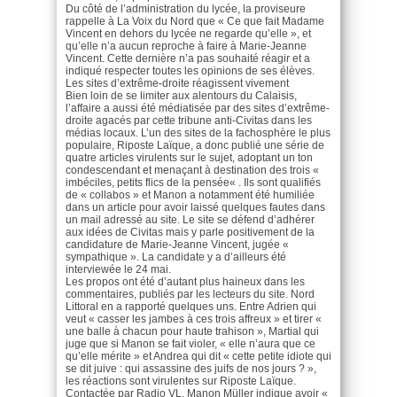
Du côté de l’administration du lycée, la proviseure
rappelle à La Voix du Nord que « Ce que fait Madame
Vincent en dehors du lycée ne regarde qu’elle », et
qu’elle n’a aucun reproche à faire à Marie-Jeanne
Vincent. Cette dernière n’a pas souhaité réagir et a
indiqué respecter toutes les opinions de ses élèves.
Les sites d’extrême-droite réagissent vivement
Bien loin de se limiter aux alentours du Calaisis,
l’affaire a aussi été médiatisée par des sites d’extrême-
droite agacés par cette tribune anti-Civitas dans les
médias locaux. L’un des sites de la fachosphère le plus
populaire, Riposte Laïque, a donc publié une série de
quatre articles virulents sur le sujet, adoptant un ton
condescendant et menaçant à destination des trois «
imbéciles, petits flics de la pensée« . Ils sont qualifiés
de « collabos » et Manon a notamment été humiliée
dans un article pour avoir laissé quelques fautes dans
un mail adressé au site. Le site se défend d’adhérer
aux idées de Civitas mais y parle positivement de la
candidature de Marie-Jeanne Vincent, jugée «
sympathique ». La candidate y a d’ailleurs été
interviewée le 24 mai.
Les propos ont été d’autant plus haineux dans les
commentaires, publiés par les lecteurs du site. Nord
Littoral en a rapporté quelques uns. Entre Adrien qui
veut « casser les jambes à ces trois affreux » et tirer «
une balle à chacun pour haute trahison », Martial qui
juge que si Manon se fait violer, « elle n’aura que ce
qu’elle mérite » et Andrea qui dit « cette petite idiote qui
se dit juive : qui assassine des juifs de nos jours ? »,
les réactions sont virulentes sur Riposte Laïque.
Contactée par Radio VL, Manon Müller indique avoir «