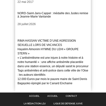
Date
22 mai 2017
NORD-Saint-Jans-Cappel : médaille des Justes remise
à Jeanne-Marie Vanlande
Date
28 juillet 2026
RIMA HASSAN VICTIME D’UNE AGRESSION
SEXUELLE LORS DE VACANCES
Hayalim Almonim HYMNE DU LEHI « GROUPE
STERN »
« L’antisémitisme est une injure à notre histoire et à
notre humanité » : une affiche antisémite placardée
dans une station essence, un député saisit le procureur
Tags antisémites et anti-police dans cette ville de l’Oise
: les auteurs identifiés
12.000 Euros par mois le pauvre maire de Saint Denis
Bagayoko épinglé par le Canard Enchaine
ACCUEIL
ACCUEIL
CONTACT
LA RÉDACTION LDJ
LIGUE DE DÉFENSE JUIVE