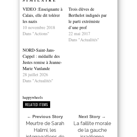
SIMILAIRE
VIDEO :Enseignante à
Trois élèves de
Calais, elle dit tolérer
Berthelot indignés par
les nazis
le parti extrémiste
10 novembre 2018
d’une prof
Dans "Actions"
22 mai 2017
Dans "Actualités"
NORD-Saint-Jans-
Cappel : médaille des
Justes remise à Jeanne-
Marie Vanlande
28 juillet 2026
Dans "Actualités"
happywheels
RELATED ITEMS
← Previous Story
Next Story →
Meurtre de Sarah
La faillite morale
Halimi, les
de la gauche
interrogations de
israélienne