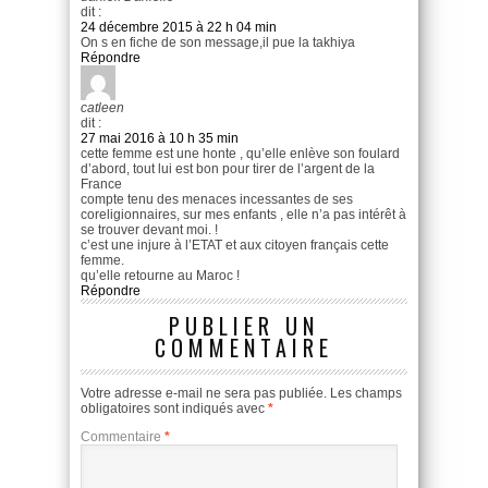
dit :
24 décembre 2015 à 22 h 04 min
On s en fiche de son message,il pue la takhiya
Répondre
catleen
dit :
27 mai 2016 à 10 h 35 min
cette femme est une honte , qu’elle enlève son foulard
d’abord, tout lui est bon pour tirer de l’argent de la
France
compte tenu des menaces incessantes de ses
coreligionnaires, sur mes enfants , elle n’a pas intérêt à
se trouver devant moi. !
c’est une injure à l’ETAT et aux citoyen français cette
femme.
qu’elle retourne au Maroc !
Répondre
PUBLIER UN
COMMENTAIRE
Votre adresse e-mail ne sera pas publiée.
Les champs
obligatoires sont indiqués avec
*
Commentaire
*