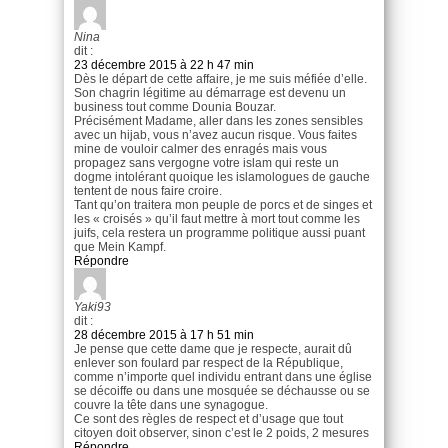
Nina
dit :
23 décembre 2015 à 22 h 47 min
Dès le départ de cette affaire, je me suis méfiée d’elle.
Son chagrin légitime au démarrage est devenu un
business tout comme Dounia Bouzar.
Précisément Madame, aller dans les zones sensibles
avec un hijab, vous n’avez aucun risque. Vous faites
mine de vouloir calmer des enragés mais vous
propagez sans vergogne votre islam qui reste un
dogme intolérant quoique les islamologues de gauche
tentent de nous faire croire.
Tant qu’on traitera mon peuple de porcs et de singes et
les « croisés » qu’il faut mettre à mort tout comme les
juifs, cela restera un programme politique aussi puant
que Mein Kampf.
Répondre
Yaki93
dit :
28 décembre 2015 à 17 h 51 min
Je pense que cette dame que je respecte, aurait dû
enlever son foulard par respect de la République,
comme n’importe quel individu entrant dans une église
se décoiffe ou dans une mosquée se déchausse ou se
couvre la tête dans une synagogue.
Ce sont des règles de respect et d’usage que tout
citoyen doit observer, sinon c’est le 2 poids, 2 mesures
Répondre