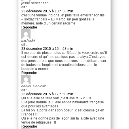
josué bencanaan
dit :
23 décembre 2015 à 13 h 58 min
c’est une femme indigne, et puis faire enterrer son fils
« soldat francais » au Maroc, un peu gonflée la
mémére, note d’un certain racisme.
Répondre
michadri
dit :
23 décembre 2015 à 15 h 58 min
Il me plait de plus en plus ce Sifaoui,je veux croire qu’il
est sincère et qu’il ne pratique pas la takya.C’est avec
des gens pareils que nous pourrons nous débarrasser
de toutes les inepties et cruautés dictées dans le
bouquin à momo.
Répondre
daniel. Danielle
dit :
23 décembre 2015 à 17 h 50 min
Qu elle aille se faire voir ,c est une faux c.l !!!!
Elle joue double jeu , elle est de nationalité française
que pour les avantages….
La foi on la porte dans son coeur , c est comme ça en
France ! !!!!
Qu elle ne donne pas de leçon sur la laïcité avec une
tenue de religieuse ! !!
Répondre