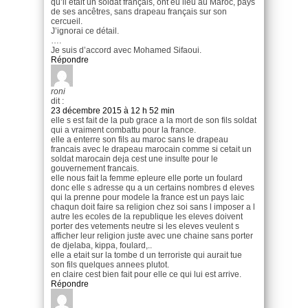
qu’il était un soldat français, ont eu lieu au Maroc, pays
de ses ancêtres, sans drapeau français sur son
cercueil.
J’ignorai ce détail.
….
Je suis d’accord avec Mohamed Sifaoui.
Répondre
roni
dit :
23 décembre 2015 à 12 h 52 min
elle s est fait de la pub grace a la mort de son fils soldat
qui a vraiment combattu pour la france.
elle a enterre son fils au maroc sans le drapeau
francais avec le drapeau marocain comme si cetait un
soldat marocain deja cest une insulte pour le
gouvernement francais.
elle nous fait la femme epleure elle porte un foulard
donc elle s adresse qu a un certains nombres d eleves
qui la prenne pour modele la france est un pays laic
chaqun doit faire sa religion chez soi sans l imposer a l
autre les ecoles de la republique les eleves doivent
porter des vetements neutre si les eleves veulent s
afficher leur religion juste avec une chaine sans porter
de djelaba, kippa, foulard,..
elle a etait sur la tombe d un terroriste qui aurait tue
son fils quelques annees plutot.
en claire cest bien fait pour elle ce qui lui est arrive.
Répondre