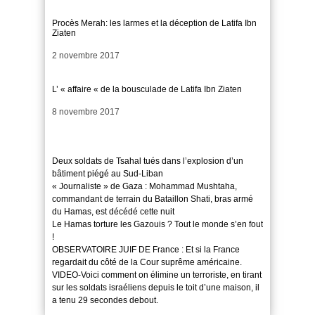
Procès Merah: les larmes et la déception de Latifa Ibn
Ziaten
Date
2 novembre 2017
L’ « affaire « de la bousculade de Latifa Ibn Ziaten
Date
8 novembre 2017
Deux soldats de Tsahal tués dans l’explosion d’un
bâtiment piégé au Sud-Liban
« Journaliste » de Gaza : Mohammad Mushtaha,
commandant de terrain du Bataillon Shati, bras armé
du Hamas, est décédé cette nuit
Le Hamas torture les Gazouis ? Tout le monde s’en fout
!
OBSERVATOIRE JUIF DE France : Et si la France
regardait du côté de la Cour suprême américaine.
VIDEO-Voici comment on élimine un terroriste, en tirant
sur les soldats israéliens depuis le toit d’une maison, il
a tenu 29 secondes debout.