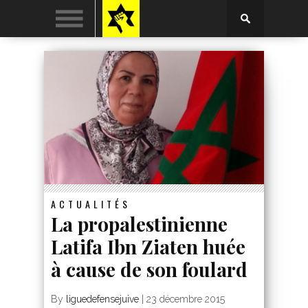
ACTUALITÉS
La propalestinienne
Latifa Ibn Ziaten huée
à cause de son foulard
By
liguedefensejuive
|
23 décembre 2015