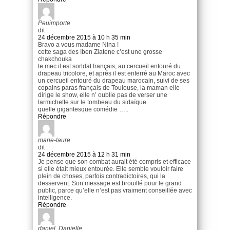
Peuimporte
dit :
24 décembre 2015 à 10 h 35 min
Bravo a vous madame Nina !
cette saga des Iben Ziatene c’est une grosse
chakchouka
le mec il est sorldat français, au cercueil entouré du
drapeau tricolore, et aprés il est enterré au Maroc avec
un cercueil entouré du drapeau marocain, suivi de ses
copains paras français de Toulouse, la maman elle
dirige le show, elle n’ oublie pas de verser une
larmichette sur le tombeau du sidaïque
quelle gigantesque comédie …..
Répondre
marie-laure
dit :
24 décembre 2015 à 12 h 31 min
Je pense que son combat aurait été compris et efficace
si elle était mieux entourée. Elle semble vouloir faire
plein de choses, parfois contradictoires, qui la
desservent. Son message est brouillé pour le grand
public, parce qu’elle n’est pas vraiment conseillée avec
intelligence.
Répondre
daniel. Danielle