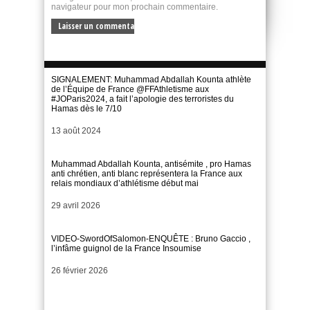
navigateur pour mon prochain commentaire.
SIGNALEMENT: Muhammad Abdallah Kounta athlète
de l’Équipe de France @FFAthletisme aux
#JOParis2024, a fait l’apologie des terroristes du
Hamas dès le 7/10
Date
13 août 2024
Muhammad Abdallah Kounta, antisémite , pro Hamas
anti chrétien, anti blanc représentera la France aux
relais mondiaux d’athlétisme début mai
Date
29 avril 2026
VIDEO-SwordOfSalomon-ENQUÊTE : Bruno Gaccio ,
l’infâme guignol de la France Insoumise
Date
26 février 2026