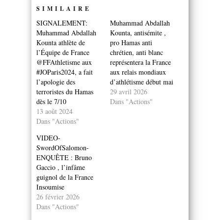
SIMILAIRE
SIGNALEMENT:
Muhammad Abdallah
Muhammad Abdallah
Kounta, antisémite ,
Kounta athlète de
pro Hamas anti
l’Équipe de France
chrétien, anti blanc
@FFAthletisme aux
représentera la France
#JOParis2024, a fait
aux relais mondiaux
l’apologie des
d’athlétisme début mai
terroristes du Hamas
29 avril 2026
dès le 7/10
Dans "Actions"
13 août 2024
Dans "Actions"
VIDEO-
SwordOfSalomon-
ENQUÊTE : Bruno
Gaccio , l’infâme
guignol de la France
Insoumise
26 février 2026
Dans "Actions"