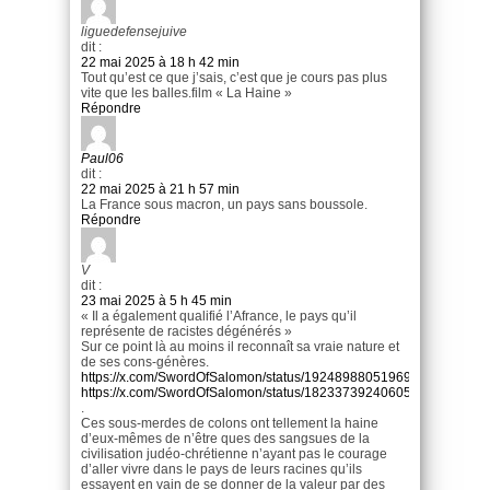
liguedefensejuive
dit :
22 mai 2025 à 18 h 42 min
Tout qu’est ce que j’sais, c’est que je cours pas plus
vite que les balles.film « La Haine »
Répondre
Paul06
dit :
22 mai 2025 à 21 h 57 min
La France sous macron, un pays sans boussole.
Répondre
V
dit :
23 mai 2025 à 5 h 45 min
« Il a également qualifié l’Afrance, le pays qu’il
représente de racistes dégénérés »
Sur ce point là au moins il reconnaît sa vraie nature et
de ses cons-génères.
https://x.com/SwordOfSalomon/status/1924898805196976386
https://x.com/SwordOfSalomon/status/1823373924060573731
.
Ces sous-merdes de colons ont tellement la haine
d’eux-mêmes de n’être ques des sangsues de la
civilisation judéo-chrétienne n’ayant pas le courage
d’aller vivre dans le pays de leurs racines qu’ils
essayent en vain de se donner de la valeur par des