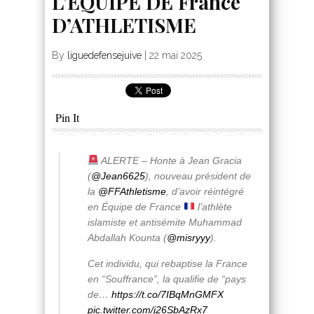
L’EQUIPE DE France
D’ATHLETISME
By
liguedefensejuive
|
22 mai 2025
Pin It
ALERTE – Honte à Jean Gracia
(
@Jean6625
), nouveau président de
la
@FFAthletisme
, d’avoir réintégré
en Équipe de France
l’athlète
islamiste et antisémite Muhammad
Abdallah Kounta (
@misryyy
).
Cet individu, qui rebaptise la France
en “Souffrance”, la qualifie de “pays
de…
https://t.co/7IBqMnGMFX
pic.twitter.com/j26SbAzRx7