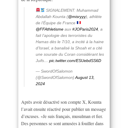
SIGNALEMENT: Muhammad
Abdallah Kounta (
@misryyy
), athlète
de l’Équipe de France
@FFAthletisme
aux
#JOParis2024
, a
fait l’apologie des terroristes du
Hamas dès le 7/10, a incité à la haine
d’Israel, a banalisé la Shoah et a cité
une sourate du Coran considérant les
Juifs…
pic.twitter.com/ESUebdSS6D
— SwordOfSalomon
(@SwordOfSalomon)
August 13,
2024
Après avoir désactivé son compte X, Kounta
l’avait ensuite réactivé pour publier un message
d’excuses. «Je suis français, musulman et fier.
Des personnes se sont amusées à fouiller dans