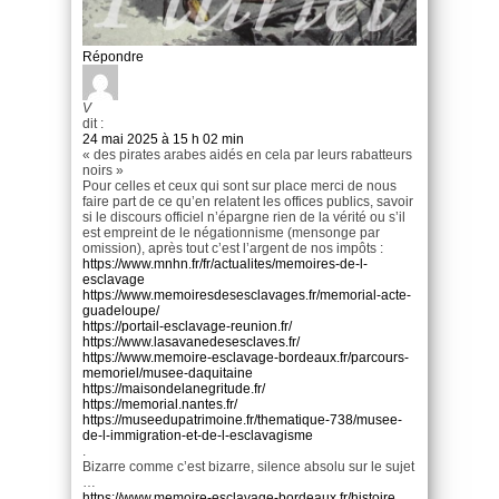
Répondre
V
dit :
24 mai 2025 à 15 h 02 min
« des pirates arabes aidés en cela par leurs rabatteurs
noirs »
Pour celles et ceux qui sont sur place merci de nous
faire part de ce qu’en relatent les offices publics, savoir
si le discours officiel n’épargne rien de la vérité ou s’il
est empreint de le négationnisme (mensonge par
omission), après tout c’est l’argent de nos impôts :
https://www.mnhn.fr/fr/actualites/memoires-de-l-
esclavage
https://www.memoiresdesesclavages.fr/memorial-acte-
guadeloupe/
https://portail-esclavage-reunion.fr/
https://www.lasavanedesesclaves.fr/
https://www.memoire-esclavage-bordeaux.fr/parcours-
memoriel/musee-daquitaine
https://maisondelanegritude.fr/
https://memorial.nantes.fr/
https://museedupatrimoine.fr/thematique-738/musee-
de-l-immigration-et-de-l-esclavagisme
.
Bizarre comme c’est bizarre, silence absolu sur le sujet
…
https://www.memoire-esclavage-bordeaux.fr/histoire