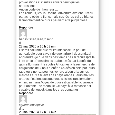
provocations et insultes envers ceux qui les
nourrissent.
Aucun code de l’honneur …
Les zoulous, les Toussaint Louverture avaient Eux du
panache et de la fierté, mais ces lèches-cul de blancs
là franchement ce qu’ils peuvent être pitoyables !
.
Répondre
bensoussan jean joseph
dit :
23 mai 2025 à 16 h 58 min
Il serait salutaire que mr kounta fasse un peu de
genealogie pour savoir de quel arbre il descend.Lui
apprendrai-je que dans des temps pas si reculés(va te
faire enculer)des pirates arabes..mûs par l’appât du
gain sillonnaient les côtes Africaines à la recherche de
cargaisons de « bois d’ebène »aidés en cela par leurs
rabateurs noirs.. pour les vendre à bon prix sur les
marchés aux esclaves des pays arabes.Leurs maitres
arabes n’etaient pas que cruels,ils les transformaient
en..musulmans.Voyez de quoi est capable la. vrrance
pour obtenir une medaille.Ce pays à la ramasse est
capable de tout,et, dans tous les domaines
Répondre
liguedefensejuive
dit :
23 mai 2025 à 17 h 57 min