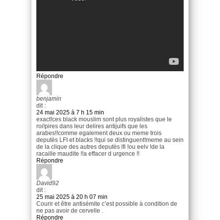
Répondre
benjamin
dit :
24 mai 2025 à 7 h 15 min
exact!ces black mouslim sont plus royalistes que le
roi!pires dans leur delires antijuifs que les
arabes!!comme egalement deux ou meme trois
deputès LFI et blacks !!qui se distinguent!meme au sein
de la clique des autres deputès lfi !ou eelv !de la
racaille maudite !!a effacer d urgence !!
Répondre
David92
dit :
25 mai 2025 à 20 h 07 min
Courir et être antisémite c’est possible à condition de
ne pas avoir de cervelle .
Répondre