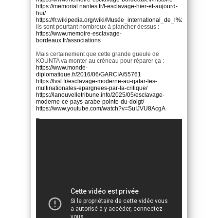
https://memorial.nantes.fr/l-esclavage-hier-et-aujourd-
hui/
https://fr.wikipedia.org/wiki/Musée_international_de_l%27esclavage
ils sont pourtant nombreux à plancher dessus :
https://www.memoire-esclavage-
bordeaux.fr/associations
.
Mais certainement que cette grande gueule de
KOUNTA va monter au créneau pour réparer ça :
https://www.monde-
diplomatique.fr/2016/06/GARCIA/55761
https://lvsl.fr/esclavage-moderne-au-qatar-les-
multinationales-epargnees-par-la-critique/
https://lanouvelletribune.info/2025/05/esclavage-
moderne-ce-pays-arabe-pointe-du-doigt/
https://www.youtube.com/watch?v=SuIJVU8AcgA
_