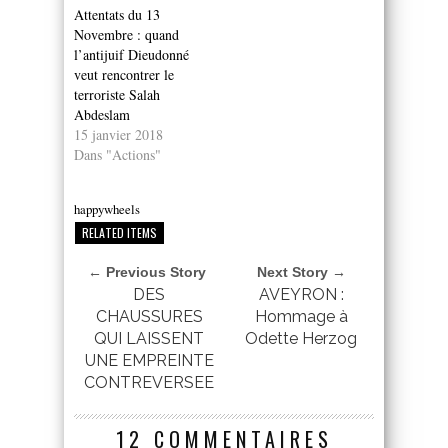
Attentats du 13
Novembre : quand
l’antijuif Dieudonné
veut rencontrer le
terroriste Salah
Abdeslam
15 janvier 2018
Dans "Actions"
happywheels
RELATED ITEMS
← Previous Story
Next Story →
DES
AVEYRON :
CHAUSSURES
Hommage à
QUI LAISSENT
Odette Herzog
UNE EMPREINTE
CONTREVERSEE
12 COMMENTAIRES