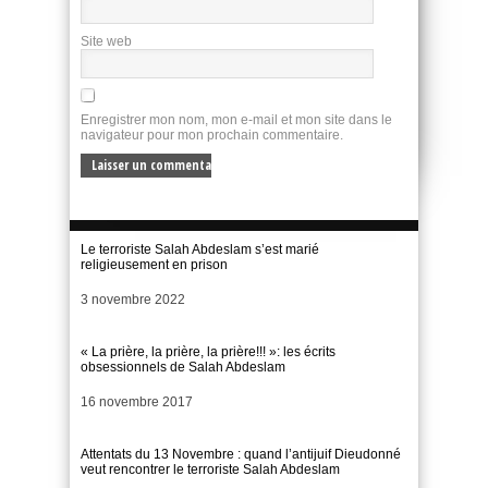
Site web
Enregistrer mon nom, mon e-mail et mon site dans le
navigateur pour mon prochain commentaire.
Le terroriste Salah Abdeslam s’est marié
religieusement en prison
Date
3 novembre 2022
« La prière, la prière, la prière!!! »: les écrits
obsessionnels de Salah Abdeslam
Date
16 novembre 2017
Attentats du 13 Novembre : quand l’antijuif Dieudonné
veut rencontrer le terroriste Salah Abdeslam