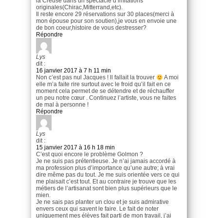
la Creuse dans un spectacle d imitations
originales(Chirac,Mitterrand,etc).
Il reste encore 29 réservations sur 30 places(merci à
mon épouse pour son soutien),je vous en envoie une
de bon coeur,histoire de vous destresser?
Répondre
Lys
dit :
16 janvier 2017 à 7 h 11 min
Non c’est pas nul Jacques ! ll fallait la trouver
A moi
elle m’a faite rire surtout avec le froid qu’il fait en ce
moment cela permet de se détendre et de réchauffer
un peu notre cœur . Continuez l’artiste, vous ne faites
de mal à personne !
Répondre
Lys
dit :
15 janvier 2017 à 16 h 18 min
C’est quoi encore le problème Golmon ?
Je ne suis pas prétentieuse. Je n’ai jamais accordé à
ma profession plus d’importance qu’une autre; à vrai
dire même pas du tout. Je me suis orientée vers ce qui
me plaisait c’est tout. Et au contraire je trouve que les
métiers de l’artisanat sont bien plus supérieurs que le
mien.
Je ne sais pas planter un clou et je suis admirative
envers ceux qui savent le faire. Le fait de noter
uniquement mes élèves fait parti de mon travail, j’ai