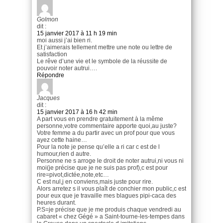
Golmon
dit :
15 janvier 2017 à 11 h 19 min
moi aussi j’ai bien ri.
Et j’aimerais tellement mettre une note ou lettre de
satisfaction
Le rêve d’une vie et le symbole de la réussite de
pouvoir noter autrui….
Répondre
Jacques
dit :
15 janvier 2017 à 16 h 42 min
A part vous en prendre gratuitement à la même
personne,votre commentaire apporte quoi,au juste?
Votre femme a du partir avec un prof pour que vous
ayez cette haine…
Pour la note je pense qu’elle a ri car c est de l
humour,rien d autre.
Personne ne s arroge le droit de noter autrui,ni vous ni
moi(je précise que je ne suis pas prof),c est pour
rire=pivot,dictée,note,etc…
C est nul,j en conviens,mais juste pour rire.
Alors arretez s il vous plaît de conchier mon public,c est
pour eux que je travaille mes blagues pipi-caca des
heures durant.
P.S=je précise que je me produis chaque vendredi au
cabaret « chez Gégé » a Saint-tourne-les-tempes dans