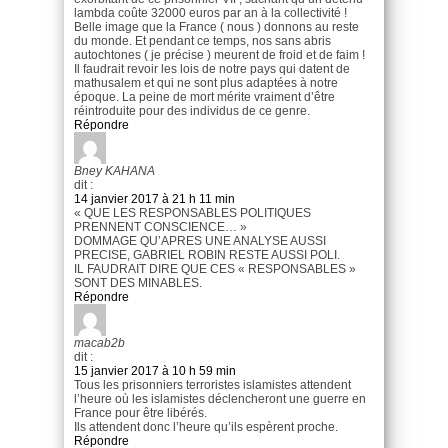
lambda coûte 32000 euros par an à la collectivité !
Belle image que la France ( nous ) donnons au reste
du monde. Et pendant ce temps, nos sans abris
autochtones ( je précise ) meurent de froid et de faim !
Il faudrait revoir les lois de notre pays qui datent de
mathusalem et qui ne sont plus adaptées à notre
époque. La peine de mort mérite vraiment d’être
réintroduite pour des individus de ce genre.
Répondre
Bney KAHANA
dit :
14 janvier 2017 à 21 h 11 min
« QUE LES RESPONSABLES POLITIQUES
PRENNENT CONSCIENCE… »
DOMMAGE QU’APRES UNE ANALYSE AUSSI
PRECISE, GABRIEL ROBIN RESTE AUSSI POLI.
IL FAUDRAIT DIRE QUE CES « RESPONSABLES »
SONT DES MINABLES.
Répondre
macab2b
dit :
15 janvier 2017 à 10 h 59 min
Tous les prisonniers terroristes islamistes attendent
l’heure où les islamistes déclencheront une guerre en
France pour être libérés.
Ils attendent donc l’heure qu’ils espèrent proche.
Répondre