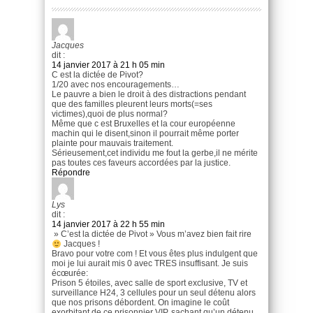
Jacques
dit :
14 janvier 2017 à 21 h 05 min
C est la dictée de Pivot?
1/20 avec nos encouragements…
Le pauvre a bien le droit à des distractions pendant
que des familles pleurent leurs morts(=ses
victimes),quoi de plus normal?
Même que c est Bruxelles et la cour européenne
machin qui le disent,sinon il pourrait même porter
plainte pour mauvais traitement.
Sérieusement,cet individu me fout la gerbe,il ne mérite
pas toutes ces faveurs accordées par la justice.
Répondre
Lys
dit :
14 janvier 2017 à 22 h 55 min
» C’est la dictée de Pivot » Vous m’avez bien fait rire
Jacques !
Bravo pour votre com ! Et vous êtes plus indulgent que
moi je lui aurait mis 0 avec TRES insuffisant. Je suis
écœurée:
Prison 5 étoiles, avec salle de sport exclusive, TV et
surveillance H24, 3 cellules pour un seul détenu alors
que nos prisons débordent. On imagine le coût
exorbitant de ce prisonnier VIP, sachant qu’un détenu