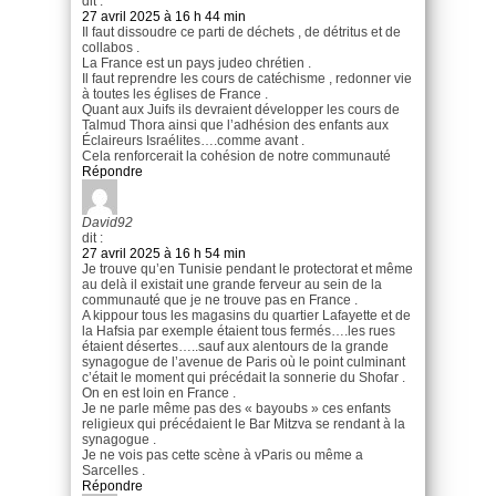
dit :
27 avril 2025 à 16 h 44 min
Il faut dissoudre ce parti de déchets , de détritus et de
collabos .
La France est un pays judeo chrétien .
Il faut reprendre les cours de catéchisme , redonner vie
à toutes les églises de France .
Quant aux Juifs ils devraient développer les cours de
Talmud Thora ainsi que l’adhésion des enfants aux
Éclaireurs Israélites….comme avant .
Cela renforcerait la cohésion de notre communauté
Répondre
David92
dit :
27 avril 2025 à 16 h 54 min
Je trouve qu’en Tunisie pendant le protectorat et même
au delà il existait une grande ferveur au sein de la
communauté que je ne trouve pas en France .
A kippour tous les magasins du quartier Lafayette et de
la Hafsia par exemple étaient tous fermés….les rues
étaient désertes…..sauf aux alentours de la grande
synagogue de l’avenue de Paris où le point culminant
c’était le moment qui précédait la sonnerie du Shofar .
On en est loin en France .
Je ne parle même pas des « bayoubs » ces enfants
religieux qui précédaient le Bar Mitzva se rendant à la
synagogue .
Je ne vois pas cette scène à vParis ou même a
Sarcelles .
Répondre