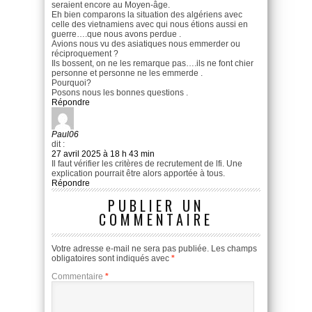
seraient encore au Moyen-âge.
Eh bien comparons la situation des algériens avec
celle des vietnamiens avec qui nous étions aussi en
guerre….que nous avons perdue .
Avions nous vu des asiatiques nous emmerder ou
réciproquement ?
Ils bossent, on ne les remarque pas….ils ne font chier
personne et personne ne les emmerde .
Pourquoi?
Posons nous les bonnes questions .
Répondre
Paul06
dit :
27 avril 2025 à 18 h 43 min
Il faut vérifier les critères de recrutement de lfi. Une
explication pourrait être alors apportée à tous.
Répondre
PUBLIER UN
COMMENTAIRE
Votre adresse e-mail ne sera pas publiée.
Les champs
obligatoires sont indiqués avec
*
Commentaire
*