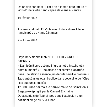
Un ancien candidat LFI mis en examen pour torture et
viols d’une fillette handicapée de 4 ans à Nantes
Date
16 février 2025
Ancien candidat LFI :Viols avec torture d’une fillette
handicapée de 4 ans à Nantes
Date
2 octobre 2024
Hayalim Almonim HYMNE DU LEHI « GROUPE
STERN »
« L’antisémitisme est une injure à notre histoire et à
notre humanité » : une affiche antisémite placardée
dans une station essence, un député saisit le procureur
Tags antisémites et anti-police dans cette ville de l’Oise
: les auteurs identifiés
12.000 Euros par mois le pauvre maire de Saint Denis
Bagayoko épinglé par le Canard Enchaine
Deux soldats de Tsahal tués dans l’explosion d’un
bâtiment piégé au Sud-Liban