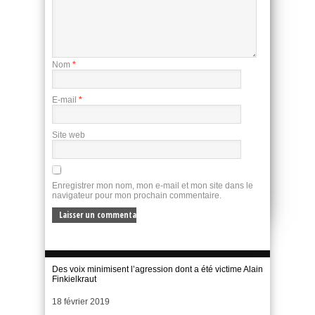
Nom
*
E-mail
*
Site web
Enregistrer mon nom, mon e-mail et mon site dans le
navigateur pour mon prochain commentaire.
Des voix minimisent l’agression dont a été victime Alain
Finkielkraut
Date
18 février 2019