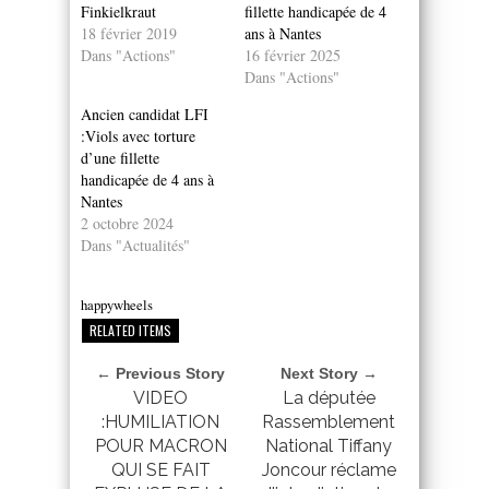
Finkielkraut
fillette handicapée de 4
18 février 2019
ans à Nantes
Dans "Actions"
16 février 2025
Dans "Actions"
Ancien candidat LFI
:Viols avec torture
d’une fillette
handicapée de 4 ans à
Nantes
2 octobre 2024
Dans "Actualités"
happywheels
RELATED ITEMS
← Previous Story
Next Story →
VIDEO
La députée
:HUMILIATION
Rassemblement
POUR MACRON
National Tiffany
QUI SE FAIT
Joncour réclame