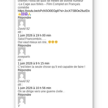
chemin?Voilá de quoi se mettre de bonne humeur
-La Cage aux folles – Film Complet en Français
comédie
https://youtu.be/oPcNSO0EGg8?si=JccX7SBOe2fuzElx
Répondre
David 92
dit :
1 juin 2026 à 19 h 00 min
Salut Francomtois…..
Oui vaut mieux en rire.
Répondre
joseparis
dit :
1 juin 2026 à 9 h 15 min
C’est bien la seule chose qu’il est capable de faire !
Répondre
David 92
dit :
1 juin 2026 à 10 h 56 min
On se dirige vers une guerre civile .
Répondre
V