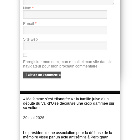
Nom
*
E-mail
*
Site web
Enregistrer mon nom, mon e-mail et mon site dans le
navigateur pour mon prochain commentaire.
« Ma femme s’est effondrée » : la famille juive d’un
député du Val-d’Oise découvre une croix gammée sur
sa voiture
Date
20 mai 2026
Le président d’une association pour la défense de la
mémoire visée par un acte antisémite à Perpignan