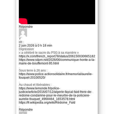
Répondre
V
dit :
2 juin 2026 à 0 h 18 min
Digression
« a célébré le sacre du PSG à sa manière »
https://x.com/french_report78/status/2061500306651820315/video/1
https://www.sdpm.net/2026/06/communique-honte-a-la-
maire-de-bouffemont-95.html
.
Sous terre à 26 ans :
https://www.police-actionsolidaire.fr/memorial/aurelie-
fouquet-20100520/
.
Au chaud et libérables :
https://www.lemonde.fr/police-
justice/article/2016/07/12/algerie-faycal-faid-frere-de-
redoine-condamne-pour-le-meurtre-de-la-policiere-
aurelie-fouquet_4968464_1653578.html
https://fr.wikipedia.org/wiki/Rédoine_Faïd
.
Répondre