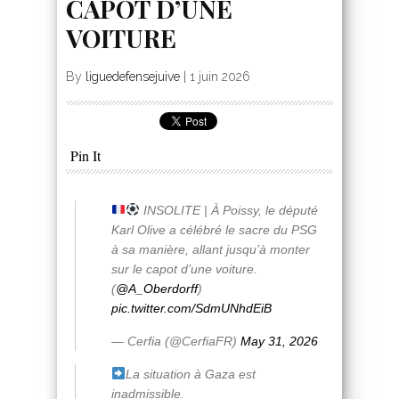
CAPOT D’UNE
VOITURE
By
liguedefensejuive
|
1 juin 2026
Pin It
INSOLITE | À Poissy, le député
Karl Olive a célébré le sacre du PSG
à sa manière, allant jusqu’à monter
sur le capot d’une voiture.
(
@A_Oberdorff
)
pic.twitter.com/SdmUNhdEiB
— Cerfia (@CerfiaFR)
May 31, 2026
La situation à Gaza est
inadmissible.