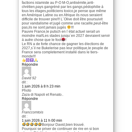
factions islamiste au P-O M-O,antisémite,anti-
chrétien,pays gangréné par les gangs,pédophilie á
tous les étages,politiciens toxico,je pense que même
en Amérique Latine ou en Afrique ils nous seraient
difficile de trouver pire!!! L´Olive doit être poursuivit
pour vandalisme et jugé comme une racaille,peut-être
pas,ils ne sont jamais jugés
!!!
Pauvre France,le putsch en l´état actuel serait un
moindre mal!Les stades jusqu´en 2027 devraient servir
á autre chose que le foot
!
Le RN a de forte chance de gagner les élections de
2027,s´il ne Bukelerise pas leur politique,le peuple de
France sera completement installé dans le tiers-
monde!!!
Répondre
David 92
dit :
1 juin 2026 à 8 h 23 min
Photo
Zaza di Napoli et Renato..
Répondre
Franccomtois
dit :
1 juin 2026 à 11 h 00 min
Bonjour David,bien trouvé.
Pourquoi se priver de continuer de rire en si bon