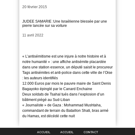
Date
20 février 2015
JUDEE SAMARIE :Une Israélienne blessée par une
pierre lancée sur sa voiture
Date
11 avril 2022
« L’antisémitisme est une injure à notre histoire et à
notre humanité » : une affiche antisémite placardée
dans une station essence, un député saisit le procureur
Tags antisémites et anti-police dans cette ville de l’Oise
: les auteurs identifiés
12.000 Euros par mois le pauvre maire de Saint Denis
Bagayoko épinglé par le Canard Enchaine
Deux soldats de Tsahal tués dans l’explosion d’un
bâtiment piégé au Sud-Liban
« Journaliste » de Gaza : Mohammad Mushtaha,
commandant de terrain du Bataillon Shati, bras armé
du Hamas, est décédé cette nuit
ACCUEIL
ACCUEIL
CONTACT