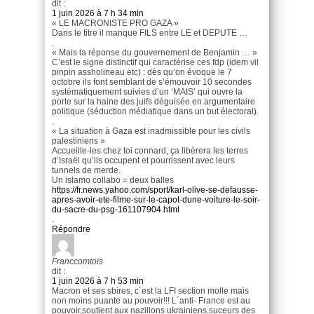
dit :
1 juin 2026 à 7 h 34 min
« LE MACRONISTE PRO GAZA »
Dans le titre il manque FILS entre LE et DEPUTE …
.
« Mais la réponse du gouvernement de Benjamin … »
C’est le signe distinctif qui caractérise ces fdp (idem vil
pinpin assholineau etc) : dès qu’on évoque le 7
octobre ils font semblant de s’émouvoir 10 secondes
systématiquement suivies d’un ‘MAIS’ qui ouvre la
porte sur la haine des juifs déguisée en argumentaire
politique (séduction médiatique dans un but électoral).
.
« La situation à Gaza est inadmissible pour les civils
palestiniens »
Accueille-les chez toi connard, ça libèrera les terres
d’Israël qu’ils occupent et pourrissent avec leurs
tunnels de merde.
Un islamo collabo = deux balles
https://fr.news.yahoo.com/sport/karl-olive-se-defausse-
apres-avoir-ete-filme-sur-le-capot-dune-voiture-le-soir-
du-sacre-du-psg-161107904.html
.
Répondre
Franccomtois
dit :
1 juin 2026 à 7 h 53 min
Macron et ses sbires, c´est la LFI section molle mais
non moins puante au pouvoir!!! L´anti- France est au
pouvoir,soutient aux nazillons ukrainiens,suceurs des