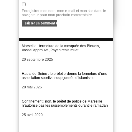
Enregistrer mon nom, mon e-mail et mon site dans le
navigateur pour mon prochain commentaire.
Marseille : fermeture de la mosquée des Bleuets,
Vassal approuve, Payan reste muet
Date
20 septembre 2025
Hauts-de-Seine : le préfet ordonne la fermeture d’une
association sportive soupçonnée d’islamisme
Date
28 mai 2026
Confinement : non, le préfet de police de Marseille
n’autorise pas les rassemblements durant le ramadan
Date
25 avril 2020