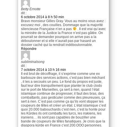
Betty Ernotte
dit :
6 octobre 2014 à 8 h 50 min
Bravo monsieur Gilles Gray. Vous au moins vous avez :
excusez moi , des couilles. Dommage que la majorité
silencieuse Française n’en a pas
. Il est vrai qu’avec
la ministre de la Justice la France n’est pas gâtée. On
pourrait se demander pourquoi on arrive pas a la
déboulonner et si elle n’aurait pas par hasard un
dossier caché qui la rendrait indéboulonnable.
Répondre
subliminalsong
dit :
7 octobre 2014 à 10 h 16 min
Il est brut de décoffrage, il s’exprime comme une ex
barbouze des services actions, c’est pas bien méchant
, il les a secoués un peu. Le fond du propos est juste,
faut leur dire tranquillement que planter le club clodo
sur le port de Marseilles, ça sert à rien, quand l’état
islamique continue de progresser, il faut des bras, des
combattants, pas gesticuler comme des pleureuses, ça
sert à rien. C’est pas comme ça qu’ils vont stopper les
coupeurs de têtes et créer un état. L’état islamique c’est
quoi 20.000 babouchards c’est rien, c’est la honte pour
les Kûrdes ils ont combattu les turcs, les irakiens, les
iraniens… ils sont pas capables de bouziller une
bande de coupeurs de têtes fanatiques. Je crois que la
diaspora kürde en France c’est 200.OOO personnes.