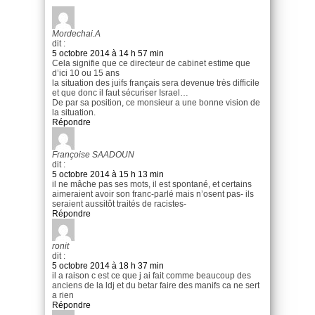
Mordechai.A
dit :
5 octobre 2014 à 14 h 57 min
Cela signifie que ce directeur de cabinet estime que
d’ici 10 ou 15 ans
la situation des juifs français sera devenue très difficile
et que donc il faut sécuriser Israel…
De par sa position, ce monsieur a une bonne vision de
la situation.
Répondre
Françoise SAADOUN
dit :
5 octobre 2014 à 15 h 13 min
il ne mâche pas ses mots, il est spontané, et certains
aimeraient avoir son franc-parlé mais n’osent pas- ils
seraient aussitôt traités de racistes-
Répondre
ronit
dit :
5 octobre 2014 à 18 h 37 min
il a raison c est ce que j ai fait comme beaucoup des
anciens de la ldj et du betar faire des manifs ca ne sert
a rien
Répondre