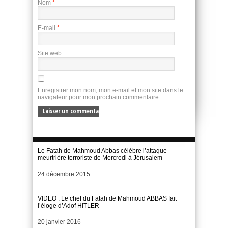
Nom
*
E-mail
*
Site web
Enregistrer mon nom, mon e-mail et mon site dans le
navigateur pour mon prochain commentaire.
Le Fatah de Mahmoud Abbas célèbre l’attaque
meurtrière terroriste de Mercredi à Jérusalem
Date
24 décembre 2015
VIDEO : Le chef du Fatah de Mahmoud ABBAS fait
l’éloge d’Adof HITLER
Date
20 janvier 2016