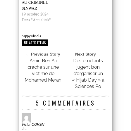
AU CRIMINEL
SINWAR
19 octobre 2024
Dans "Actualités"
happywheels
RELATED ITEMS
← Previous Story
Next Story →
Amin Ben Ali
Des étudiants
crache sur une
jugent bon
victime de
d’organiser un
Mohamed Merah
« Hijab Day » à
Sciences Po
5 COMMENTAIRES
Victor COHEN
dit :