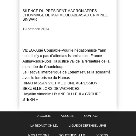
SILENCE DU PRESIDENT MACRON APRES
L’HOMMAGE DE MAHMOUD ABBAS AU CRIMINEL
SINWAR
Date
19 octobre 2024
VIDEO-Jugé Coupable-Pour le négationniste Yann
Lotte il n’y a pas d’attentats islamistes en France.
Aulnay-sous-Bois : la justice valide la fermeture de la
mosquée de Chanteloup
Le Festival Interceltique de Lorient refuse la solidarité
avec le terrorisme du Hamas
RIMA HASSAN VICTIME D’UNE AGRESSION
SEXUELLE LORS DE VACANCES
Hayalim Almonim HYMNE DU LEHI « GROUPE
STERN »
ACCUEIL
ACCUEIL
CONTACT
LA RÉDACTION LDJ
LIGUE DE DÉFENSE JUIVE
NOS ACTIONS
SOUTENEZ LA LDJ
VIDÉOS