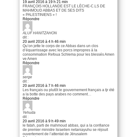
19 avril 2016 à 19 h 21 min
FRANÇOIS HOLLANDE EST LE LÈCHE-C.LS DE
MAHMOUD ABBAS ET DE SES DITS
« PALESTINIENS » !
Répondre
ALUF HANITZAHON
dit :
20 avril 2016 à 4 h 46 min
Qu’on jette le corps de ce Abbas dans un clos
d’équarrissage avec les porcs impropres à la
consommation Refoua Schlema pour les blessés Amen
ve Amen
Répondre
serge
dit :
20 avril 2016 à 7 h 46 min
Les français ou plutôt le gouvernement français a tjr été
a la botte des pays arabes no comment…
Répondre
Yehuda
dit :
20 avril 2016 à 9 h 49 min
le fatah, parti de mahmoud abbas, qui a la confiance
de premier ministre Israelien netaniayuhu se réjouit
ouvertement de l’attentat de Jérusalem