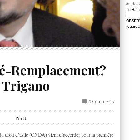
du Hama
Le Hama
!
OBSERVA
regarda
Dé-Remplacement?
 Trigano
0 Comments
Pin It
du droit d’asile (CNDA) vient d’accorder pour la première