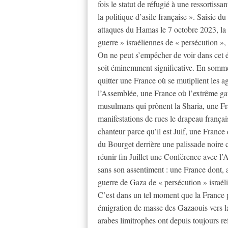
fois le statut de réfugié à une ressortiss
la politique d’asile française ». Saisie 
attaques du Hamas le 7 octobre 2023, la
guerre » israéliennes de « persécution »
On ne peut s’empêcher de voir dans cet 
soit éminemment significative. En somme,
quitter une France où se mutiplient les ag
l’Assemblée, une France où l’extrême gauc
musulmans qui prônent la Sharia, une Fr
manifestations de rues le drapeau frança
chanteur parce qu’il est Juif, une France
du Bourget derrière une palissade noire 
réunir fin Juillet une Conférence avec l’
sans son assentiment : une France dont, a
guerre de Gaza de « persécution » israél
C’est dans un tel moment que la France 
émigration de masse des Gazaouis vers la 
arabes limitrophes ont depuis toujours ref