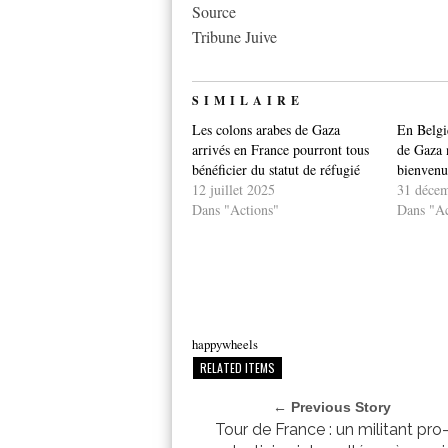
Source
Tribune Juive
SIMILAIRE
Les colons arabes de Gaza
En Belgi
arrivés en France pourront tous
de Gaza n
bénéficier du statut de réfugié
bienvenu
12 juillet 2025
31 déce
Dans "Actions"
Dans "Ac
happywheels
RELATED ITEMS
← Previous Story
Tour de France : un militant pro