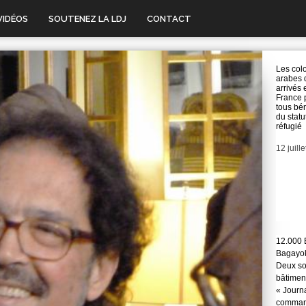
VIDÉOS
SOUTENEZ LA LDJ
CONTACT
Les col
arabes 
arrivés 
France 
tous bén
du statu
réfugié
Date
12 juill
12.000 
Bagayok
Deux so
bâtimen
« Journ
command