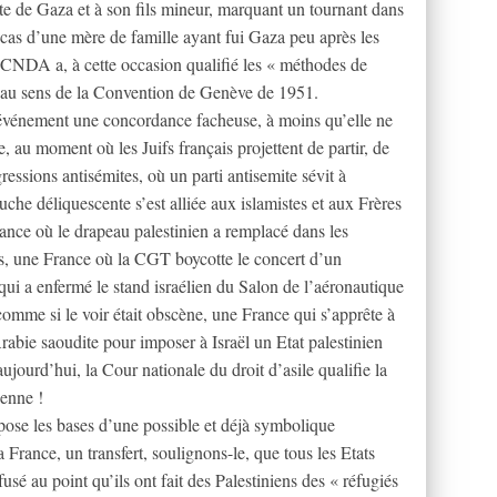
ante de Gaza et à son fils mineur, marquant un tournant dans
du cas d’une mère de famille ayant fui Gaza peu après les
 CNDA a, à cette occasion qualifié les « méthodes de
, au sens de la Convention de Genève de 1951.
événement une concordance facheuse, à moins qu’elle ne
 au moment où les Juifs français projettent de partir, de
ressions antisémites, où un parti antisemite sévit à
he déliquescente s’est alliée aux islamistes et aux Frères
ance où le drapeau palestinien a remplacé dans les
is, une France où la CGT boycotte le concert d’un
 qui a enfermé le stand israélien du Salon de l’aéronautique
comme si le voir était obscène, une France qui s’apprête à
Arabie saoudite pour imposer à Israël un Etat palestinien
ujourd’hui, la Cour nationale du droit d’asile qualifie la
ienne !
pose les bases d’une possible et déjà symbolique
France, un transfert, soulignons-le, que tous les Etats
usé au point qu’ils ont fait des Palestiniens des « réfugiés