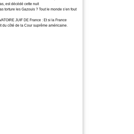
s, est décédé cette nuit
s torture les Gazouis ? Tout le monde s’en fout
TOIRE JUIF DE France : Et si la France
it du côté de la Cour suprême américaine.