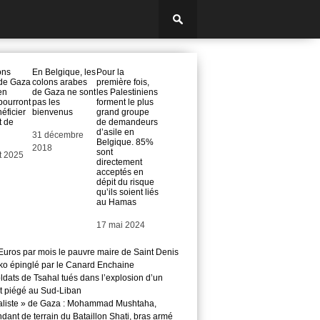
ons
En Belgique, les
Pour la
de Gaza
colons arabes
première fois,
en
de Gaza ne sont
les Palestiniens
pourront
pas les
forment le plus
éficier
bienvenus
grand groupe
t de
de demandeurs
d’asile en
Date
31 décembre
Belgique. 85%
2018
sont
et 2025
directement
acceptés en
dépit du risque
qu’ils soient liés
au Hamas
Date
17 mai 2024
Euros par mois le pauvre maire de Saint Denis
o épinglé par le Canard Enchaine
ldats de Tsahal tués dans l’explosion d’un
t piégé au Sud-Liban
aliste » de Gaza : Mohammad Mushtaha,
ant de terrain du Bataillon Shati, bras armé