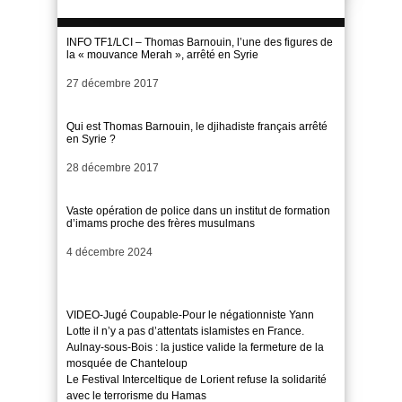
INFO TF1/LCI – Thomas Barnouin, l’une des figures de
la « mouvance Merah », arrêté en Syrie
Date
27 décembre 2017
Qui est Thomas Barnouin, le djihadiste français arrêté
en Syrie ?
Date
28 décembre 2017
Vaste opération de police dans un institut de formation
d’imams proche des frères musulmans
Date
4 décembre 2024
VIDEO-Jugé Coupable-Pour le négationniste Yann
Lotte il n’y a pas d’attentats islamistes en France.
Aulnay-sous-Bois : la justice valide la fermeture de la
mosquée de Chanteloup
Le Festival Interceltique de Lorient refuse la solidarité
avec le terrorisme du Hamas