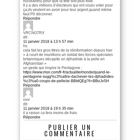
nucléaires) pour que la fête soit plus folle.
Il y a des millions d’électeurs qui ont voulu voter pour
ça,ils veulent en avoir pour leur argent,quand même
faut Pô déconner.
Répondre
VRCNGTRX
dit :
11 janvier 2018 à 13 h 57 min
hs.
cela fait les gros titres de la réinformation depuis hier
« à court de munitions un soldat des forces spéciales
britanniques décapite un djihadiste à la pelle en
Afghanistan »
un geste qui inspire le Pentagone :
https://www.msn.com/fr-fr/actualite/monde/quand-le-
pentagone-sugg%c3%a8re-dachever-les-djihadistes-
%c3%a0-coups-de-pelle/ar-BBIdQEg?li=BBoJvSH
Répondre
roni
dit :
11 janvier 2018 à 19 h 35 min
il a raison ca fera moins de frais.
Répondre
PUBLIER UN
COMMENTAIRE