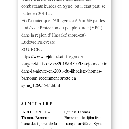
combattants kurdes en Syrie, où il était parti se
battre en 2014 ».
Et d’ajouter que l’Albigeois a été arrêté par les
Unités de Protection du peuple kurde (YPG)
dans la région d’Hassaké (nord-est).
Ludovic Pillevesse
SOURCE :
https://www.lejdc.fr/saint-leger-de-
fougeret/faits-divers/2018/01/10/le-sejour-eclair-
dans-la-nievre-en-2001-du-jihadiste-thomas-
barnouin-recemment-arrete-en-
syrie_12695545.html
SIMILAIRE
INFO TF1/LCI –
Qui est Thomas
Thomas Barnouin,
Barnouin, le djihadiste
l’une des figures de la
français arrêté en Syrie