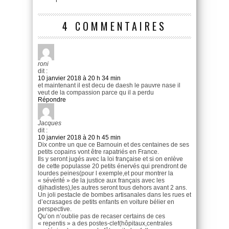
4 COMMENTAIRES
roni
dit :
10 janvier 2018 à 20 h 34 min
et maintenant il est decu de daesh le pauvre nase il
veut de la compassion parce qu il a perdu
Répondre
Jacques
dit :
10 janvier 2018 à 20 h 45 min
Dix contre un que ce Barnouin et des centaines de ses
petits copains vont être rapatriés en France.
Ils y seront jugés avec la loi française et si on enlève
de cette populasse 20 petits énervés qui prendront de
lourdes peines(pour l exemple,et pour montrer la
« sévérité » de la justice aux français avec les
djihadistes),les autres seront tous dehors avant 2 ans.
Un joli pestacle de bombes artisanales dans les rues et
d’ecrasages de petits enfants en voiture bélier en
perspective.
Qu’on n’oublie pas de recaser certains de ces
« repentis » a des postes-clef(hôpitaux,centrales