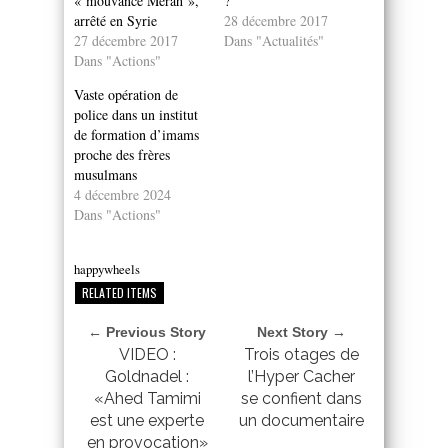
« mouvance Merah »,
?
arrêté en Syrie
28 décembre 2017
27 décembre 2017
Dans "Actualités"
Dans "Actions"
Vaste opération de
police dans un institut
de formation d’imams
proche des frères
musulmans
4 décembre 2024
Dans "Actions"
happywheels
RELATED ITEMS
← Previous Story
Next Story →
VIDEO :
Trois otages de
Goldnadel :
l’Hyper Cacher
«Ahed Tamimi
se confient dans
est une experte
un documentaire
en provocation»