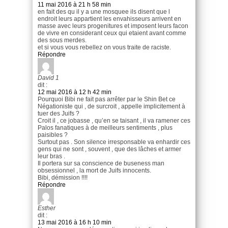
11 mai 2016 à 21 h 58 min
en fait des qu il y a une mosquee ils disent que l
endroit leurs appartient les envahisseurs arrivent en
masse avec leurs progenitures et imposent leurs facon
de vivre en considerant ceux qui etaient avant comme
des sous merdes.
et si vous vous rebellez on vous traite de raciste.
Répondre
David 1
dit :
12 mai 2016 à 12 h 42 min
Pourquoi Bibi ne fait pas arrêter par le Shin Bet ce
Négationiste qui , de surcroit , appelle implicitement à
tuer des Juifs ?
Croit il , ce jobasse , qu’en se taisant , il va ramener ces
Palos fanatiques à de meilleurs sentiments , plus
paisibles ?
Surtout pas . Son silence irresponsable va enhardir ces
gens qui ne sont , souvent , que des lâches et armer
leur bras .
Il portera sur sa conscience de buseness man
obsessionnel , la mort de Juifs innocents.
Bibi, démission !!!!
Répondre
Esther
dit :
13 mai 2016 à 16 h 10 min