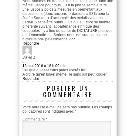
Nous sommes en démocratie ce qui implique donc une
même justice pour tous…..Or la justice semble faire
une justice 2 poids 2 mesures en permettant aux
palestiniens (donc anciens jordaniens a 98% pour la
Judée Samarie) d’accomplir des méfaits voir des
CRIMES sans être punis…..La ou la justice se montre
différente suivant l’appartenance ethnique des
coupables il y a lieu de parler de DICTATURE plus que
de démocratie……Serions nous en Israel dans une
dictature pro- palestinienne ???
Répondre
David 1
dit :
13 mai 2016 à 18 h 09 min
Oui que d »assassins palos libérés !!!!!!
A croire qu’en Israel même , le sang juif peut couler .
Répondre
PUBLIER UN
COMMENTAIRE
Votre adresse e-mail ne sera pas publiée.
Les champs
obligatoires sont indiqués avec
*
Commentaire
*