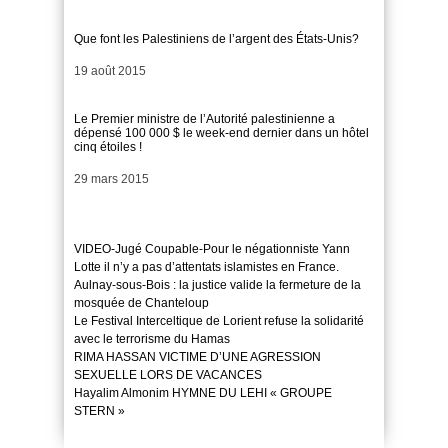
Que font les Palestiniens de l’argent des États-Unis?
Date
19 août 2015
Le Premier ministre de l’Autorité palestinienne a
dépensé 100 000 $ le week-end dernier dans un hôtel
cinq étoiles !
Date
29 mars 2015
VIDEO-Jugé Coupable-Pour le négationniste Yann
Lotte il n’y a pas d’attentats islamistes en France.
Aulnay-sous-Bois : la justice valide la fermeture de la
mosquée de Chanteloup
Le Festival Interceltique de Lorient refuse la solidarité
avec le terrorisme du Hamas
RIMA HASSAN VICTIME D’UNE AGRESSION
SEXUELLE LORS DE VACANCES
Hayalim Almonim HYMNE DU LEHI « GROUPE
STERN »