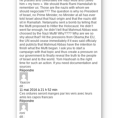
he praised and celebrated the Nazi Mufti and called
him « my hero ». We should thank Rami Hamdallah to
remember us: Those are the nazis with whom we
should negociate??? The question is why no President
of Israel, no Prime Minister, no Minister at all has ever
told Israel about that Nazi origin and that the nazis still
sit in Ramallah. Netanyahu sent a bomb by telling that
the Mufti proposed to Hitler the Holocaust. He didn’t
went far enough, he didn’t tell that Mahmud Abbas was
choosed by the Nazi Mufti! Why???? Why are we so
shy about that? All the pressions from Obama,the EU,
the UN would cease immediately if it was said officialy
and publicly that Mahmud Abbas have the intention to
finish what the Mufti began. I ask you to start a
campaign with that topic and thus create a pressure on
our government to finally reveal the truth to the people
of Israel and to the world. Yom Hashoah is the right
time for such an action. If you need documentation and
sources
Répondre
Yaacov
dit :
11 mai 2016 à 21 h 52 min
Ces ordures seront manges par les vers avec leurs
amis les capos francais
Répondre
roni
dit :