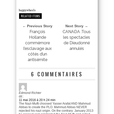
happywheels
RELATED ITEMS
← Previous Story
Next Story →
François
CANADA :Tous
Hollande
les spectacles
commémore
de Dieudonné
l’esclavage aux
annulés
côtés d’un
antisémite
6 COMMENTAIRES
Edmond Richter
dit :
11 mai 2016 à 20 h 24 min
The Nazi-Mufti choosed Yasser Arafat AND Mahmud
Abbas to create the PLO. Mahmud Abbas NEVER
rejected his nazi origin. On the contrary: January 2013