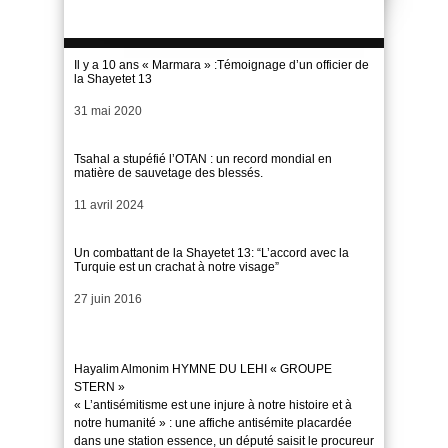
Il y a 10 ans « Marmara » :Témoignage d’un officier de
la Shayetet 13
Date
31 mai 2020
Tsahal a stupéfié l’OTAN : un record mondial en
matière de sauvetage des blessés.
Date
11 avril 2024
Un combattant de la Shayetet 13: “L’accord avec la
Turquie est un crachat à notre visage”
Date
27 juin 2016
Hayalim Almonim HYMNE DU LEHI « GROUPE
STERN »
« L’antisémitisme est une injure à notre histoire et à
notre humanité » : une affiche antisémite placardée
dans une station essence, un député saisit le procureur