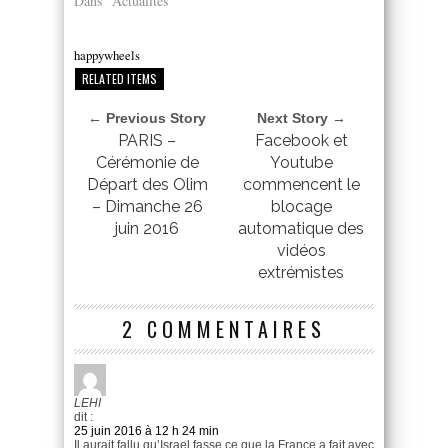
Dans "Actualités"
happywheels
RELATED ITEMS
← Previous Story
Next Story →
PARIS –
Facebook et
Cérémonie de
Youtube
Départ des Olim
commencent le
– Dimanche 26
blocage
juin 2016
automatique des
vidéos
extrémistes
2 COMMENTAIRES
LEHI
dit :
25 juin 2016 à 12 h 24 min
Il aurait fallu qu’Israel fasse ce que la France a fait avec