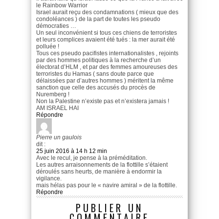
le Rainbow Warrior
Israel aurait reçu des condamnations ( mieux que des
condoléances ) de la part de toutes les pseudo
démocraties …
Un seul inconvénient si tous ces chiens de terroristes
et leurs complices avaient été tués : la mer aurait été
polluée !
Tous ces pseudo pacifistes internationalistes , rejoints
par des hommes politiques à la recherche d’un
électorat d’HLM , et par des femmes amoureuses des
terroristes du Hamas ( sans doute parce que
délaissées par d’autres hommes ) méritent la même
sanction que celle des accusés du procès de
Nuremberg !
Non la Palestine n’existe pas et n’existera jamais !
AM ISRAEL HAI
Répondre
Pierre un gaulois
dit :
25 juin 2016 à 14 h 12 min
Avec le recul, je pense à la préméditation.
Les autres arraisonnements de la flottille s’étaient
déroulés sans heurts, de manière à endormir la
vigilance.
mais hélas pas pour le « navire amiral » de la flottille.
Répondre
PUBLIER UN
COMMENTAIRE