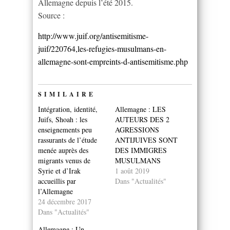
Allemagne depuis l’été 2015.
Source :
http://www.juif.org/antisemitisme-
juif/220764,les-refugies-musulmans-en-
allemagne-sont-empreints-d-antisemitisme.php
SIMILAIRE
Intégration, identité,
Allemagne : LES
Juifs, Shoah : les
AUTEURS DES 2
enseignements peu
AGRESSIONS
rassurants de l’étude
ANTIJUIVES SONT
menée auprès des
DES IMMIGRES
migrants venus de
MUSULMANS
Syrie et d’Irak
1 août 2019
accueillis par
Dans "Actualités"
l’Allemagne
24 décembre 2017
Dans "Actualités"
Allemagne : Un