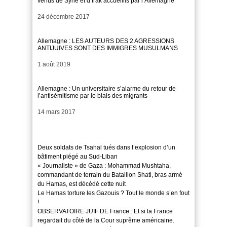
venus de Syrie et d’Irak accueillis par l’Allemagne
Date
24 décembre 2017
Allemagne : LES AUTEURS DES 2 AGRESSIONS
ANTIJUIVES SONT DES IMMIGRES MUSULMANS
Date
1 août 2019
Allemagne : Un universitaire s’alarme du retour de
l’antisémitisme par le biais des migrants
Date
14 mars 2017
Deux soldats de Tsahal tués dans l’explosion d’un
bâtiment piégé au Sud-Liban
« Journaliste » de Gaza : Mohammad Mushtaha,
commandant de terrain du Bataillon Shati, bras armé
du Hamas, est décédé cette nuit
Le Hamas torture les Gazouis ? Tout le monde s’en fout
!
OBSERVATOIRE JUIF DE France : Et si la France
regardait du côté de la Cour suprême américaine.