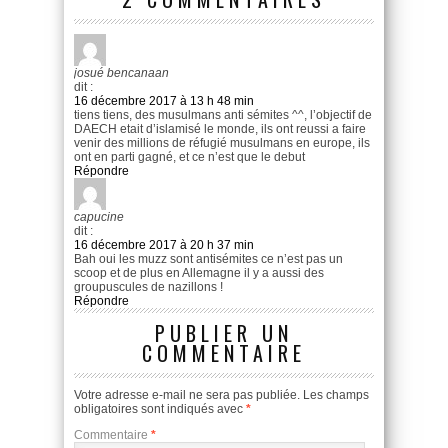
josué bencanaan
dit :
16 décembre 2017 à 13 h 48 min
tiens tiens, des musulmans anti sémites ^^, l’objectif de
DAECH etait d’islamisé le monde, ils ont reussi a faire
venir des millions de réfugié musulmans en europe, ils
ont en parti gagné, et ce n’est que le debut
Répondre
capucine
dit :
16 décembre 2017 à 20 h 37 min
Bah oui les muzz sont antisémites ce n’est pas un
scoop et de plus en Allemagne il y a aussi des
groupuscules de nazillons !
Répondre
PUBLIER UN
COMMENTAIRE
Votre adresse e-mail ne sera pas publiée.
Les champs
obligatoires sont indiqués avec
*
Commentaire
*