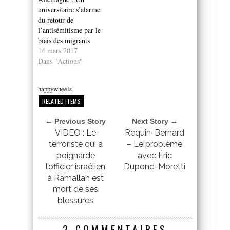
universitaire s’alarme
du retour de
l’antisémitisme par le
biais des migrants
14 mars 2017
Dans "Actions"
happywheels
RELATED ITEMS
← Previous Story
Next Story →
VIDEO : Le
Requin-Bernard
terroriste qui a
– Le problème
poignardé
avec Éric
l’officier israélien
Dupond-Moretti
à Ramallah est
mort de ses
blessures
2 COMMENTAIRES