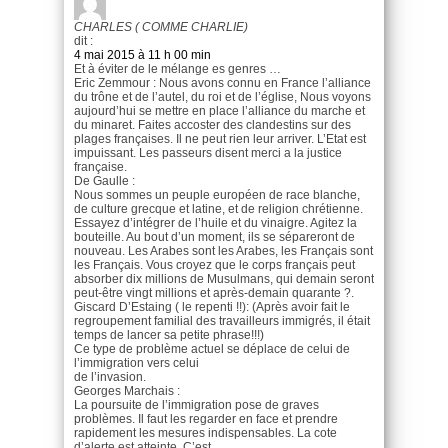
CHARLES ( COMME CHARLIE)
dit :
4 mai 2015 à 11 h 00 min
Et à éviter de le mélange es genres …
Eric Zemmour : Nous avons connu en France l’alliance
du trône et de l’autel, du roi et de l’église, Nous voyons
aujourd’hui se mettre en place l’alliance du marche et
du minaret. Faites accoster des clandestins sur des
plages françaises. Il ne peut rien leur arriver. L’Etat est
impuissant. Les passeurs disent merci a la justice
française.
De Gaulle :
Nous sommes un peuple européen de race blanche,
de culture grecque et latine, et de religion chrétienne.
Essayez d’intégrer de l’huile et du vinaigre. Agitez la
bouteille. Au bout d’un moment, ils se sépareront de
nouveau. Les Arabes sont les Arabes, les Français sont
les Français. Vous croyez que le corps français peut
absorber dix millions de Musulmans, qui demain seront
peut-être vingt millions et après-demain quarante ?.
Giscard D’Estaing ( le repenti !!): (Après avoir fait le
regroupement familial des travailleurs immigrés, il était
temps de lancer sa petite phrase!!!)
Ce type de problème actuel se déplace de celui de
l’immigration vers celui
de l’invasion.
Georges Marchais :
La poursuite de l’immigration pose de graves
problèmes. Il faut les regarder en face et prendre
rapidement les mesures indispensables. La cote
d’alerte est atteinte. C’est