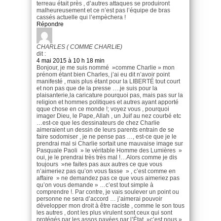
terreau était près , d’autres attaques se produiront
malheureusement et ce n’est pas l’équipe de bras
cassés actuelle qui l’empèchera !
Répondre
CHARLES ( COMME CHARLIE)
dit :
4 mai 2015 à 10 h 18 min
Bonjour, je me suis nommé »comme Charlie » mon
prénom étant bien Charles, j’ai eu dit n’avoir point
manifesté , mais plus étant pour la LIBERTÉ tout court
et non pas que de la presse ….je suis pour la
plaisanterie,la caricature pourquoi pas, mais pas sur la
religion et hommes politiques et autres ayant apporté
qque chose en ce monde !; voyez vous , pourquoi
imager Dieu, le Pape, Allah , un Juif au nez courbé etc
…est-ce que les dessinateurs de chez Charlie
aimeraient un dessin de leurs parents entrain de se
faire sodomiser , je ne pense pas …, est-ce que je le
prendrai mal si Charlie sortait une mauvaise image sur
Pasquale Paoli » le véritable Homme des Lumières »
oui, je le prendrai très très mal !…Alors comme je dis
toujours »ne faites pas aux autres ce que vous
n’aimeriez pas qu’on vous fasse » , c’est comme en
affaire » ne demandez pas ce que vous aimeriez pas
qu’on vous demande » …c’est tout simple à
comprendre !. Par contre, je vais soulever un point ou
personne ne sera d’accord … j’aimerai pouvoir
développer mon droit à être raciste , comme le son tous
les autres , dont les plus virulent sont ceux qui sont
protégés par les assos payées par l’État »c’est nous »