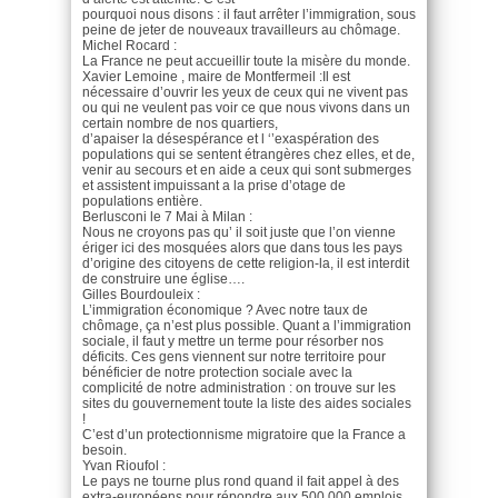
pourquoi nous disons : il faut arrêter l’immigration, sous
peine de jeter de nouveaux travailleurs au chômage.
Michel Rocard :
La France ne peut accueillir toute la misère du monde.
Xavier Lemoine , maire de Montfermeil :Il est
nécessaire d’ouvrir les yeux de ceux qui ne vivent pas
ou qui ne veulent pas voir ce que nous vivons dans un
certain nombre de nos quartiers,
d’apaiser la désespérance et l ‘’exaspération des
populations qui se sentent étrangères chez elles, et de,
venir au secours et en aide a ceux qui sont submerges
et assistent impuissant a la prise d’otage de
populations entière.
Berlusconi le 7 Mai à Milan :
Nous ne croyons pas qu’ il soit juste que l’on vienne
ériger ici des mosquées alors que dans tous les pays
d’origine des citoyens de cette religion-la, il est interdit
de construire une église….
Gilles Bourdouleix :
L’immigration économique ? Avec notre taux de
chômage, ça n’est plus possible. Quant a l’immigration
sociale, il faut y mettre un terme pour résorber nos
déficits. Ces gens viennent sur notre territoire pour
bénéficier de notre protection sociale avec la
complicité de notre administration : on trouve sur les
sites du gouvernement toute la liste des aides sociales
!
C’est d’un protectionnisme migratoire que la France a
besoin.
Yvan Rioufol :
Le pays ne tourne plus rond quand il fait appel à des
extra-européens pour répondre aux 500.000 emplois