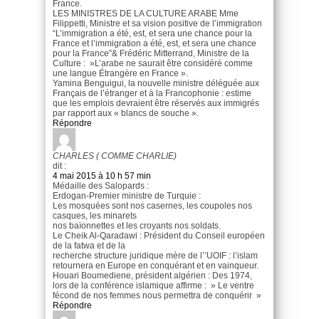
France.
LES MINISTRES DE LA CULTURE ARABE Mme
Filippetti, Ministre et sa vision positive de l’immigration
“L’immigration a été, est, et sera une chance pour la
France et l’immigration a été, est, et sera une chance
pour la France”& Frédéric Mitterrand, Ministre de la
Culture : »L’arabe ne saurait être considéré comme
une langue Étrangère en France ».
Yamina Benguigui, la nouvelle ministre déléguée aux
Français de l’étranger et à la Francophonie : estime
que les emplois devraient être réservés aux immigrés
par rapport aux « blancs de souche ».
Répondre
CHARLES ( COMME CHARLIE)
dit :
4 mai 2015 à 10 h 57 min
Médaille des Salopards :
Erdogan-Premier ministre de Turquie :
Les mosquées sont nos casernes, les coupoles nos
casques, les minarets
nos baïonnettes et les croyants nos soldats.
Le Cheik Al-Qaradawi : Président du Conseil européen
de la fatwa et de la
recherche structure juridique mère de l’’UOIF : l’islam
retournera en Europe en conquérant et en vainqueur.
Houari Boumediene, président algérien : Des 1974,
lors de la conférence islamique affirme : » Le ventre
fécond de nos femmes nous permettra de conquérir »
Répondre