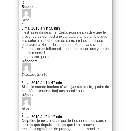
D…
Répondre
Alice
dit :
3 mai 2015 à 9 h 50 min
il est lassé de dessiner Sarko pour ne pas dire que le
présent président est une caricature ambulante et que
si charlie n’a pas besoin de chercher très loin il peut
consacrer à Hollande tout un numéro et va savoir il
ferait un carton tellement le « normal » sort des yeux de
tout le monde !
un faux cul quoi !
Répondre
Delphine 27340
dit :
3 mai 2015 à 14 h 47 min
Si cet immonde torchon n’avait jamais existé, quatre de
nos frères seraient toujours parmi nous.
Répondre
Alice
dit :
3 mai 2015 à 17 h 17 min
Delphine je ne crois pas que le torchon soit en cause,
je crois que depuis le temps que l’on abreuve les
recalés maghrébins de propagande anti Israel le