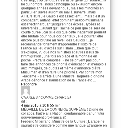
c’est trop, trop de loups c’est la bergerie qui souffre…la
loi du nombre , nous catholique ou ex auront encore
quelques années devant nous , mais les minorités en
particulier Juives auront du mal à survivre , mais
ATTENTION , le Gaulois est assez lent …mais c’est un
combattant, autant l’effet dominant arabo-musulmans
est effectif narguant jusqu’en nos écoles , lycées et
universités …autant qu’il sache ce jour que ce sera de
courte durée , car si je dis que cette inattention pourrait
être brutale pour nous occidentaux , elle pourrait être
encore plus brutale au réveil des Gaulois !…je
recommande fortement d’apprendre l’Histoire de
France au lieu d’accès sur l’Islam …bien que tout
s’explique, vu que nos ministres et autres issus de
l’immigration , une fois en place et la monnaie en
poche »retraite comprise » ne se privent pas pour
faire des annonces de priorité d’éducation et d’emplois
aux immigrés, de quotas et même d’annonce d’être
Musulman et d’en faire une priorité !. Par contre mon
»racisme » s’arrête à une Ministre , laquelle d’origine
Arabe dénonce l’islamisation de la France etc …
Répondre
CHARLES ( COMME CHARLIE)
dit :
4 mai 2015 à 10 h 55 min
MÉDAILLE DE LA CONNERIE SUPRÊME ( Digne de
collabos, traître à la Nation, condamnable par un futur
gouvernement pro-Français!)
Frédéric Mitterrand, Ministre de la Culture : L’arabe ne
saurait être considéré comme une langue Étrangère en