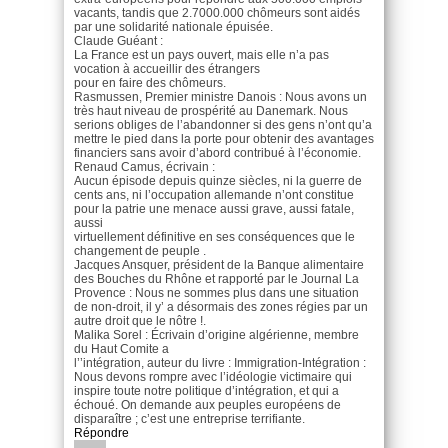
vacants, tandis que 2.7000.000 chômeurs sont aidés
par une solidarité nationale épuisée.
Claude Guéant :
La France est un pays ouvert, mais elle n’a pas
vocation à accueillir des étrangers
pour en faire des chômeurs.
Rasmussen, Premier ministre Danois : Nous avons un
très haut niveau de prospérité au Danemark. Nous
serions obliges de l’abandonner si des gens n’ont qu’a
mettre le pied dans la porte pour obtenir des avantages
financiers sans avoir d’abord contribué à l’économie.
Renaud Camus, écrivain :
Aucun épisode depuis quinze siècles, ni la guerre de
cents ans, ni l’occupation allemande n’ont constitue
pour la patrie une menace aussi grave, aussi fatale,
aussi
virtuellement définitive en ses conséquences que le
changement de peuple .
Jacques Ansquer, président de la Banque alimentaire
des Bouches du Rhône et rapporté par le Journal La
Provence : Nous ne sommes plus dans une situation
de non-droit, il y’ a désormais des zones régies par un
autre droit que le nôtre !.
Malika Sorel : Écrivain d’origine algérienne, membre
du Haut Comite a
l’’intégration, auteur du livre : Immigration-Intégration :
Nous devons rompre avec l’idéologie victimaire qui
inspire toute notre politique d’intégration, et qui a
échoué. On demande aux peuples européens de
disparaître ; c’est une entreprise terrifiante.
Répondre