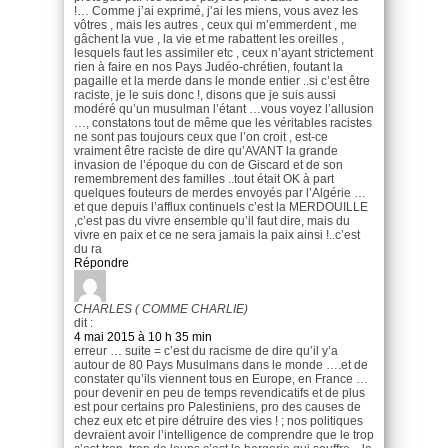
!… Comme j’ai exprimé, j’ai les miens, vous avez les
vôtres , mais les autres , ceux qui m’emmerdent , me
gâchent la vue , la vie et me rabattent les oreilles ,
lesquels faut les assimiler etc , ceux n’ayant strictement
rien à faire en nos Pays Judéo-chrétien, foutant la
pagaille et la merde dans le monde entier ..si c’est être
raciste, je le suis donc !, disons que je suis aussi
modéré qu’un musulman l’étant …vous voyez l’allusion
…, constatons tout de même que les véritables racistes
ne sont pas toujours ceux que l’on croit , est-ce
vraiment être raciste de dire qu’AVANT la grande
invasion de l’époque du con de Giscard et de son
remembrement des familles ..tout était OK à part
quelques fouteurs de merdes envoyés par l’Algérie …
et que depuis l’afflux continuels c’est la MERDOUILLE
,c’est pas du vivre ensemble qu’il faut dire, mais du
vivre en paix et ce ne sera jamais la paix ainsi !..c’est
du ra
Répondre
CHARLES ( COMME CHARLIE)
dit :
4 mai 2015 à 10 h 35 min
erreur … suite = c’est du racisme de dire qu’il y’a
autour de 80 Pays Musulmans dans le monde ….et de
constater qu’ils viennent tous en Europe, en France …
pour devenir en peu de temps revendicatifs et de plus
est pour certains pro Palestiniens, pro des causes de
chez eux etc et pire détruire des vies ! ; nos politiques
devraient avoir l’intelligence de comprendre que le trop