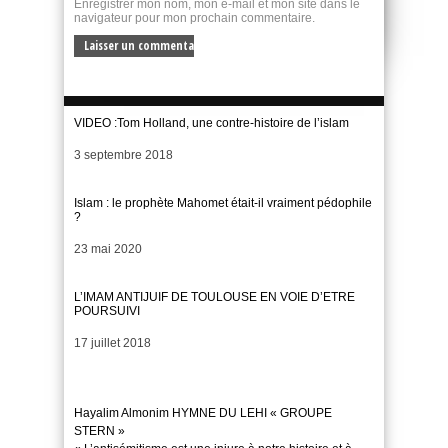
Enregistrer mon nom, mon e-mail et mon site dans le
navigateur pour mon prochain commentaire.
VIDEO :Tom Holland, une contre-histoire de l’islam
Date
3 septembre 2018
Islam : le prophète Mahomet était-il vraiment pédophile
?
Date
23 mai 2020
L’IMAM ANTIJUIF DE TOULOUSE EN VOIE D’ETRE
POURSUIVI
Date
17 juillet 2018
Hayalim Almonim HYMNE DU LEHI « GROUPE
STERN »