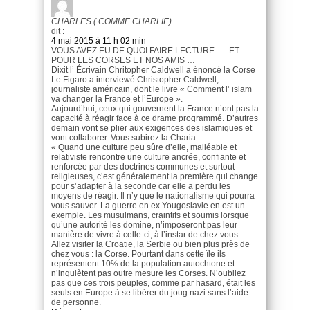
CHARLES ( COMME CHARLIE)
dit :
4 mai 2015 à 11 h 02 min
VOUS AVEZ EU DE QUOI FAIRE LECTURE …. ET
POUR LES CORSES ET NOS AMIS …
Dixit l’ Écrivain Chritopher Caldwell a énoncé la Corse
Le Figaro a interviewé Christopher Caldwell,
journaliste américain, dont le livre « Comment l’ islam
va changer la France et l’Europe ».
Aujourd’hui, ceux qui gouvernent la France n’ont pas la
capacité à réagir face à ce drame programmé. D’autres
demain vont se plier aux exigences des islamiques et
vont collaborer. Vous subirez la Charia.
« Quand une culture peu sûre d’elle, malléable et
relativiste rencontre une culture ancrée, confiante et
renforcée par des doctrines communes et surtout
religieuses, c’est généralement la première qui change
pour s’adapter à la seconde car elle a perdu les
moyens de réagir. Il n’y que le nationalisme qui pourra
vous sauver. La guerre en ex Yougoslavie en est un
exemple. Les musulmans, craintifs et soumis lorsque
qu’une autorité les domine, n’imposeront pas leur
manière de vivre à celle-ci, à l’instar de chez vous.
Allez visiter la Croatie, la Serbie ou bien plus près de
chez vous : la Corse. Pourtant dans cette île ils
représentent 10% de la population autochtone et
n’inquiètent pas outre mesure les Corses. N’oubliez
pas que ces trois peuples, comme par hasard, était les
seuls en Europe à se libérer du joug nazi sans l’aide
de personne.