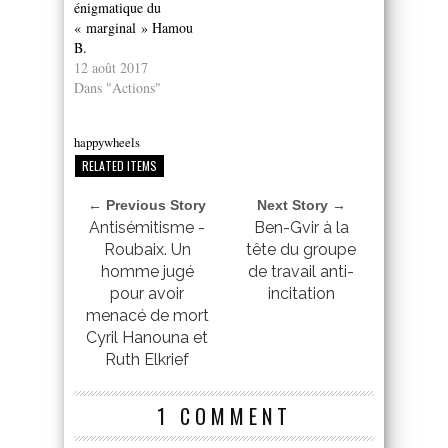
énigmatique du
« marginal » Hamou
B.
12 août 2017
Dans "Actions"
happywheels
RELATED ITEMS
← Previous Story
Next Story →
Antisémitisme -
Ben-Gvir à la
Roubaix. Un
tête du groupe
homme jugé
de travail anti-
pour avoir
incitation
menacé de mort
Cyril Hanouna et
Ruth Elkrief
1 COMMENT