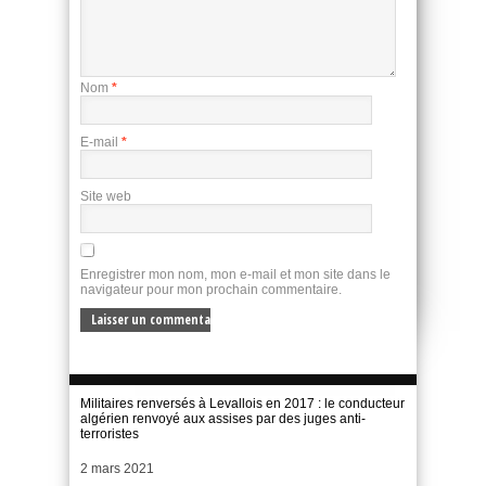
Nom
*
E-mail
*
Site web
Enregistrer mon nom, mon e-mail et mon site dans le
navigateur pour mon prochain commentaire.
Militaires renversés à Levallois en 2017 : le conducteur
algérien renvoyé aux assises par des juges anti-
terroristes
Date
2 mars 2021