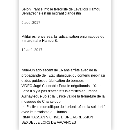
Selon France Info le terroriste de Levallois Hamou
Benlatreche est un migrant clandestin
Date
9 août 2017
Militaires renversés: la radicalisation énigmatique du
« marginal » Hamou B.
Date
12 août 2017
Italie-Un adolescent de 16 ans arrêté avec de la
propagande de l’Etat Islamique, du contenu néo-nazi
et des guides de fabrication de bombes
VIDEO-Jugé Coupable-Pour le négationniste Yann
Lotte il n’y a pas d’attentats islamistes en France.
Aulnay-sous-Bois : la justice valide la fermeture de la
mosquée de Chanteloup
Le Festival Interceltique de Lorient refuse la solidarité
avec le terrorisme du Hamas
RIMA HASSAN VICTIME D’UNE AGRESSION
SEXUELLE LORS DE VACANCES