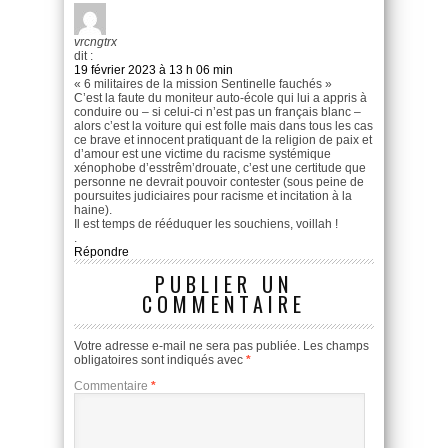
vrcngtrx
dit :
19 février 2023 à 13 h 06 min
« 6 militaires de la mission Sentinelle fauchés »
C’est la faute du moniteur auto-école qui lui a appris à
conduire ou – si celui-ci n’est pas un français blanc –
alors c’est la voiture qui est folle mais dans tous les cas
ce brave et innocent pratiquant de la religion de paix et
d’amour est une victime du racisme systémique
xénophobe d’esstrêm’drouate, c’est une certitude que
personne ne devrait pouvoir contester (sous peine de
poursuites judiciaires pour racisme et incitation à la
haine).
Il est temps de rééduquer les souchiens, voillah !
.
Répondre
PUBLIER UN
COMMENTAIRE
Votre adresse e-mail ne sera pas publiée.
Les champs
obligatoires sont indiqués avec
*
Commentaire
*