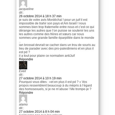
jacqueline
dit :
26 octobre 2014 à 18 h 37 min
je suis de votre avis Mordéchaï ! pour un juif il est
impossible de trahir son pays et Am Israël ! nous
sommes bien trop fraternelle entre nous et c’est ce qui
dérange les autres que l’on puisse se soutenir les uns
les autres comme des frères et sœurs car nous
sommes une grande famille éparpillée dans le monde
..
ian brossat devrait se cacher dans un trou de souris au
lieu de parader avec des pro-palestiniens et en plus il
est pd ?
il a tout pour plaire ce normalien antiJuif
Répondre
Eveil
dit :
27 octobre 2014 à 10 h 19 min
Pourquoi vous dites : »et en plus il est pd ? » Vos
propos ressemblent beaucoup à du mépris à l’égard
des homosexuels, si je ne m’abuse ! Me trompe-je ?
Répondre
alamo
dit :
27 octobre 2014 à 8 h 04 min