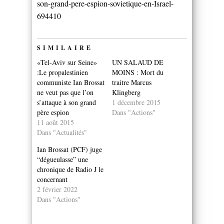
son-grand-pere-espion-sovietique-en-Israel-
694410
SIMILAIRE
«Tel-Aviv sur Seine»
UN SALAUD DE
:Le propalestinien
MOINS : Mort du
communiste Ian Brossat
traitre Marcus
ne veut pas que l’on
Klingberg
s’attaque à son grand
1 décembre 2015
père espion
Dans "Actions"
11 août 2015
Dans "Actualités"
Ian Brossat (PCF) juge
“dégueulasse” une
chronique de Radio J le
concernant
2 février 2022
Dans "Actions"