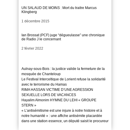
UN SALAUD DE MOINS : Mort du traitre Marcus
Klingberg
Date
1 décembre 2015
Ian Brossat (PCF) juge “dégueulasse” une chronique
de Radio J le concernant
Date
2 février 2022
Aulnay-sous-Bois : la justice valide la fermeture de la
mosquée de Chanteloup
Le Festival Interceltique de Lorient refuse la solidarité
avec le terrorisme du Hamas
RIMA HASSAN VICTIME D’UNE AGRESSION
SEXUELLE LORS DE VACANCES
Hayalim Almonim HYMNE DU LEHI « GROUPE
STERN »
« L’antisémitisme est une injure à notre histoire et à
notre humanité » : une affiche antisémite placardée
dans une station essence, un député saisit le procureur