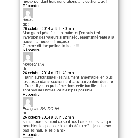
ripoux pendant trois générations … c’est honteux !
Répondre
daniel
dit :
26 octobre 2014 à 15 h 30 min
Mon grand père était un traître, et j’en suis fier!
Inversion des valeurs si intrinsèquement inhérente a la
gauuuuchheeeee française.
Comme dit Jacqueline, la honte!!!!
Répondre
Mordechai.A
dit :
26 octobre 2014 à 17 h 41 min
Trahir (surtout Israel) est vraiment lamentable, en plus
les descendants soutiennent ceux qui veulent détruire
l’Eretz.. Il y a un problème dans cette famille… Ils ne
sont pas des notres, ce n’est pas possible..
Répondre
Françoise SAADOUN
dit :
26 octobre 2014 à 18 h 32 min
si malheureusement ce sont nos frères, qu’est-ce qui
peut bien les pousser à s’auto-détruire? – je ne peux
pas les haïr, je les plains-
Répondre