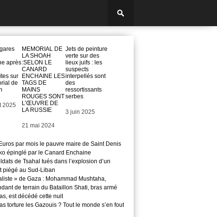
gares
MEMORIAL DE
Jets de peinture
LA SHOAH
verte sur des
ne après
:SELON LE
lieux juifs : les
CANARD
suspects
tes sur
ENCHAINE LES
interpellés sont
rial de
TAGS DE
des
h
MAINS
ressortissants
ROUGES SONT
serbes
L’ŒUVRE DE
et 2025
LA RUSSIE
Date
3 juin 2025
Date
21 mai 2024
Euros par mois le pauvre maire de Saint Denis
o épinglé par le Canard Enchaine
ldats de Tsahal tués dans l’explosion d’un
t piégé au Sud-Liban
aliste » de Gaza : Mohammad Mushtaha,
ant de terrain du Bataillon Shati, bras armé
s, est décédé cette nuit
s torture les Gazouis ? Tout le monde s’en fout