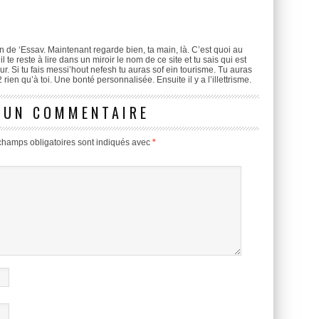
 de ‘Essav. Maintenant regarde bien, ta main, là. C’est quoi au
l te reste à lire dans un miroir le nom de ce site et tu sais qui est
ur. Si tu fais messi’hout nefesh tu auras sof ein tourisme. Tu auras
 rien qu’à toi. Une bonté personnalisée. Ensuite il y a l’illettrisme.
 UN COMMENTAIRE
champs obligatoires sont indiqués avec
*