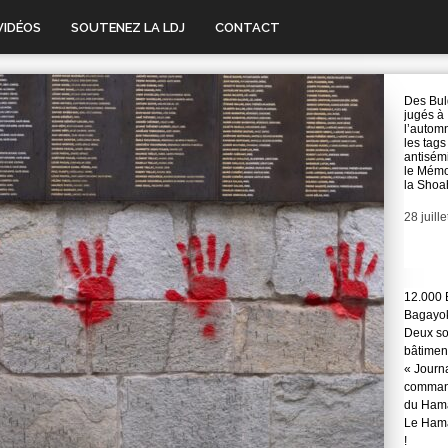
VIDÉOS
SOUTENEZ LA LDJ
CONTACT
Des Bul
jugés à
l’autom
les tags
antisémi
le Mémo
la Shoa
Date
28 juill
12.000 
Bagayok
Deux so
bâtimen
« Journ
command
du Hama
Le Hama
!