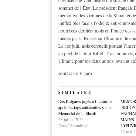
Ces actes de vandalisme ont suscité une
sommet de l’État. Le président français
mémoire» des victimes de la Shoah et des 
«inflexibles face à l’odieux antisémitisme
nourri ces derniers mois en France des s
menée par la Russie en Ukraine et le conf
Le 1er juin, trois cercueils portant l’ins
au pied de la tour Eiffel. Trois hommes, 
Ukraine pour les deux autres, avaient été i
source: Le Figaro
SIMILAIRE
Des Bulgares jugés à l’automne
MEMOR
après les tags antisémites sur le
:SELON
Mémorial de la Shoah
ENCHAI
28 juillet 2025
MAINS 
Dans "Actualités"
L’ŒUVR
21 mai 