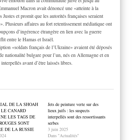
 vive émotion dans la communauté juive et jusqu’au
 Emmanuel Macron avait dénoncé une «atteinte à la
Justes et promit que les autorités françaises seraient
». Plusieurs affaires au fort retentissement médiatique ont
oupçons d’ingérence étrangère en lien avec la guerre
lit entre le Hamas et Israël.
cription «soldats français de l’Ukraine» avaient été déposés
de nationalité bulgare pour l’un, nés en Allemagne et en
nterpellés avant d’être laissés libres.
IAL DE LA SHOAH
Jets de peinture verte sur des
 LE CANARD
lieux juifs : les suspects
NE LES TAGS DE
interpellés sont des ressortissants
ROUGES SONT
serbes
E DE LA RUSSIE
3 juin 2025
2024
Dans "Actualités"