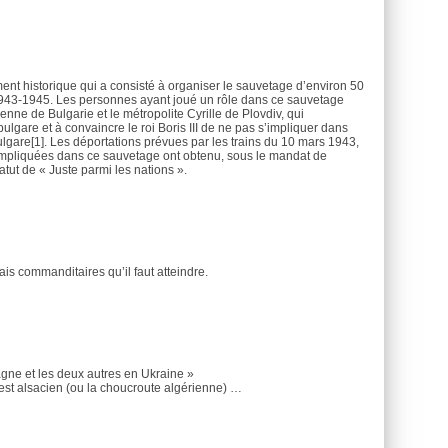
nt historique qui a consisté à organiser le sauvetage d’environ 50
1943-1945. Les personnes ayant joué un rôle dans ce sauvetage
enne de Bulgarie et le métropolite Cyrille de Plovdiv, qui
bulgare et à convaincre le roi Boris III de ne pas s’impliquer dans
lgare[1]. Les déportations prévues par les trains du 10 mars 1943,
impliquées dans ce sauvetage ont obtenu, sous le mandat de
atut de « Juste parmi les nations ».
ais commanditaires qu’il faut atteindre.
agne et les deux autres en Ukraine »
est alsacien (ou la choucroute algérienne) …