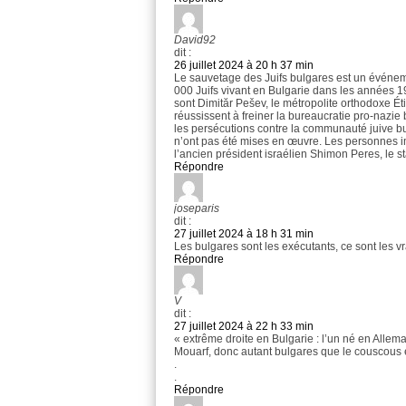
David92
dit :
26 juillet 2024 à 20 h 37 min
Le sauvetage des Juifs bulgares est un événeme
000 Juifs vivant en Bulgarie dans les années 
sont Dimităr Pešev, le métropolite orthodoxe Éti
réussissent à freiner la bureaucratie pro-nazie 
les persécutions contre la communauté juive bu
n’ont pas été mises en œuvre. Les personnes 
l’ancien président israélien Shimon Peres, le st
Répondre
joseparis
dit :
27 juillet 2024 à 18 h 31 min
Les bulgares sont les exécutants, ce sont les vr
Répondre
V
dit :
27 juillet 2024 à 22 h 33 min
« extrême droite en Bulgarie : l’un né en Allem
Mouarf, donc autant bulgares que le couscous 
.
.
Répondre