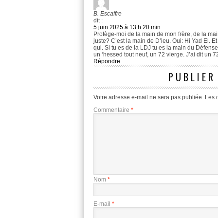
B. Escaffre
dit :
5 juin 2025 à 13 h 20 min
Protège-moi de la main de mon frère, de la main
juste? C’est la main de D’ieu. Oui: Hi Yad El. Et i
qui. Si tu es de la LDJ tu es la main du Défense
un ‘hessed tout neuf, un 72 vierge. J’ai dit un 72
Répondre
PUBLIER
Votre adresse e-mail ne sera pas publiée.
Les 
Commentaire
*
Nom
*
E-mail
*