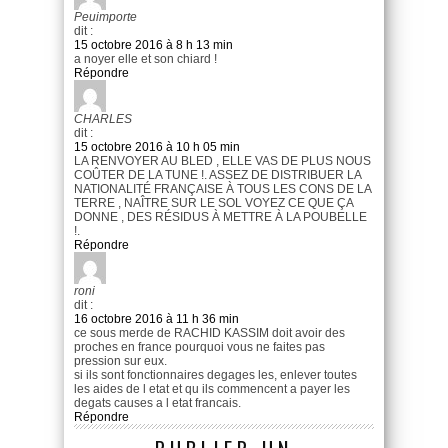
Peuimporte
dit :
15 octobre 2016 à 8 h 13 min
a noyer elle et son chiard !
Répondre
CHARLES
dit :
15 octobre 2016 à 10 h 05 min
LA RENVOYER AU BLED , ELLE VAS DE PLUS NOUS
COÛTER DE LA TUNE !. ASSEZ DE DISTRIBUER LA
NATIONALITÉ FRANÇAISE À TOUS LES CONS DE LA
TERRE , NAÎTRE SUR LE SOL VOYEZ CE QUE ÇA
DONNE , DES RÉSIDUS À METTRE À LA POUBELLE
!.
Répondre
roni
dit :
16 octobre 2016 à 11 h 36 min
ce sous merde de RACHID KASSIM doit avoir des
proches en france pourquoi vous ne faites pas
pression sur eux.
si ils sont fonctionnaires degages les, enlever toutes
les aides de l etat et qu ils commencent a payer les
degats causes a l etat francais.
Répondre