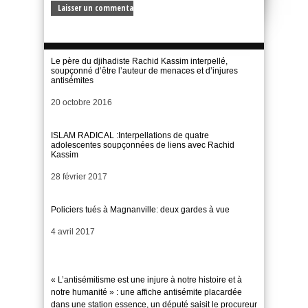
Le père du djihadiste Rachid Kassim interpellé,
soupçonné d’être l’auteur de menaces et d’injures
antisémites
Date
20 octobre 2016
ISLAM RADICAL :Interpellations de quatre
adolescentes soupçonnées de liens avec Rachid
Kassim
Date
28 février 2017
Policiers tués à Magnanville: deux gardes à vue
Date
4 avril 2017
« L’antisémitisme est une injure à notre histoire et à
notre humanité » : une affiche antisémite placardée
dans une station essence, un député saisit le procureur