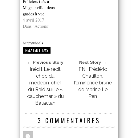
Policiers tués à
Magnanville: deux
gardes à vue
4 avril 2017
Dans "Actions"
happywheels
RELATED ITEMS
← Previous Story
Next Story →
Inédit Le récit
FN : Frédéric
choc du
Chatillon,
médecin-chef
l’éminence brune
du Raid sur le «
de Marine Le
cauchemar » du
Pen
Bataclan
3 COMMENTAIRES