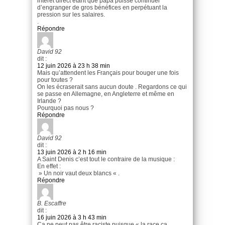
intérêt direct étant que papa puisse continuer
d’engranger de gros bénéfices en perpétuant la
pression sur les salaires.
.
Répondre
David 92
dit :
12 juin 2026 à 23 h 38 min
Mais qu’attendent les Français pour bouger une fois
pour toutes ?
On les écraserait sans aucun doute . Regardons ce qui
se passe en Allemagne, en Angleterre et même en
Irlande ?
Pourquoi pas nous ?
Répondre
David 92
dit :
13 juin 2026 à 2 h 16 min
A Saint Denis c’est tout le contraire de la musique :
En effet :
» Un noir vaut deux blancs « .
Répondre
B. Escaffre
dit :
16 juin 2026 à 3 h 43 min
Ça ne peut pas être raciste puisque « la race ça