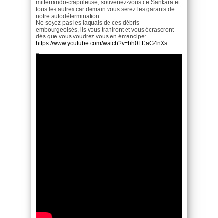
mitterrando-crapuleuse, souvenez-vous de Sankara et
tous les autres car demain vous serez les garants de
notre autodétermination.
Ne soyez pas les laquais de ces débris
embourgeoisés, ils vous trahiront et vous écraseront
dés que vous voudrez vous en émanciper.
https://www.youtube.com/watch?v=bh0FDaG4nXs
_