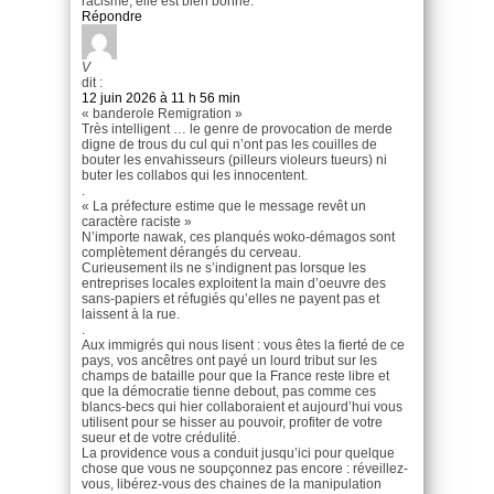
racisme, elle est bien bonne.
Répondre
V
dit :
12 juin 2026 à 11 h 56 min
« banderole Remigration »
Très intelligent … le genre de provocation de merde
digne de trous du cul qui n’ont pas les couilles de
bouter les envahisseurs (pilleurs violeurs tueurs) ni
buter les collabos qui les innocentent.
.
« La préfecture estime que le message revêt un
caractère raciste »
N’importe nawak, ces planqués woko-démagos sont
complètement dérangés du cerveau.
Curieusement ils ne s’indignent pas lorsque les
entreprises locales exploitent la main d’oeuvre des
sans-papiers et réfugiés qu’elles ne payent pas et
laissent à la rue.
.
Aux immigrés qui nous lisent : vous êtes la fierté de ce
pays, vos ancêtres ont payé un lourd tribut sur les
champs de bataille pour que la France reste libre et
que la démocratie tienne debout, pas comme ces
blancs-becs qui hier collaboraient et aujourd’hui vous
utilisent pour se hisser au pouvoir, profiter de votre
sueur et de votre crédulité.
La providence vous a conduit jusqu’ici pour quelque
chose que vous ne soupçonnez pas encore : réveillez-
vous, libérez-vous des chaines de la manipulation