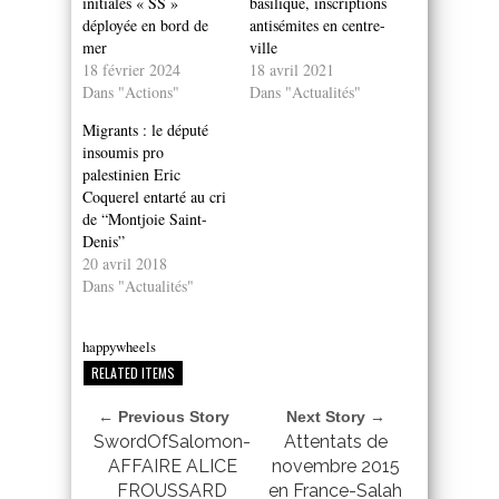
initiales « SS »
basilique, inscriptions
déployée en bord de
antisémites en centre-
mer
ville
18 février 2024
18 avril 2021
Dans "Actions"
Dans "Actualités"
Migrants : le député
insoumis pro
palestinien Eric
Coquerel entarté au cri
de “Montjoie Saint-
Denis”
20 avril 2018
Dans "Actualités"
happywheels
RELATED ITEMS
← Previous Story
Next Story →
SwordOfSalomon-
Attentats de
AFFAIRE ALICE
novembre 2015
FROUSSARD
en France-Salah