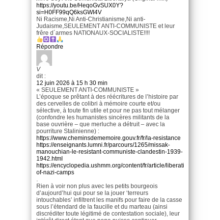
https://youtu.be/HeqoGvSUX0Y?
si=H0FF99qQ6ksGWI4V
Ni Racisme,Ni Anti-Christianisme,Ni anti-
Judaisme,SEULEMENT ANTI-COMMUNISTE et leur
frêre d´armes NATIONAUX-SOCIALISTE!!!!
Répondre
V
dit :
12 juin 2026 à 15 h 30 min
« SEULEMENT ANTI-COMMUNISTE »
L’époque se prêtant à des réécritures de l’histoire par
des cervelles de colibri à mémoire courte et/ou
sélective, à toute fin utile et pour ne pas tout mélanger
(confondre les humanistes sincères militants de la
base ouvrière – que merluche a détruit – avec la
pourriture Stalinienne) :
https://www.cheminsdememoire.gouv.fr/fr/la-resistance
https://enseignants.lumni.fr/parcours/1265/missak-
manouchian-le-resistant-communiste-clandestin-1939-
1942.html
https://encyclopedia.ushmm.org/content/fr/article/liberation-
of-nazi-camps
.
Rien à voir non plus avec les petits bourgeois
d’aujourd’hui qui pour se la jouer ‘terreurs
intouchables’ infiltrent les manifs pour faire de la casse
sous l’étendard de la faucille et du marteau (ainsi
discréditer toute légitimé de contestation sociale), leur