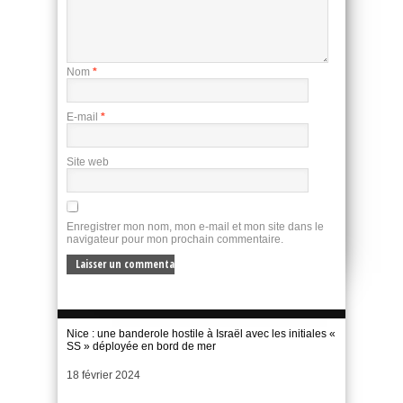
Nom
*
E-mail
*
Site web
Enregistrer mon nom, mon e-mail et mon site dans le
navigateur pour mon prochain commentaire.
Nice : une banderole hostile à Israël avec les initiales «
SS » déployée en bord de mer
Date
18 février 2024