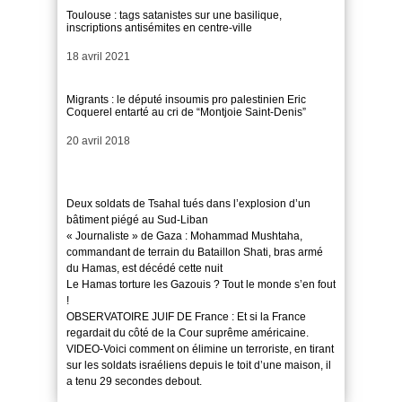
Toulouse : tags satanistes sur une basilique,
inscriptions antisémites en centre-ville
Date
18 avril 2021
Migrants : le député insoumis pro palestinien Eric
Coquerel entarté au cri de “Montjoie Saint-Denis”
Date
20 avril 2018
Deux soldats de Tsahal tués dans l’explosion d’un
bâtiment piégé au Sud-Liban
« Journaliste » de Gaza : Mohammad Mushtaha,
commandant de terrain du Bataillon Shati, bras armé
du Hamas, est décédé cette nuit
Le Hamas torture les Gazouis ? Tout le monde s’en fout
!
OBSERVATOIRE JUIF DE France : Et si la France
regardait du côté de la Cour suprême américaine.
VIDEO-Voici comment on élimine un terroriste, en tirant
sur les soldats israéliens depuis le toit d’une maison, il
a tenu 29 secondes debout.