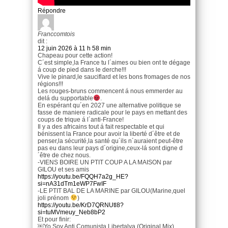
Répondre
Franccomtois
dit :
12 juin 2026 à 11 h 58 min
Chapeau pour cette action!
C´est simple,la France tu l´aimes ou bien ont te dégage
á coup de pied dans le derche!!!
Vive le pinard,le sauciflard et les bons fromages de nos
régions!!!
Les rouges-bruns commencent á nous emmerder au
delá du supportable
.
En espérant qu´en 2027 une alternative politique se
fasse de maniere radicale pour le pays en mettant des
coups de trique á l´anti-France!
Il y a des africains tout á fait respectable et qui
bénissent la France pour avoir la liberté d´être et de
penser,la sécurité,la santé qu´ils n´auraient peut-être
pas eu dans leur pays d´origine,ceux-lá sont digne d
´être de chez nous.
-VIENS BOIRE UN PTIT COUP A LA MAISON par
GILOU et ses amis
https://youtu.be/FQQH7a2g_HE?
si=nA31dTm1eWP7FwIF
-LE PTIT BAL DE LA MARINE par GILOU(Marine,quel
joli prénom
)
https://youtu.be/KrD7QRNUtl8?
si=tuMVmeuy_Neb8bP2
Et pour finir:
￼Yo Soy Anti Comunista Libertalya (Original Mix)