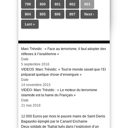
799
800
801
802
803
804
805
806
807
Next ›
Last »
Marc Trévidic : « Face au terrorisme, il faut adopter des
réflexes à l’israélienne »
Date
5 septembre 2016
VIDEOS :Marc Trévidic: « Tout le monde savait que l’EI
préparait quelque chose d’envergure »
Date
14 novembre 2015
VIDEO- Marc Trévidic : « Le moteur du terrorisme
islamiste est la haine du Français »
Date
21 mai 2018
12.000 Euros par mois le pauvre maire de Saint Denis
Bagayoko épinglé par le Canard Enchaine
Deux soldats de Tsahal tués dans l’explosion d’un