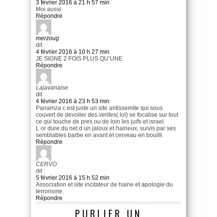
3 février 2016 à 21 h 57 min
Moi aussi.
Répondre
merzoug
dit :
4 février 2016 à 10 h 27 min
JE SIGNE 2 FOIS PLUS QU’UNE
Répondre
Lajavanaise
dit :
4 février 2016 à 23 h 53 min
Panamza c est juste un site antissemite qui sous
couvert de devoiler des verites( lol) se focalise sur tout
ce qui touche de pres ou de loin les juifs et israel.
L or dure du net d un jaloux et haineux, suivis par ses
semblables barbe en avant et cerveau en bouilli
Répondre
CERVO
dit :
5 février 2016 à 15 h 52 min
Association et site incitateur de haine et apologie du
terrorisme.
Répondre
PUBLIER UN