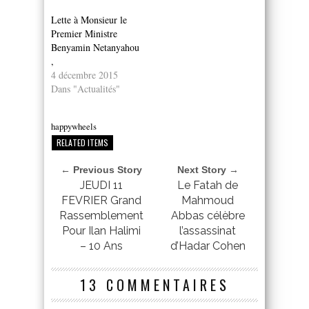
Lette à Monsieur le
Premier Ministre
Benyamin Netanyahou
,
4 décembre 2015
Dans "Actualités"
happywheels
RELATED ITEMS
← Previous Story
Next Story →
JEUDI 11
Le Fatah de
FEVRIER Grand
Mahmoud
Rassemblement
Abbas célèbre
Pour Ilan Halimi
l’assassinat
– 10 Ans
d’Hadar Cohen
13 COMMENTAIRES