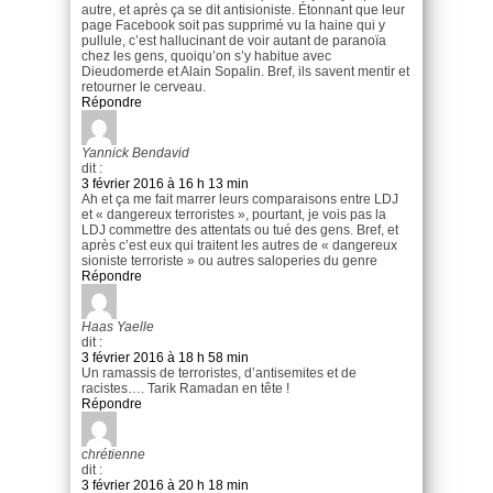
autre, et après ça se dit antisioniste. Étonnant que leur
page Facebook soit pas supprimé vu la haine qui y
pullule, c’est hallucinant de voir autant de paranoïa
chez les gens, quoiqu’on s’y habitue avec
Dieudomerde et Alain Sopalin. Bref, ils savent mentir et
retourner le cerveau.
Répondre
Yannick Bendavid
dit :
3 février 2016 à 16 h 13 min
Ah et ça me fait marrer leurs comparaisons entre LDJ
et « dangereux terroristes », pourtant, je vois pas la
LDJ commettre des attentats ou tué des gens. Bref, et
après c’est eux qui traitent les autres de « dangereux
sioniste terroriste » ou autres saloperies du genre
Répondre
Haas Yaelle
dit :
3 février 2016 à 18 h 58 min
Un ramassis de terroristes, d’antisemites et de
racistes…. Tarik Ramadan en tête !
Répondre
chrétienne
dit :
3 février 2016 à 20 h 18 min