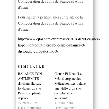
Confédération des Juifs de France et Amis
d’Israël
Pour signer la pétition aller sur le site de la
Confédération des Juifs de France et Amis
d’Israël
http://www.cjfai.com/eventmaster/2016/02/03/signez-
la-petition-pour-interdire-le-site-panamza-et-
dissoudre-europalestine-3/
SIMILAIRE
BALANCE TON
Claude El Khal (Le
ANTISEMITE
Média) ,organe des
:Hicham Hamza,
Mélenchonistes, relaye
fondateur du site
une vidéo d’un site
Panamza, plainte
complotiste et
déposée
antisémite
27 mars 2019
11 avril 2018
Dans "Actualités"
Dans "Actions"