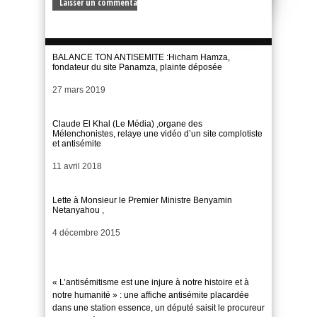
BALANCE TON ANTISEMITE :Hicham Hamza,
fondateur du site Panamza, plainte déposée
Date
27 mars 2019
Claude El Khal (Le Média) ,organe des
Mélenchonistes, relaye une vidéo d’un site complotiste
et antisémite
Date
11 avril 2018
Lette à Monsieur le Premier Ministre Benyamin
Netanyahou ,
Date
4 décembre 2015
« L’antisémitisme est une injure à notre histoire et à
notre humanité » : une affiche antisémite placardée
dans une station essence, un député saisit le procureur