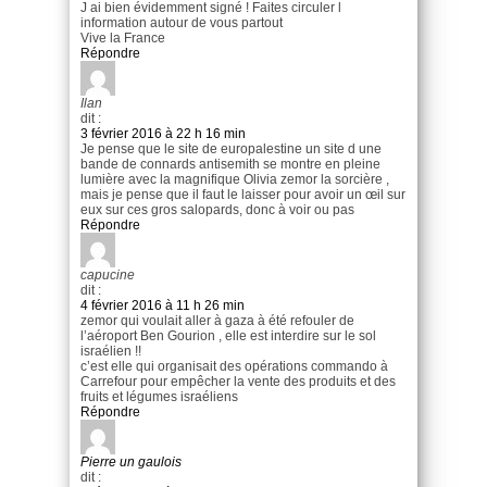
J ai bien évidemment signé ! Faites circuler l
information autour de vous partout
Vive la France
Répondre
Ilan
dit :
3 février 2016 à 22 h 16 min
Je pense que le site de europalestine un site d une
bande de connards antisemith se montre en pleine
lumière avec la magnifique Olivia zemor la sorcière ,
mais je pense que il faut le laisser pour avoir un œil sur
eux sur ces gros salopards, donc à voir ou pas
Répondre
capucine
dit :
4 février 2016 à 11 h 26 min
zemor qui voulait aller à gaza à été refouler de
l’aéroport Ben Gourion , elle est interdire sur le sol
israélien !!
c’est elle qui organisait des opérations commando à
Carrefour pour empêcher la vente des produits et des
fruits et légumes israéliens
Répondre
Pierre un gaulois
dit :