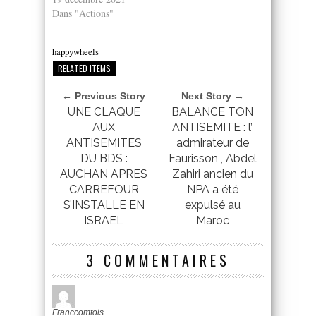
Dans "Actions"
happywheels
RELATED ITEMS
← Previous Story
Next Story →
UNE CLAQUE
BALANCE TON
AUX
ANTISEMITE : l’
ANTISEMITES
admirateur de
DU BDS :
Faurisson , Abdel
AUCHAN APRES
Zahiri ancien du
CARREFOUR
NPA a été
S’INSTALLE EN
expulsé au
ISRAEL
Maroc
3 COMMENTAIRES
Franccomtois