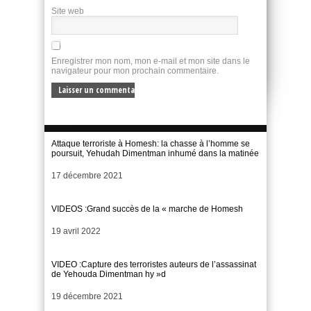
Site web
Enregistrer mon nom, mon e-mail et mon site dans le
navigateur pour mon prochain commentaire.
Attaque terroriste à Homesh: la chasse à l’homme se
poursuit, Yehudah Dimentman inhumé dans la matinée
Date
17 décembre 2021
VIDEOS :Grand succès de la « marche de Homesh
Date
19 avril 2022
VIDEO :Capture des terroristes auteurs de l’assassinat
de Yehouda Dimentman hy »d
Date
19 décembre 2021