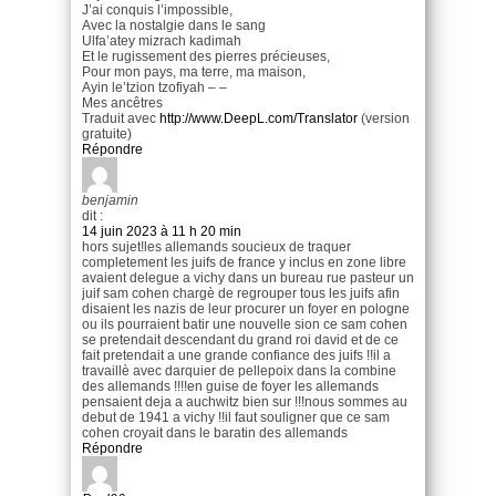
J’ai conquis l’impossible,
Avec la nostalgie dans le sang
Ulfa’atey mizrach kadimah
Et le rugissement des pierres précieuses,
Pour mon pays, ma terre, ma maison,
Ayin le’tzion tzofiyah – –
Mes ancêtres
Traduit avec
http://www.DeepL.com/Translator
(version
gratuite)
Répondre
benjamin
dit :
14 juin 2023 à 11 h 20 min
hors sujet!les allemands soucieux de traquer
completement les juifs de france y inclus en zone libre
avaient delegue a vichy dans un bureau rue pasteur un
juif sam cohen chargè de regrouper tous les juifs afin
disaient les nazis de leur procurer un foyer en pologne
ou ils pourraient batir une nouvelle sion ce sam cohen
se pretendait descendant du grand roi david et de ce
fait pretendait a une grande confiance des juifs !!il a
travaillè avec darquier de pellepoix dans la combine
des allemands !!!!en guise de foyer les allemands
pensaient deja a auchwitz bien sur !!!nous sommes au
debut de 1941 a vichy !!il faut souligner que ce sam
cohen croyait dans le baratin des allemands
Répondre