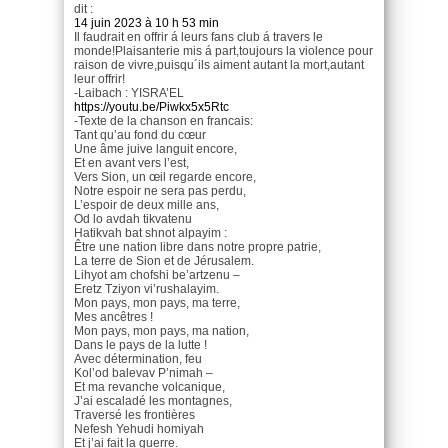
dit :
14 juin 2023 à 10 h 53 min
Il faudrait en offrir á leurs fans club á travers le
monde!Plaisanterie mis á part,toujours la violence pour
raison de vivre,puisqu´ils aiment autant la mort,autant
leur offrir!
-Laibach : YISRA’EL
https://youtu.be/Piwkx5x5Rtc
-Texte de la chanson en francais:
Tant qu’au fond du cœur
Une âme juive languit encore,
Et en avant vers l’est,
Vers Sion, un œil regarde encore,
Notre espoir ne sera pas perdu,
L’espoir de deux mille ans,
Od lo avdah tikvatenu
Hatikvah bat shnot alpayim :
Être une nation libre dans notre propre patrie,
La terre de Sion et de Jérusalem.
Lihyot am chofshi be’artzenu –
Eretz Tziyon vi’rushalayim.
Mon pays, mon pays, ma terre,
Mes ancêtres !
Mon pays, mon pays, ma nation,
Dans le pays de la lutte !
Avec détermination, feu
Kol’od balevav P’nimah –
Et ma revanche volcanique,
J’ai escaladé les montagnes,
Traversé les frontières
Nefesh Yehudi homiyah
Et j’ai fait la guerre.