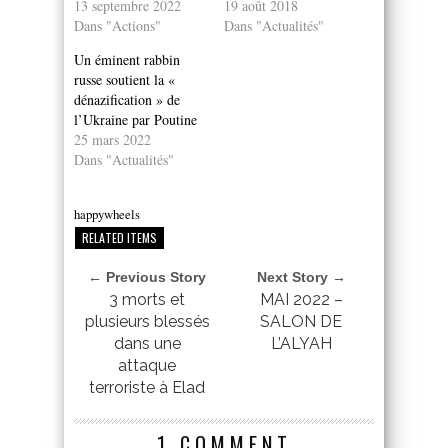
13 septembre 2022
19 août 2018
Dans "Actions"
Dans "Actualités"
Un éminent rabbin
russe soutient la «
dénazification » de
l’Ukraine par Poutine
25 mars 2022
Dans "Actualités"
happywheels
RELATED ITEMS
← Previous Story
Next Story →
3 morts et
MAI 2022 –
plusieurs blessés
SALON DE
dans une
L’ALYAH
attaque
terroriste à Elad
1 COMMENT