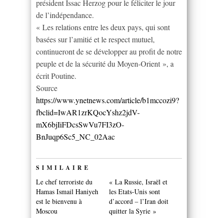
président Issac Herzog pour le féliciter le jour
de l’indépendance.
« Les relations entre les deux pays, qui sont
basées sur l’amitié et le respect mutuel,
continueront de se développer au profit de notre
peuple et de la sécurité du Moyen-Orient », a
écrit Poutine.
Source
https://www.ynetnews.com/article/b1mccozi9?
fbclid=IwAR1zrKQocYshz2jdV-
mX6bjIiFDcsSwVu7FI3zO-
BnJuqp6Sc5_NC_02Aac
SIMILAIRE
Le chef terroriste du
« La Russie, Israël et
Hamas Ismail Haniyeh
les Etats-Unis sont
est le bienvenu à
d’accord – l’Iran doit
Moscou
quitter la Syrie »