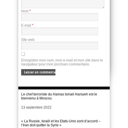
Nom
*
E-mail
*
Site web
Enregistrer mon nom, mon e-mail et mon site dans le
navigateur pour mon prochain commentaire.
Le chef terroriste du Hamas Ismail Haniyeh est le
bienvenu à Moscou
Date
13 septembre 2022
« La Russie, Israël et les Etats-Unis sont d’accord –
l’Iran doit quitter la Syrie »