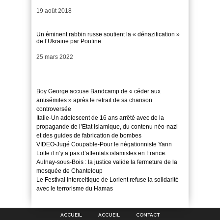
Date
19 août 2018
Un éminent rabbin russe soutient la « dénazification »
de l’Ukraine par Poutine
Date
25 mars 2022
Boy George accuse Bandcamp de « céder aux
antisémites » après le retrait de sa chanson
controversée
Italie-Un adolescent de 16 ans arrêté avec de la
propagande de l’Etat Islamique, du contenu néo-nazi
et des guides de fabrication de bombes
VIDEO-Jugé Coupable-Pour le négationniste Yann
Lotte il n’y a pas d’attentats islamistes en France.
Aulnay-sous-Bois : la justice valide la fermeture de la
mosquée de Chanteloup
Le Festival Interceltique de Lorient refuse la solidarité
avec le terrorisme du Hamas
ACCUEIL
ACCUEIL
CONTACT